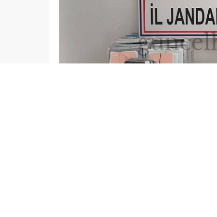
admin
ASAYİŞ
GAZİANTEP HABERLERİ
Düzenleme: 08.06.2026 13:36
GAZİANTEP
– Gaziantep’te jandarma ekipleri