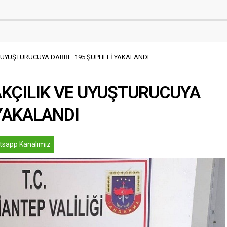
kalkınmasında ve üretim gücünün
p Cumhuriyet Başsavcılığı
artmasında emeğin ve alın terinin
esinde düzenlenen
büyük payı bulunmaktadır. Tüm
nda, M.A’ya ait işyerinde
çalışanlarımızın hak ettikleri değeri
k yapıldığı istihbari bilgisine
gördüğü, sağlıklı ve güvenli çalışma
 Yapılan teknik ve fiziki
koşullarına sahip olduğu bir gelecek
ardından söz konusu...
UYUŞTURUCUYA DARBE: 195 ŞÜPHELİ YAKALANDI
temennisiyle, başta İslahiyeli
hemşehrilerimiz...
ÇILIK VE UYUŞTURUCUYA
 YAKALANDI
sapp Kanalımız