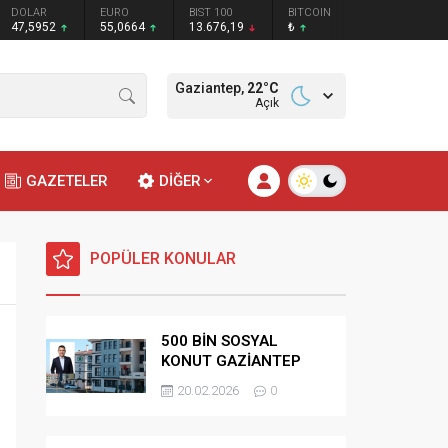
DOLAR
EURO
BIST 100
BITCOIN
47,5952
55,0664
13.676,19
₺
Gaziantep,
22
°C
Açık
GAZETELER
DİĞER
POPÜLER KONULAR
500 BİN SOSYAL
KONUT GAZİANTEP
HAK SAHİPLİĞİ
20.02.2026
0
BELİRLEME KURASI-
CANLI-