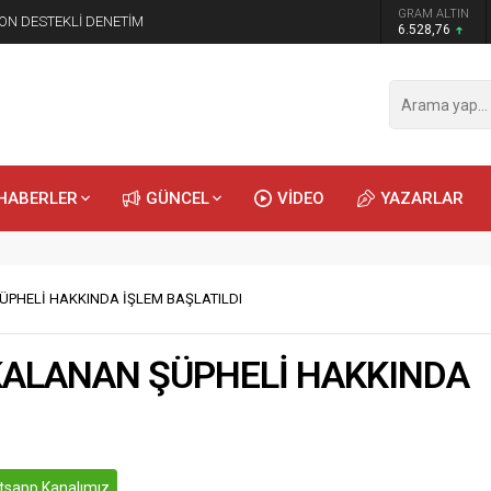
GRAM ALTIN
N DESTEKLİ DENETİM
6.528,76
HABERLER
GÜNCEL
VİDEO
YAZARLAR
PHELİ HAKKINDA İŞLEM BAŞLATILDI
ALANAN ŞÜPHELİ HAKKINDA
sapp Kanalımız