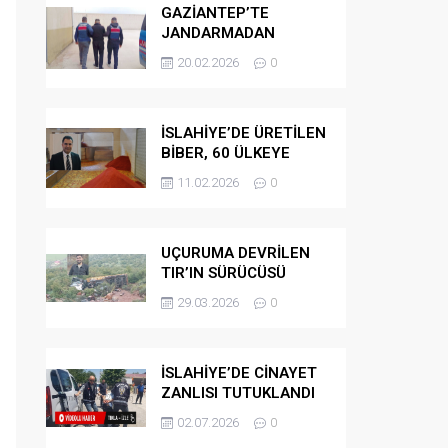
GAZİANTEP’TE
JANDARMADAN
GÖÇMEN
20.02.2026
0
KAÇAKÇILARINA
OPERASYON
İSLAHİYE’DE ÜRETİLEN
BİBER, 60 ÜLKEYE
İHRAÇ EDİLİYOR
11.02.2026
0
UÇURUMA DEVRİLEN
TIR’IN SÜRÜCÜSÜ
HAYATINI KAYBETTİ
29.03.2026
0
İSLAHİYE’DE CİNAYET
ZANLISI TUTUKLANDI
02.07.2026
0