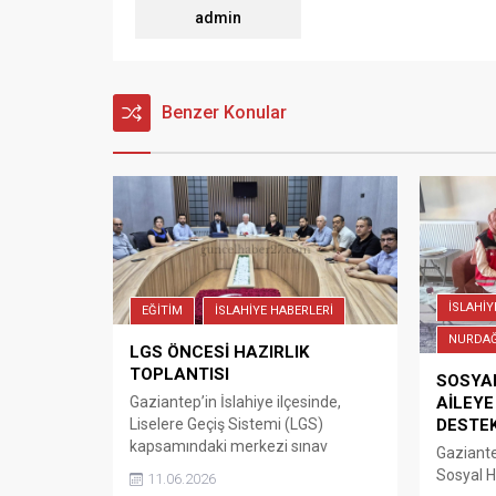
admin
Benzer Konular
İSLAHİY
EĞİTİM
İSLAHİYE HABERLERİ
NURDAĞ
LGS ÖNCESİ HAZIRLIK
TOPLANTISI
SOSYA
AİLEYE
Gaziantep’in İslahiye ilçesinde,
DESTE
Liselere Geçiş Sistemi (LGS)
kapsamındaki merkezi sınav
Gaziante
öncesinde hazırlık ve güvenlik
Sosyal 
11.06.2026
tedbirleri değerlendirildi. İlçe Milli