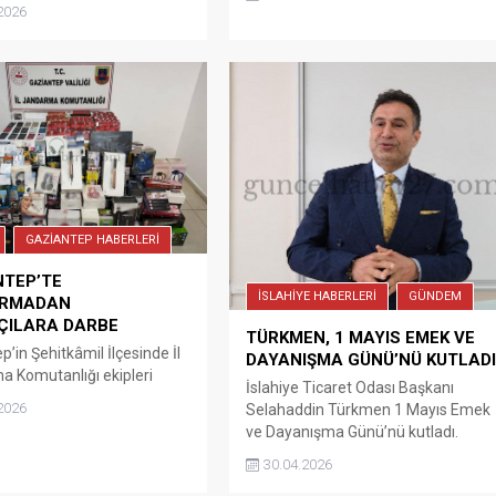
ri, evlenecek gençlerin
tutuklandı.
2026
enmesi projesi kapsamında
an ve çocuk sahibi olan
evlerinde ziyaret ediyor.
 ve Nurdağı İlçe Sosyal
Merkezi Müdürlüğü
ri, evlenecek gençlerin
enmesi projesi kapsamında
an ve çocuk sahibi olan
evlerinde ziyaret ediyorlar.
p...
GAZİANTEP HABERLERİ
NTEP’TE
İSLAHİYE HABERLERİ
GÜNDEM
RMADAN
ÇILARA DARBE
TÜRKMEN, 1 MAYIS EMEK VE
’in Şehitkâmil İlçesinde İl
DAYANIŞMA GÜNÜ’NÜ KUTLAD
 Komutanlığı ekipleri
İslahiye Ticaret Odası Başkanı
dan düzenlenen
2026
Selahaddin Türkmen 1 Mayıs Emek
nda piyasa değeri 1 milyon
ve Dayanışma Günü’nü kutladı.
TL olan kaçak mal ele
Türkmen, kutlama mesajında
 Şehitkamil İlçesinde, İl
30.04.2026
şunları kaydetti: “Ülkemizin
 Komutanlığı ekipleri