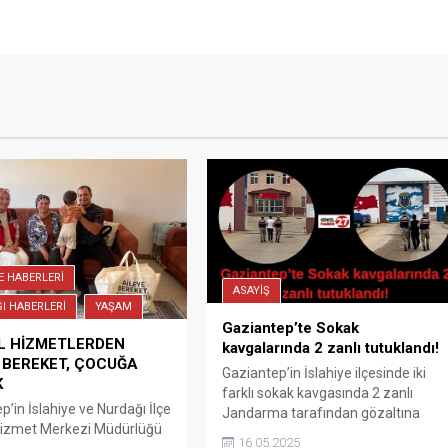
E HABERLERİ
ASAYİŞ
I HABERLERİ
YAŞAM
Gaziantep’te Sokak
L HİZMETLERDEN
kavgalarında 2 zanlı tutuklandı!
 BEREKET, ÇOCUĞA
Gaziantep’in İslahiye ilçesinde iki
K
farklı sokak kavgasında 2 zanlı
p’in İslahiye ve Nurdağı İlçe
Jandarma tarafından gözaltına
Hizmet Merkezi Müdürlüğü
alındıktan sonra Adli Makamlarca
16.05.2025