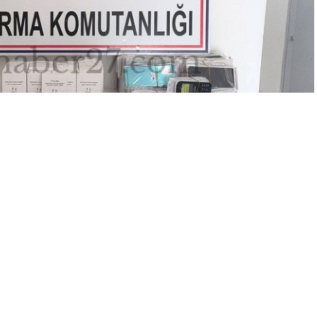
Yayınlama: 08.06.2026
A
A
+
-
nce nisan ayında düzenlenen kaçakçılık ve uyuşturucuyla