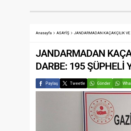
Gaziante
koordin
operasyo
kaçakçılı
ulaşıldı.
takibin 
Anasayfa
ASAYİŞ
JANDARMADAN KAÇAKÇILIK VE 
JANDARMADAN KAÇAK
DARBE: 195 ŞÜPHELİ
Paylaş
Tweetle
Gönder
What