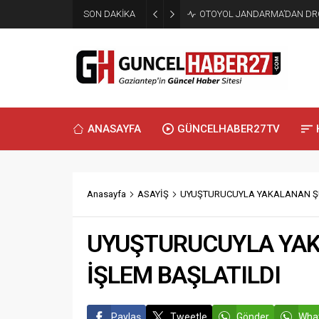
SON DAKİKA
OTOYOL JANDARMA’DAN DRO
ANASAYFA
GÜNCELHABER27TV
Anasayfa
ASAYİŞ
UYUŞTURUCUYLA YAKALANAN ŞÜ
UYUŞTURUCUYLA YAK
İŞLEM BAŞLATILDI
Paylaş
Tweetle
Gönder
What