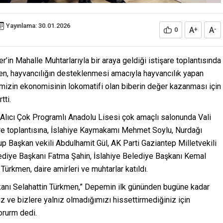
Yayınlama: 30.01.2026
A
A
0
+
-
r’in Mahalle Muhtarlarıyla bir araya geldiği istişare toplantısında
en, hayvancılığın desteklenmesi amacıyla hayvancılık yapan
mizin ekonomisinin lokomatifi olan biberin değer kazanması için
tti.
 Alıcı Çok Programlı Anadolu Lisesi çok amaçlı salonunda Vali
re toplantısına, İslahiye Kaymakamı Mehmet Soylu, Nurdağı
p Başkan vekili Abdulhamit Gül, AK Parti Gaziantep Milletvekili
diye Başkanı Fatma Şahin, İslahiye Belediye Başkanı Kemal
Türkmen, daire amirleri ve muhtarlar katıldı.
şkanı Selahattin Türkmen,” Depemin ilk gününden bugüne kadar
z ve bizlere yalnız olmadığımızı hissettirmediğiniz için
orurm dedi.