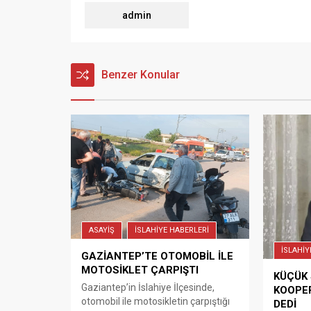
admin
Benzer Konular
ASAYİŞ
İSLAHİYE HABERLERİ
İSLAHİY
GAZİANTEP’TE OTOMOBİL İLE
MOTOSİKLET ÇARPIŞTI
KÜÇÜK 
Gaziantep’in İslahiye İlçesinde,
KOOPER
otomobil ile motosikletin çarpıştığı
DEDİ