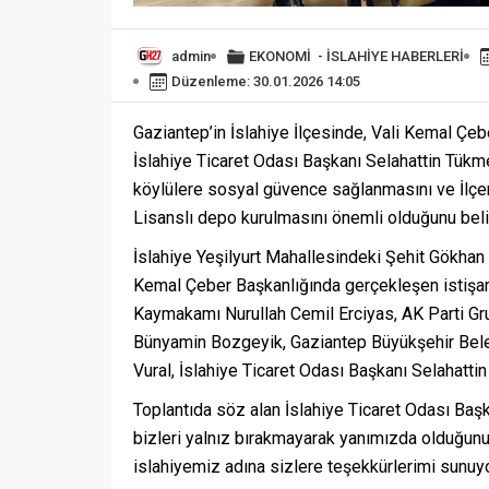
admin
EKONOMİ
-
İSLAHİYE HABERLERİ
Düzenleme: 30.01.2026 14:05
Gaziantep’in İslahiye İlçesinde, Vali Kemal Çebe
İslahiye Ticaret Odası Başkanı Selahattin Tükm
köylülere sosyal güvence sağlanmasını ve İlçe
Lisanslı depo kurulmasını önemli olduğunu belir
İslahiye Yeşilyurt Mahallesindeki Şehit Gökhan
Kemal Çeber Başkanlığında gerçekleşen istişa
Kaymakamı Nurullah Cemil Erciyas, AK Parti Gru
Bünyamin Bozgeyik, Gaziantep Büyükşehir Bele
Vural, İslahiye Ticaret Odası Başkanı Selahattin 
Toplantıda söz alan İslahiye Ticaret Odası Ba
bizleri yalnız bırakmayarak yanımızda olduğunu
islahiyemiz adına sizlere teşekkürlerimi sunuy