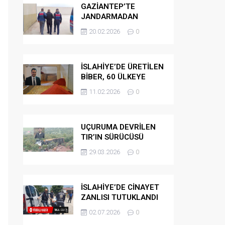
GAZİANTEP’TE
JANDARMADAN
GÖÇMEN
20.02.2026
0
KAÇAKÇILARINA
OPERASYON
İSLAHİYE’DE ÜRETİLEN
BİBER, 60 ÜLKEYE
İHRAÇ EDİLİYOR
11.02.2026
0
UÇURUMA DEVRİLEN
TIR’IN SÜRÜCÜSÜ
HAYATINI KAYBETTİ
29.03.2026
0
İSLAHİYE’DE CİNAYET
ZANLISI TUTUKLANDI
02.07.2026
0