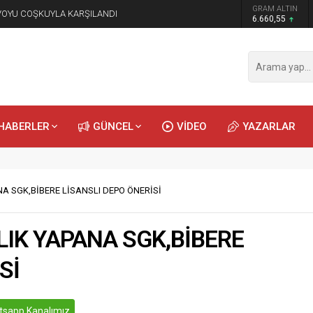
GRAM ALTIN
NVOYU COŞKUYLA KARŞILANDI
6.660,55
HABERLER
GÜNCEL
VİDEO
YAZARLAR
A SGK,BİBERE LİSANSLI DEPO ÖNERİSİ
IK YAPANA SGK,BİBERE
Sİ
sapp Kanalımız