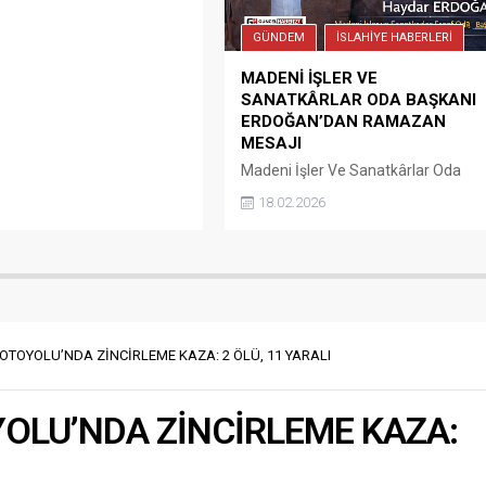
ri yıl boyunca görsel ve
slerinde yaptıkları yağlı
GÜNDEM
İSLAHİYE HABERLERİ
re kalam ve sulu boya ve
MADENİ İŞLER VE
SANATKÂRLAR ODA BAŞKANI
ERDOĞAN’DAN RAMAZAN
MESAJI
Madeni İşler Ve Sanatkârlar Oda
Başkanı Erdoğan mesajında şunları
18.02.2026
kaydetti; “Ramazan ayının
ülkemize, milletimize ve tüm İslam
âlemine hayırlara vesile olmasını
diliyor, Ramazan Ayının, sağlık,
huzur ve barış getirmesini temenni
ediyorum.” Haydar Erdoğan Madeni
İşler Ve Sanatkârlar Oda Başkanı
OTOYOLU’NDA ZİNCİRLEME KAZA: 2 ÖLÜ, 11 YARALI
Kaynak: Guncelhaber27
OLU’NDA ZİNCİRLEME KAZA: