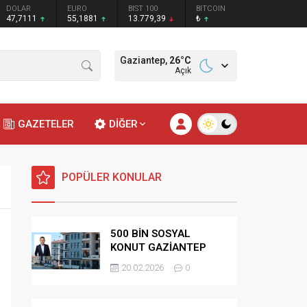
DOLAR
EURO
BIST 100
BITCOIN
47,7111
55,1881
13.779,39
₺
Gaziantep,
26
°C
Açık
GAZETELER
DİĞER
POPÜLER KONULAR
500 BİN SOSYAL
KONUT GAZİANTEP
HAK SAHİPLİĞİ
20.02.2026
0
BELİRLEME KURASI-
CANLI-