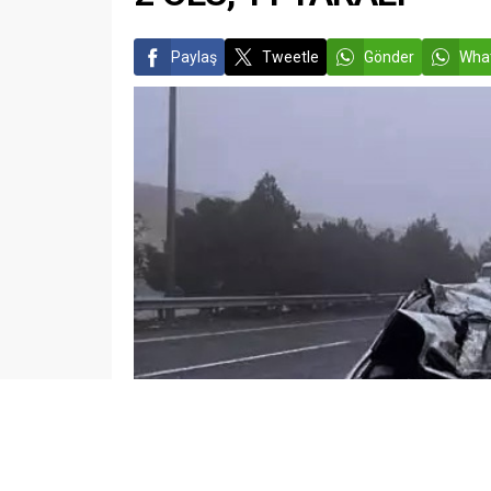
Paylaş
Tweetle
Gönder
What