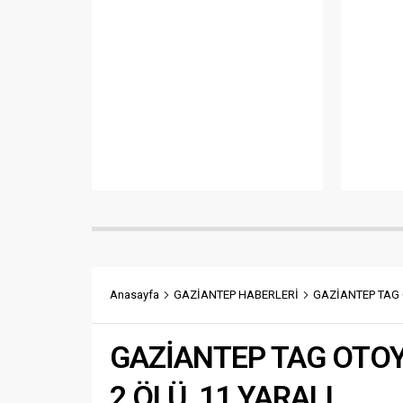
İslahiye AK Parti İlçe Başkanı Reşit
öğrencile
Uluşan, İlçe Başkan Yardımcısı
resim der
Ahmet Şengül, AK Parti İlçe Kadın
boya, ka
Kolları Başkanı Neriman Polat ile
pastel...
birlikte Ramazan ayı kapsamında
her akşam farklı bir mahallede
ailelerin evlerine misafir...
Anasayfa
GAZİANTEP HABERLERİ
GAZİANTEP TAG 
GAZİANTEP TAG OTOY
2 ÖLÜ, 11 YARALI