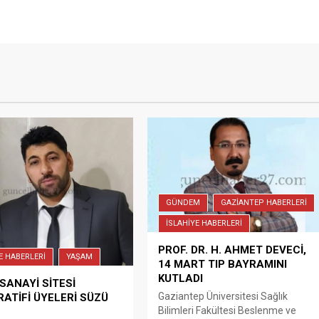
GÜNDEM
GAZİANTEP HABERLERİ
İSLAHİYE HABERLERİ
PROF. DR. H. AHMET DEVECİ,
E HABERLERİ
YAŞAM
14 MART TIP BAYRAMINI
KUTLADI
SANAYİ SİTESİ
Gaziantep Üniversitesi Sağlık
ATİFİ ÜYELERİ SÜZÜ
Bilimleri Fakültesi Beslenme ve