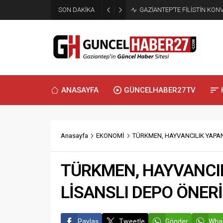
SON DAKİKA
GAZİANTEP’TE FİLİSTİN KO
ANASAYFA
GÜNCELHABER27TV
Anasayfa
EKONOMİ
TÜRKMEN, HAYVANCILIK YAPAN
TÜRKMEN, HAYVANCIL
LİSANSLI DEPO ÖNERİ
Paylaş
Tweetle
Gönder
What