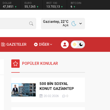
DOLAR
EURO
BIST 100
BITCOIN
47,5851
55,1265
13.703,13
₺
Gaziantep,
22
°C
Açık
GAZETELER
DİĞER
POPÜLER KONULAR
500 BİN SOSYAL
KONUT GAZİANTEP
HAK SAHİPLİĞİ
20.02.2026
0
BELİRLEME KURASI-
CANLI-