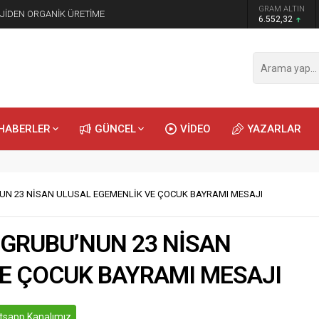
GRAM ALTIN
JİDEN ORGANİK ÜRETİME
6.552,32
HABERLER
GÜNCEL
VİDEO
YAZARLAR
UN 23 NİSAN ULUSAL EGEMENLİK VE ÇOCUK BAYRAMI MESAJI
GRUBU’NUN 23 NİSAN
E ÇOCUK BAYRAMI MESAJI
sapp Kanalımız