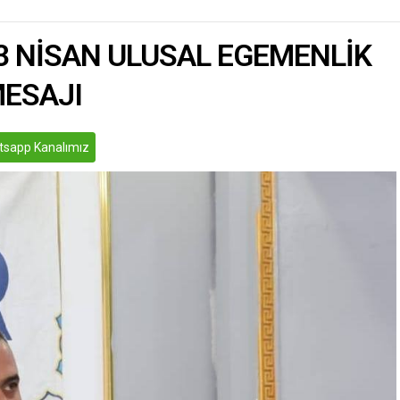
in yola çıktı. Engebeli
geçerken Ücel’in kontrolünü
i traktör...
3 NİSAN ULUSAL EGEMENLİK
MESAJI
sapp Kanalımız