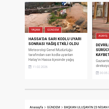
ihtiyacı 
sayfasında, Şehirlerarası yük ve
yılı” ola
yolcu taşımacılığı yapan ticari
Belediye
araçlar için zorunlu olan, özel
sosyal 
araçlarda ise güvenli...
Gaziante
YAŞAM
GÜNDEM
ASAYİŞ
HASSA’DA SARI KODLU UYARI
SONRASI YAĞIŞ ETKİLİ OLDU
DEVRİ
SÜRÜC
Meteoroloji Genel Müdürlüğü
KAYBET
tarafından sarı kodla uyarılan
Hatay’ın Hassa ilçesinde yağış
Gaziantep
etkisini göstermeye başladı.
direksiy
11.02.2026
Kaynağını Amanos Dağları’ndan
sonucu d
30.05.
alan derelerin debisi yükselirken,
Bayram Ü
suların boz bulanık aktığı gözlendi.
Ücel, gö
Özellikle Tiyek ve Hacılar
verildi.
mahallelerinde sel sularının bazı ara
meydana 
sokaklara taştığı bildirildi. İlk
Çiftçili
belirlemelere göre bölgede şu ana
öğrenile
kadar herhangi bir can veya mal...
kırsalın
Anasayfa
GÜNDEM
BAŞKAN ULUŞAN’IN 23 NİSAN