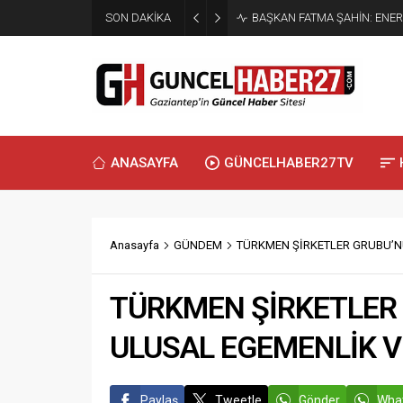
SON DAKİKA
BAŞKAN FATMA ŞAHİN: ENER
ANASAYFA
GÜNCELHABER27TV
Anasayfa
GÜNDEM
TÜRKMEN ŞİRKETLER GRUBU’N
TÜRKMEN ŞİRKETLER 
ULUSAL EGEMENLİK V
Paylaş
Tweetle
Gönder
What