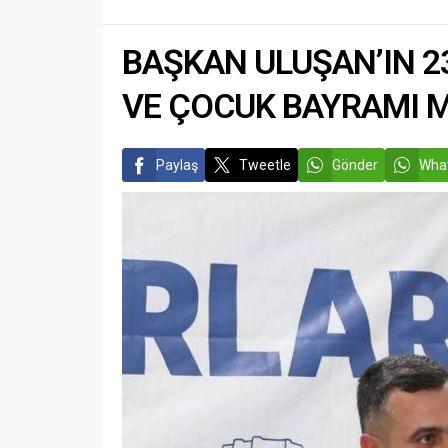
sürmek iç
arazide 
kaybettiğ
BAŞKAN ULUŞAN’IN 2
VE ÇOCUK BAYRAMI 
Paylaş
Tweetle
Gönder
What