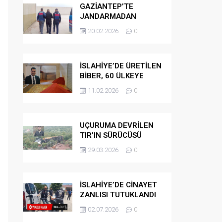
GAZİANTEP’TE
JANDARMADAN
GÖÇMEN
20.02.2026
0
KAÇAKÇILARINA
OPERASYON
İSLAHİYE’DE ÜRETİLEN
BİBER, 60 ÜLKEYE
İHRAÇ EDİLİYOR
11.02.2026
0
UÇURUMA DEVRİLEN
TIR’IN SÜRÜCÜSÜ
HAYATINI KAYBETTİ
29.03.2026
0
İSLAHİYE’DE CİNAYET
ZANLISI TUTUKLANDI
02.07.2026
0