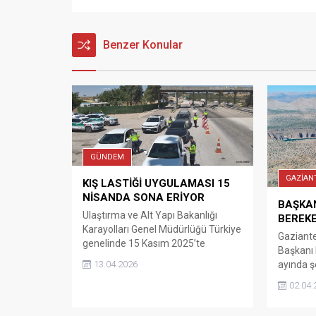
Benzer Konular
GÜNDEM
GAZİAN
KIŞ LASTİĞİ UYGULAMASI 15
NİSANDA SONA ERİYOR
BAŞKAN
Ulaştırma ve Alt Yapı Bakanlığı
BEREKE
Karayolları Genel Müdürlüğü Türkiye
Gaziante
genelinde 15 Kasım 2025’te
Başkanı F
başlayan zorunlu kış lastiği
ayında ş
13.04.2026
uygulaması, 15 Nisan Çarşamba
yaklaşık 
02.04.
günü itibarıyla sona erecek.
Rabbimiz
Ulaştırma ve Alt Yapı Bakanlığı
da, şehr
Karayolları Genel Müdürlüğü Resmi