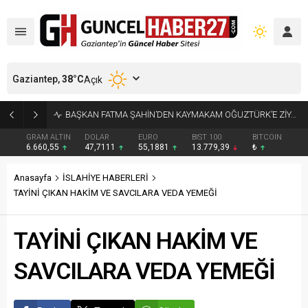
Gaziantep,
38
°C
Açık
KÜÇÜK AK BALIKÇILLAR AĞAÇLARI BEYAZA BÜRÜDÜ
GRAM ALTIN
DOLAR
EURO
BIST 100
BITCOIN
6.660,55
47,7111
55,1881
13.779,39
₺
Anasayfa
İSLAHİYE HABERLERİ
TAYİNİ ÇIKAN HAKİM VE SAVCILARA VEDA YEMEĞİ
TAYİNİ ÇIKAN HAKİM VE
SAVCILARA VEDA YEMEĞİ