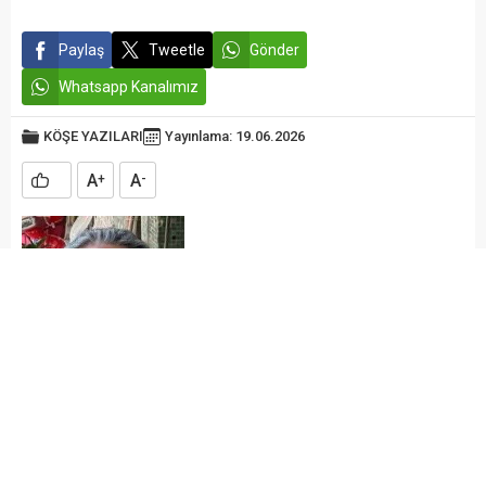
Gazeteci-yazarlar ayrıca, 6
Şubat 2023
Paylaş
Tweetle
Gönder
Kahramanmaraş merkezli
depremlerde yaşamını...
Whatsapp Kanalımız
KÖŞE YAZILARI
Yayınlama: 19.06.2026
A
A
+
-
Eğitimci Ökkeş
Akkaya
Yıllar sonra bir Sümerbank hikâyesi okurken, satırların