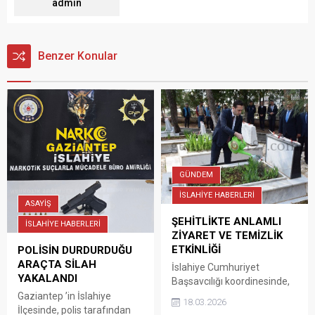
admin
Benzer Konular
GÜNDEM
İSLAHİYE HABERLERİ
ASAYİŞ
ŞEHİTLİKTE ANLAMLI
İSLAHİYE HABERLERİ
ZİYARET VE TEMİZLİK
ETKİNLİĞİ
POLİSİN DURDURDUĞU
ARAÇTA SİLAH
İslahiye Cumhuriyet
YAKALANDI
Başsavcılığı koordinesinde,
18 Mart Çanakkale
Gaziantep ’in İslahiye
18.03.2026
Zaferi’nin yıl dönümü
İlçesinde, polis tarafından