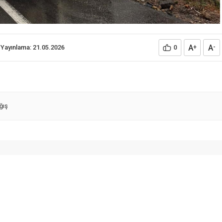
A
A
Yayınlama: 21.05.2026
0
+
-
ğış