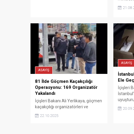
trafik ka
21.08.
kaybetti,
ASAYİŞ
ASAYİŞ
İstanbu
Ele Geçi
81 İlde Göçmen Kaçakçılığı
Operasyonu: 169 Organizatör
İçişleri 
Yakalandı
İstanbul
uyuştur
İçişleri Bakanı Ali Yerlikaya, göçmen
kaçakçılığı organizatörleri ve
20.09.
düzensiz göçe yönelik 81 ilde eş
22.10.2025
zamanlı gerçekleştirilen
denetimlerin sonuçlarını paylaştı.