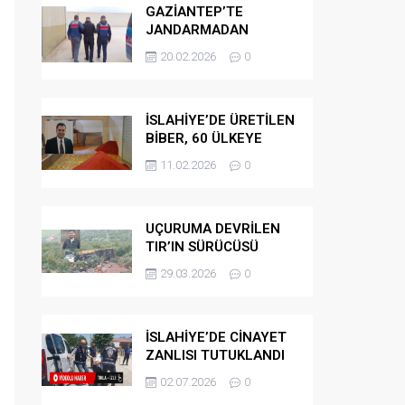
GAZİANTEP’TE
JANDARMADAN
GÖÇMEN
20.02.2026
0
KAÇAKÇILARINA
OPERASYON
İSLAHİYE’DE ÜRETİLEN
BİBER, 60 ÜLKEYE
İHRAÇ EDİLİYOR
11.02.2026
0
UÇURUMA DEVRİLEN
TIR’IN SÜRÜCÜSÜ
HAYATINI KAYBETTİ
29.03.2026
0
İSLAHİYE’DE CİNAYET
ZANLISI TUTUKLANDI
02.07.2026
0