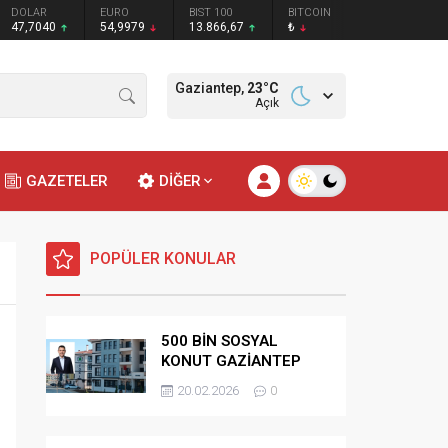
DOLAR
EURO
BIST 100
BITCOIN
47,7040
54,9979
13.866,67
₺
Gaziantep,
23
°C
Açık
GAZETELER
DİĞER
POPÜLER KONULAR
500 BİN SOSYAL
KONUT GAZİANTEP
HAK SAHİPLİĞİ
20.02.2026
0
BELİRLEME KURASI-
CANLI-