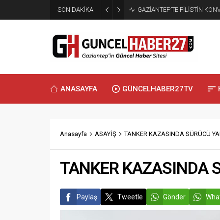
SON DAKİKA
GAZİANTEP’TE FİLİSTİN KO
ANASAYFA
GÜNCELHABER27TV
Anasayfa
ASAYİŞ
TANKER KAZASINDA SÜRÜCÜ Y
TANKER KAZASINDA 
Paylaş
Tweetle
Gönder
What