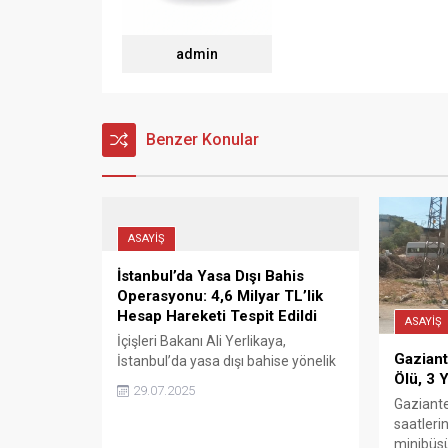
admin
Benzer Konular
ASAYİŞ
İstanbul’da Yasa Dışı Bahis
Operasyonu: 4,6 Milyar TL’lik
Hesap Hareketi Tespit Edildi
ASAYİŞ
İçişleri Bakanı Ali Yerlikaya,
Gaziant
İstanbul’da yasa dışı bahise yönelik
Ölü, 3 Y
jandarma ekiplerince düzenlenen
29.07.2025
operasyonların detaylarını sosyal
Gaziant
medya hesabından duyurdu.
saatlerin
minibüsü