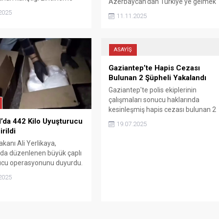
Azerbaycan’dan Türkiye'ye gelmek
zasında 1 kişi hayatını
üzere havalanan askeri kargo
2025
11.11.2025
 3 kişi de yaralandı.
uçağının Gürcistan-Azerbaycan
sınırında düştüğünü duyurdu.
ASAYİŞ
Gaziantep’te Hapis Cezası
Bulunan 2 Şüpheli Yakalandı
Gaziantep'te polis ekiplerinin
çalışmaları sonucu haklarında
kesinleşmiş hapis cezası bulunan 2
firari şüpheli yakalandı.
l’da 442 Kilo Uyuşturucu
19.07.2025
rildi
Bakanı Ali Yerlikaya,
’da düzenlenen büyük çaplı
ucu operasyonunu duyurdu.
2025