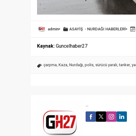
admin
ASAYİŞ
-
NURDAĞI HABERLERİ
Kaynak:
Guncelhaber27
çarpma
,
Kaza
,
Nurdağı
,
polis
,
sürücü yaralı
,
tanker
,
ya
...