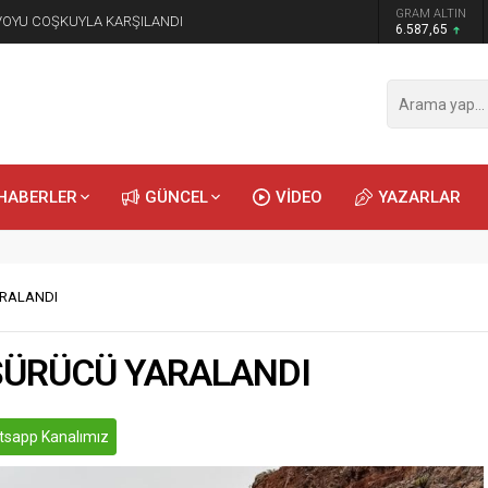
GRAM ALTIN
NVOYU COŞKUYLA KARŞILANDI
6.587,65
HABERLER
GÜNCEL
VİDEO
YAZARLAR
ARALANDI
SÜRÜCÜ YARALANDI
sapp Kanalımız