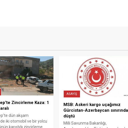
ASAYİŞ
ep’te Zincirleme Kaza: 1
MSB: Askeri kargo uçağımız
aralı
Gürcistan-Azerbaycan sınırınd
ep’te dün akşam
düştü
de iki otomobil ve bir yolcu
Milli Savunma Bakanlığı,
nün karıştığı zincirleme