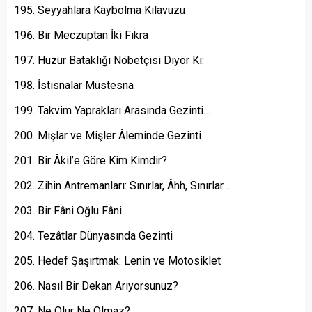
Seyyahlara Kaybolma Kılavuzu
Bir Meczuptan İki Fıkra
Huzur Bataklığı Nöbetçisi Diyor Ki:
İstisnalar Müstesna
Takvim Yaprakları Arasında Gezinti…
Mışlar ve Mişler Âleminde Gezinti
Bir Âkil’e Göre Kim Kimdir?
Zihin Antremanları: Sınırlar, Âhh, Sınırlar…
Bir Fâni Oğlu Fâni
Tezâtlar Dünyasında Gezinti
Hedef Şaşırtmak: Lenin ve Motosiklet
Nasıl Bir Dekan Arıyorsunuz?
Ne Olur Ne Olmaz?