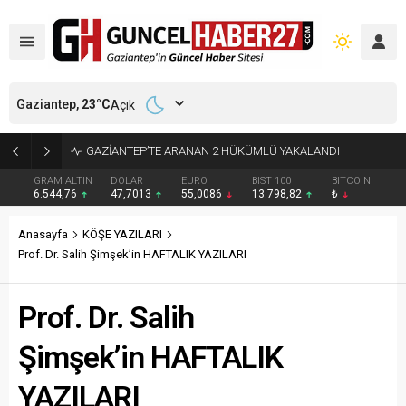
Gaziantep,
23
°C
Açık
GAZİANTEP’TE ARANAN 2 HÜKÜMLÜ YAKALANDI
GRAM ALTIN
DOLAR
EURO
BIST 100
BITCOIN
6.544,76
47,7013
55,0086
13.798,82
₺
Anasayfa
KÖŞE YAZILARI
Prof. Dr. Salih Şimşek’in HAFTALIK YAZILARI
Prof. Dr. Salih
Şimşek’in HAFTALIK
YAZILARI