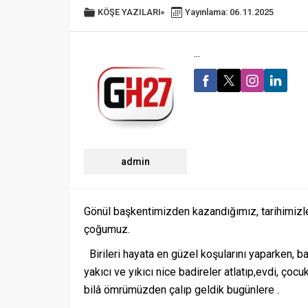
KÖŞE YAZILARI
Yayınlama: 06.11.2025
...
admin
Gönül başkentimizden kazandığımız, tarihimizle,
çoğumuz.
Birileri hayata en güzel koşularını yaparken, ba
yakıcı ve yıkıcı nice badireler atlatıp,evdi, çocu
bilâ ömrümüzden çalıp geldik bugünlere .