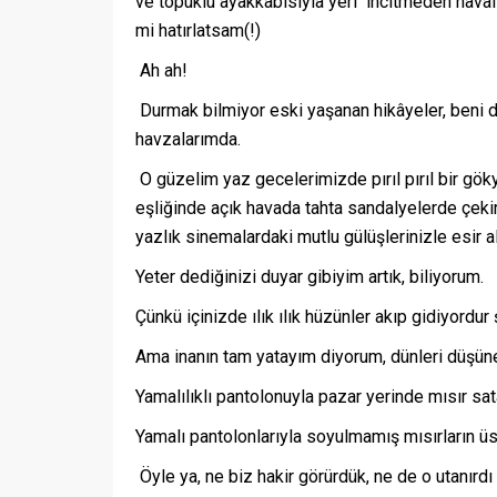
ve topuklu ayakkabısıyla yeri incitmeden havalı 
mi hatırlatsam(!)
Ah ah!
Durmak bilmiyor eski yaşanan hikâyeler, beni de 
havzalarımda.
O güzelim yaz gecelerimizde pırıl pırıl bir göky
eşliğinde açık havada tahta sandalyelerde çekir
yazlık sinemalardaki mutlu gülüşlerinizle esir a
Yeter dediğinizi duyar gibiyim artık, biliyorum.
Çünkü içinizde ılık ılık hüzünler akıp gidiyordur
Ama inanın tam yatayım diyorum, dünleri düşü
Yamalılıklı pantolonuyla pazar yerinde mısır sat
Yamalı pantolonlarıyla soyulmamış mısırların ü
Öyle ya, ne biz hakir görürdük, ne de o utanırdı