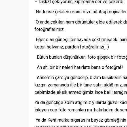
– Dikkat çekiyorum, kıpırdama der ve çekerdi.
Nedense çekilen resim bize ait Arap orijinaller
O anda çekilen ham görüntüler elde edilerek da
fotoğraflarımız.
Eğer o an güneşli bir havada çektirmişsek harik
keten helvanız, pardon fotoğrafınız(…)
Bütün bunları düşünürken, foto şipşak bir foto
Ah ah, bir bir neleri hatırlattı bana o fotoğraf!
Annemin çarsıya gönderip, bizim kuşakların ha
kızgın zamanında ille bir tane satın aldığımız,
cebimizde eksik etmediğimiz ince belli tarağı
Ya da gençliğe adim atiğimiz yıllarda güzel kad
işleyen cep foto romanları mı hatırladım dese
Ya da Kent marka sigarasını beyaz gömleğinin 