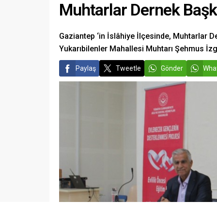
Muhtarlar Dernek Başk
Gaziantep ‘in İslâhiye İlçesinde, Muhtarlar
Yukarıbilenler Mahallesi Muhtarı Şehmus İzg
Paylaş
Tweetle
Gönder
What