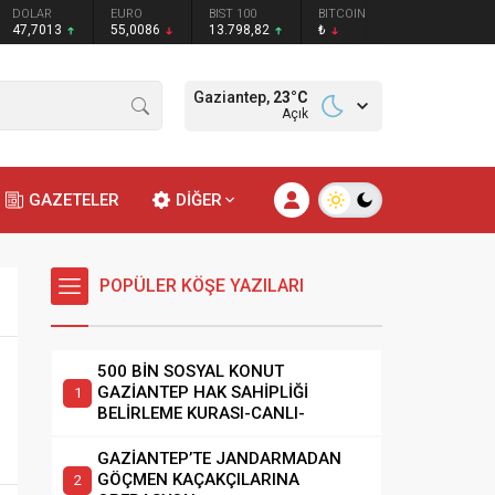
DOLAR
EURO
BIST 100
BITCOIN
47,7013
55,0086
13.798,82
₺
Gaziantep,
23
°C
Açık
GAZETELER
DİĞER
POPÜLER KÖŞE YAZILARI
500 BİN SOSYAL KONUT
GAZİANTEP HAK SAHİPLİĞİ
BELİRLEME KURASI-CANLI-
GAZİANTEP’TE JANDARMADAN
GÖÇMEN KAÇAKÇILARINA