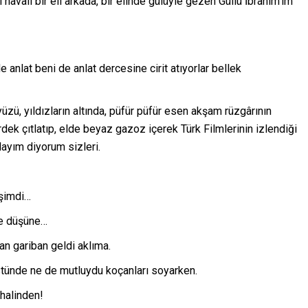
havalı bir eli arkada, bir elinde gülüyle gezen Güllü İbrahim’im
anlat beni de anlat dercesine cirit atıyorlar bellek
üzü, yıldızların altında, püfür püfür esen akşam rüzgârının
dek çıtlatıp, elde beyaz gazoz içerek Türk Filmlerinin izlendiği
layım diyorum sizleri.
 şimdi…
ne düşüne…
an gariban geldi aklıma.
stünde ne de mutluydu koçanları soyarken.
 halinden!