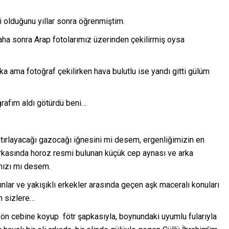
i olduğunu yıllar sonra öğrenmiştim.
ha sonra Arap fotolarımız üzerinden çekilirmiş oysa
a ama fotoğraf çekilirken hava bulutlu ise yandı gitti gülüm
ğrafım aldı götürdü beni…
tırlayacağı gazocağı iğnesini mi desem, ergenliğimizin en
 arkasında horoz resmi bulunan küçük cep aynası ve arka
mızı mı desem.
ınlar ve yakışıklı erkekler arasında geçen aşk maceralı konuları
m sizlere…
ön cebine koyup fötr şapkasıyla, boynundaki uyumlu fularıyla