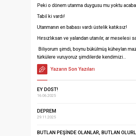
Peki o dönem utanma duygusu mu yoktu acab
Tabiî ki vardı!
Utanmanın en babası vardı üstelik katıksız!
Hırsızlıksan ve yalandan utanılır, ar meselesi sa
Biliyorum şimdi, boynu bükülmüş küheylan mazl
türkülere vuruyoruz şimdilerde kendimizi…
Yazarın Son Yazıları
EY DOST!
16.06.2025
DEPREM
29.11.2025
BUTLAN PEŞİNDE OLANLAR, BUTLAN OLURL