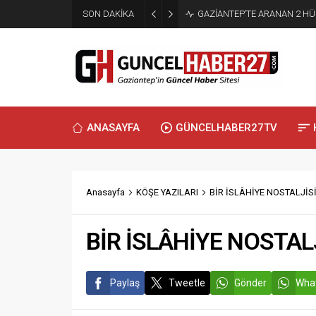
SON DAKİKA
GAZİANTEP’TE ARANAN 2 H
ANASAYFA
GÜNCELHABER27TV
Anasayfa
KÖŞE YAZILARI
BİR İSLÂHİYE NOSTALJİS
BİR İSLÂHİYE NOSTAL
Paylaş
Tweetle
Gönder
What