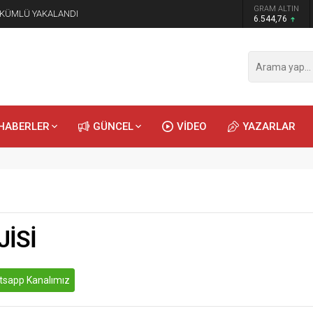
GRAM ALTIN
ÜKÜMLÜ YAKALANDI
6.544,76
HABERLER
GÜNCEL
VİDEO
YAZARLAR
İ
JİSİ
sapp Kanalımız