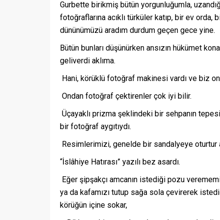
Gurbette birikmiş bütün yorgunluğumla, uzandı
fotoğraflarına acıklı türküler katıp, bir ev orda,
dününümüzü aradım durdum geçen gece yine.
Bütün bunları düşünürken ansızın hükümet konağ
geliverdi aklıma.
Hani, körüklü fotoğraf makinesi vardı ve biz on
Ondan fotoğraf çektirenler çok iyi bilir.
Üçayaklı prizma şeklindeki bir sehpanın tepesi
bir fotoğraf aygıtıydı.
Resimlerimizi, genelde bir sandalyeye oturtur 
“İslâhiye Hatırası” yazılı bez asardı.
Eğer şipşakçı amcanın istediği pozu verememiş
ya da kafamızı tutup sağa sola çevirerek istedi
körüğün içine sokar,