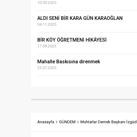
10.09.2025
ALDI SENİ BİR KARA GÜN KARAOĞLAN
04.11.2025
BİR KÖY ÖĞRETMENİ HİKÂYESİ
17.09.2025
Mahalle Baskısına direnmek
23.07.2025
Anasayfa
GÜNDEM
Muhtarlar Dernek Başkanı İzgüd