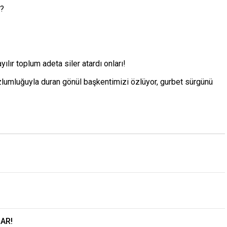
a?
yılır toplum adeta siler atardı onları!
umluğuyla duran gönül başkentimizi özlüyor, gurbet sürgünü
AR!