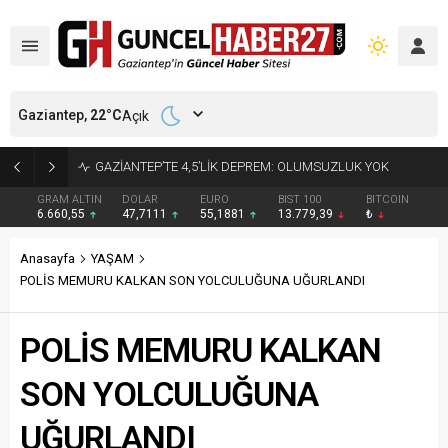
Gaziantep,
22
°C
Açık
17 YIL 6 AY KESİNLEŞMİŞ HAPİS CEZASI BULUNAN HÜKÜMLÜ YAKALANDI
GRAM ALTIN
DOLAR
EURO
BIST 100
BITCOIN
6.660,55
47,7111
55,1881
13.779,39
₺
Anasayfa
YAŞAM
POLİS MEMURU KALKAN SON YOLCULUĞUNA UĞURLANDI
POLİS MEMURU KALKAN
SON YOLCULUĞUNA
UĞURLANDI