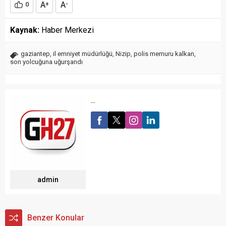
A
A
0
+
-
Kaynak:
Haber Merkezi
gaziantep
,
il emniyet müdürlüğü
,
Nizip
,
polis memuru kalkan
,
son yolcuğuna uğurşandı
...
admin
Benzer Konular