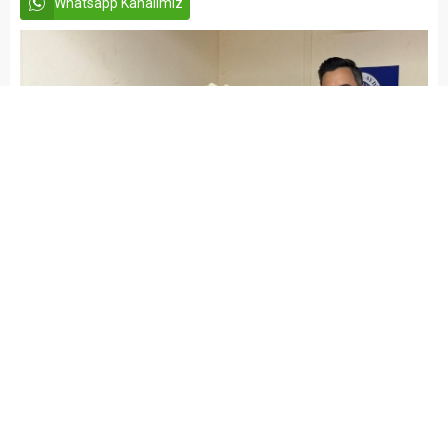
Whatsapp Kanalımız
admin
EĞİTİM
NURDAĞI HABERLERİ
Yayınlama: 16.05.2026
A
A
+
-