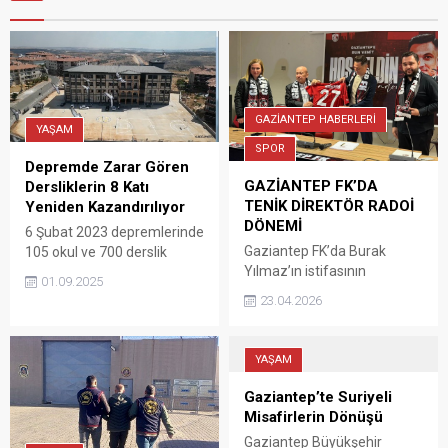
GAZİANTEP HABERLERİ
YAŞAM
SPOR
Depremde Zarar Gören
GAZİANTEP FK’DA
Dersliklerin 8 Katı
TENİK DİREKTÖR RADOİ
Yeniden Kazandırılıyor
DÖNEMİ
6 Şubat 2023 depremlerinde
Gaziantep FK’da Burak
105 okul ve 700 derslik
Yılmaz’ın istifasının
kullanılamaz hale geldi.
01.09.2025
ardından kırmızı-siyahlı
Deprem sonrasında
23.04.2026
takım, Rumen teknik
başlatılan yatırımlar
direktör Mirel Radoi ile bir
kapsamında bugüne kadar
buçuk yıllık sözleşme
2.825 okulun yapımı ile 57
YAŞAM
imzaladı. Gaziantep
derslikte güçlendirme
Büyükşehir Belediye
çalışmaları tamamlandı.
Gaziantep’te Suriyeli
Stadyumu’nda düzenlenen
Misafirlerin Dönüşü
basın toplantısının ardından
Gaziantep Büyükşehir