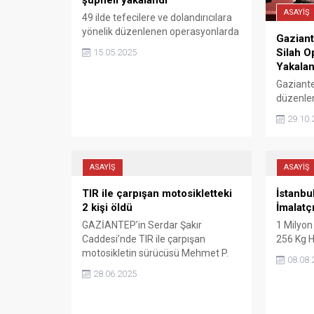
şüpheli yakalandı
ASAYİŞ
49 ilde tefecilere ve dolandırıcılara
yönelik düzenlenen operasyonlarda
Gaziant
146 şüpheli yakalandı. Operasyonlar
Silah O
15.05.2025
sonucu sahte altın atölyesi deşifre
Yakalan
edildi.
Gaziante
düzenle
uyuşturuc
29.10.
şüpheli 
ASAYİŞ
ASAYİŞ
TIR ile çarpışan motosikletteki
İstanbu
2 kişi öldü
İmalatç
GAZİANTEP’in Serdar Şakır
1 Milyon
Caddesi’nde TIR ile çarpışan
256 Kg H
motosikletin sürücüsü Mehmet P.
08.08.
(25) ile arkasındaki Halil G. (52)
28.06.2025
yaşamını kaybetti.