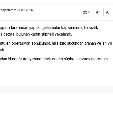
Yayınlama: 07.01.2026
A
A
0
+
-
pleri tarafından yapılan çalışmalar kapsamında, hırsızlık
s cezası bulunan kadın şüpheli yakalandı.
ütülen operasyon sonucunda, hırsızlık suçundan aranan ve 14 yıl
dı.
ndan Nurdağı Adliyesine sevk edilen şüpheli cezaevine teslim