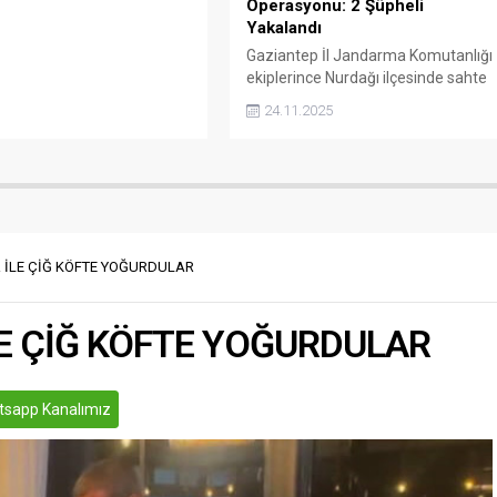
Operasyonu: 2 Şüpheli
Yakalandı
Gaziantep İl Jandarma Komutanlığı
ekiplerince Nurdağı ilçesinde sahte
tarihi eserleri piyasaya sürmeye
24.11.2025
çalıştıkları belirlenen 2 şüpheli
gözaltına alındı.
 İLE ÇİĞ KÖFTE YOĞURDULAR
LE ÇİĞ KÖFTE YOĞURDULAR
sapp Kanalımız