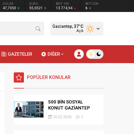
DOLAR
EURO
BIST 100
BITCOIN
47,7050
55,0521
13.774,94
₺
Gaziantep,
37
°C
Açık
GAZETELER
DİĞER
POPÜLER KONULAR
500 BİN SOSYAL
KONUT GAZİANTEP
HAK SAHİPLİĞİ
20.02.2026
0
BELİRLEME KURASI-
CANLI-