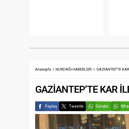
Anasayfa
NURDAĞI HABERLERİ
GAZİANTEP’TE KAR
GAZİANTEP’TE KAR İ
Paylaş
Tweetle
Gönder
What