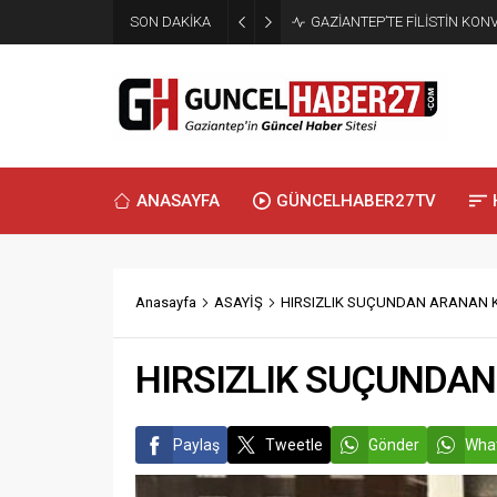
SON DAKİKA
GAZİANTEP’TE FİLİSTİN KO
ANASAYFA
GÜNCELHABER27TV
Anasayfa
ASAYİŞ
HIRSIZLIK SUÇUNDAN ARANAN 
HIRSIZLIK SUÇUNDAN
Paylaş
Tweetle
Gönder
What