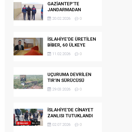
GAZİANTEP’TE
JANDARMADAN
GÖÇMEN
20.02.2026
0
KAÇAKÇILARINA
OPERASYON
İSLAHİYE’DE ÜRETİLEN
BİBER, 60 ÜLKEYE
İHRAÇ EDİLİYOR
11.02.2026
0
UÇURUMA DEVRİLEN
TIR’IN SÜRÜCÜSÜ
HAYATINI KAYBETTİ
29.03.2026
0
İSLAHİYE’DE CİNAYET
ZANLISI TUTUKLANDI
02.07.2026
0