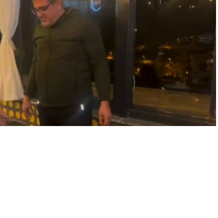
ayınlama: 07.01.2026
A
A
+
-