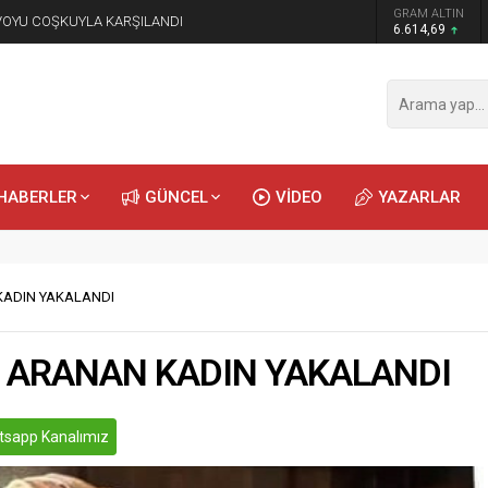
GRAM ALTIN
NVOYU COŞKUYLA KARŞILANDI
6.614,69
HABERLER
GÜNCEL
VİDEO
YAZARLAR
KADIN YAKALANDI
 ARANAN KADIN YAKALANDI
sapp Kanalımız