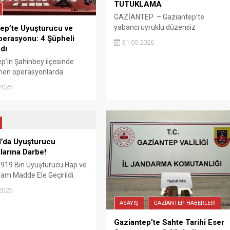
TUTUKLAMA
GAZİANTEP – Gaziantep’te
yabancı uyruklu düzensiz
ep’te Uyuşturucu ve
göçmenlerin ülkeye yasa dışı
perasyonu: 4 Şüpheli
31.05.2026
yollarla girişini organize ettikleri,
dı
göçmenleri alıkoyup darp ederek
p’in Şahinbey ilçesinde
görüntülerini ailelerine gönderip
nen operasyonlarda
para talep ettikleri belirlenen 9
u ve silah ele geçirilirken 4
2025
şüpheliden 7’si tutuklandı.
yakalandı.
Gaziantep İl Jandarma Komutanlığı
ekipleri, düzensiz göçmenlerin
Türkiye’ye yasa dışı yollarla girişini
organize eden, ülkeye getirdikleri
göçmenleri alıkoyarak darp ettikleri
l’da Uyuşturucu
ve...
ılarına Darbe!
 919 Bin Uyuşturucu Hap ve
am Madde Ele Geçirildi.
2025
ASAYİŞ
GAZİANTEP HABERLERİ
Gaziantep’te Sahte Tarihi Eser