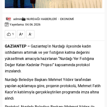
admin
NURDAĞI HABERLERİ
-
EKONOMİ
Yayınlama: 04.06.2026
A
A
1
+
-
GAZİANTEP –
Gaziantep’in Nurdağı ilçesinde kadın
istihdamını artırmak ve yer fıstığının katma değerini
yükseltmek amacıyla hazırlanan “Nurdağı Yer Fıstığına
Değer Katan Kadınlar Projesi” kapsamında protokol
imzalandı.
Nurdağı Belediye Başkanı
Mehmet Yıldırır
tarafından
yapılan açıklamaya göre, projenin protokolü,
Mehmet Fatih
Kacır
‘ın katılımıyla gerçekleştirilen programda imza altına
alındı.
Protokol, Nurdağı Belediye Başkanı Mehmet Yıldırır ile