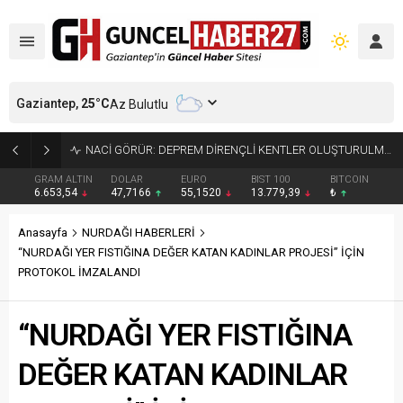
Gaziantep,
25
°C
Az Bulutlu
4.5 BÜYÜKLÜĞÜNDEKİ DEPREM GÜVENLİK KAMERASINDA
GRAM ALTIN
DOLAR
EURO
BIST 100
BITCOIN
6.653,54
47,7166
55,1520
13.779,39
₺
Anasayfa
NURDAĞI HABERLERİ
“NURDAĞI YER FISTIĞINA DEĞER KATAN KADINLAR PROJESİ” İÇİN
PROTOKOL İMZALANDI
“NURDAĞI YER FISTIĞINA
DEĞER KATAN KADINLAR