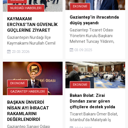
EKONOMİ
NURDAĞI HABERLERİ
Gaziantep’in ihracatında
KAYMAKAM
düşüş yaşandı
ERCİYAS’TAN GÜVENLİK
Gaziantep Ticaret Odası
GÜÇLERİNE ZİYARET
Yönetim Kurulu Başkanı
Gaziantepin Nurdağı İlçe
Mehmet Tuncay Yıldırım,
Kaymakamı Nurullah Cemil
Türkiye İhracatçılar Meclisi
Erciyas, Ramazan Bayramı
03.09.2025
23.03.2026
(TİM) açıkladığı Ağustos ayı
dolayısıyla görev yapan Polis
döneminde gerçekleşen
ve Jandarmanın
ihracatı değerlendirdi.
bayramlarını kutladı. İlçe
Kaymakamı Nurullah Cemir
Erciyas, Ramazan Bayramı
nedeniyle görev başında
EKONOMİ
EKONOMİ
olan İlçe Emniyet
GAZİANTEP HABERLERİ
Müdürlüğü, İlçe Jandarma
Bakan Bolat: Zirai
Komutanlığı, Bölge Trafik ve
Dondan zarar gören
BAŞKAN ÜNVERDİ
Otoyol Jandarma ekiplerini
çiftçilere destek yolda
NİSAN AYI İHRACAT
ziyaret ederek bayramlarını
RAKAMLARINI
Ticaret Bakanı Ömer Bolat,
kutladı. Erciyas, denetim
DEĞERLENDİRDİ
İstanbul’da Malatyalı İş
noktalarında ‘Sensiz
İnsanları Derneği
Gaziantep Sanayi Odası