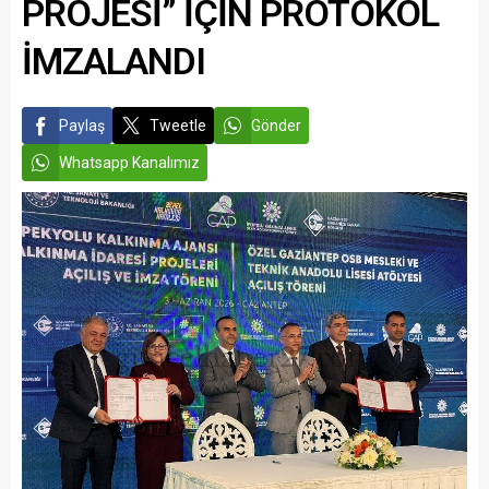
PROJESİ” İÇİN PROTOKOL
İMZALANDI
Paylaş
Tweetle
Gönder
Whatsapp Kanalımız