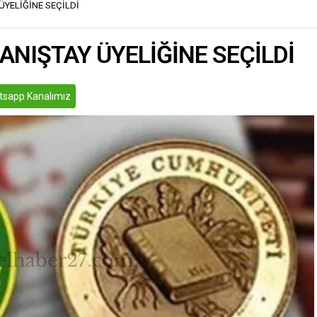
ÜYELİĞİNE SEÇİLDİ
lar katıldı. Programda
İslahiye Belediye Başkanı
ral, Kaymakam Soylu ile...
ANIŞTAY ÜYELİĞİNE SEÇİLDİ
sapp Kanalımız