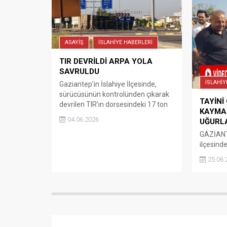
protokol imzalandı.
temenni 
hemşehri
ramazanl
Göğebak
ASAYİŞ
İSLAHİYE HABERLERİ
Odası B
Guncelh
TIR DEVRİLDİ ARPA YOLA
SAVRULDU
İSLAHİY
Gaziantep’in İslahiye İlçesinde,
sürücüsünün kontrolünden çıkarak
TAYİNİ
devrilen TIR’ın dorsesindeki 17 ton
KAYMA
Arpa yola saçıldı. Sürücü yaralandı.
04.06.2026
UĞURL
İslahiye-Hassa Karayolun Kırıkçalı
GAZİANT
kavşağında meydana gelen kazada
ilçesinde
tırdaki arpalar yola savruldu. İddiaya
yapan İ
göre,A.B.(42) yönetimindeki 47 AEK
25.06.
Soylu, An
463 plakalı,17 ton arpa yüklü TIR’ın
kaymaka
Kavşağ geldiğinde sürücüsünün
ardında
direksiyon hakimiyetini kaybetmesi
ilçeye ve
sonucu devrildi.Devrilen Tır’ın
Kaymaka
dorsesinde yüklü 17...
programı
amirleri