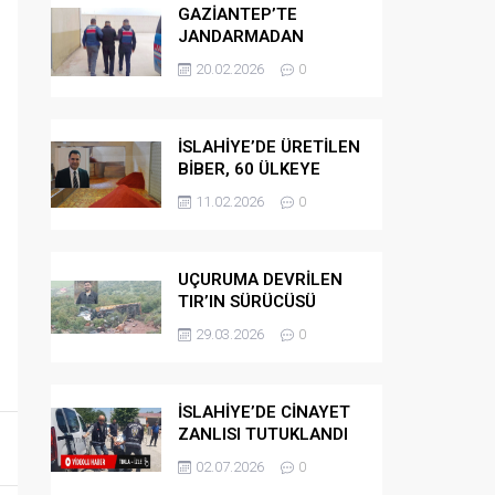
GAZİANTEP’TE
JANDARMADAN
GÖÇMEN
20.02.2026
0
KAÇAKÇILARINA
OPERASYON
İSLAHİYE’DE ÜRETİLEN
BİBER, 60 ÜLKEYE
İHRAÇ EDİLİYOR
11.02.2026
0
UÇURUMA DEVRİLEN
TIR’IN SÜRÜCÜSÜ
HAYATINI KAYBETTİ
29.03.2026
0
İSLAHİYE’DE CİNAYET
ZANLISI TUTUKLANDI
02.07.2026
0