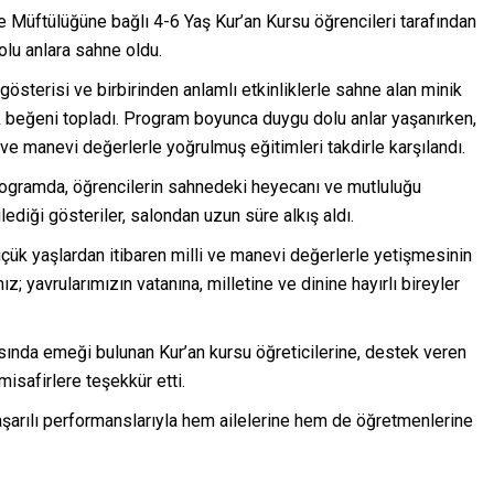
çe Müftülüğüne bağlı 4-6 Yaş Kur’an Kursu öğrencileri tarafından
lu anlara sahne oldu.
er gösterisi ve birbirinden anlamlı etkinliklerle sahne alan minik
ük beğeni topladı. Program boyunca duygu dolu anlar yaşanırken,
ve manevi değerlerle yoğrulmuş eğitimleri takdirle karşılandı.
 programda, öğrencilerin sahnedeki heyecanı ve mutluluğu
ilediği gösteriler, salondan uzun süre alkış aldı.
ük yaşlardan itibaren milli ve manevi değerlerle yetişmesinin
 yavrularımızın vatanına, milletine ve dinine hayırlı bireyler
asında emeği bulunan Kur’an kursu öğreticilerine, destek veren
misafirlere teşekkür etti.
aşarılı performanslarıyla hem ailelerine hem de öğretmenlerine