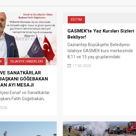
EĞİTİM
GASMEK’te Yaz Kursları Sizleri
Bekliyor!
Gaziantep Büyükşehir Belediyesi
İslahiye GASMEK kurs merkezinde
8,11 ve 15 yaş gruplarındaki
M
İSLAHİYE HABERLERİ
öğrencilere yönelik ücretsiz yaz
17.06.2025
okulu başvurularını kaçırmayın,
 VE SANATKÂRLAR
GASMEK ile geleceğe hazırlanma
 BAŞKANI GÖĞEBAKAN
fırsatı...
AN AYI MESAJI
 İlçesi Esnaf ve Sanatkârlar
şkanı Fatih Göğebakan,
Ayı dolayısıyla mesaj
2026
dı. Göğebakan Ramazan Ayı
a şunları kaydetti;
k Ramazan Ayının
e ve dünyada sağlık, huzur
 içerisinde geçirmesini