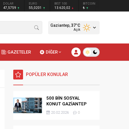
DOLAR
EURO
BIST 100
BITCOIN
47,5759
55,0201
13.620,02
₺
Gaziantep,
37
°C
Açık
GAZETELER
DİĞER
POPÜLER KONULAR
500 BİN SOSYAL
KONUT GAZİANTEP
HAK SAHİPLİĞİ
20.02.2026
0
BELİRLEME KURASI-
CANLI-