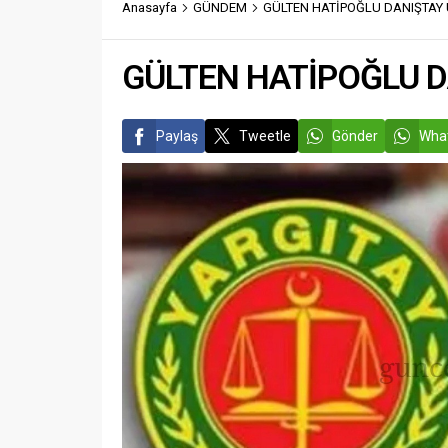
Anasayfa
GÜNDEM
GÜLTEN HATİPOĞLU DANIŞTAY 
vatandaş
konuşan 
Kemal Vu
GÜLTEN HATİPOĞLU D
Paylaş
Tweetle
Gönder
What