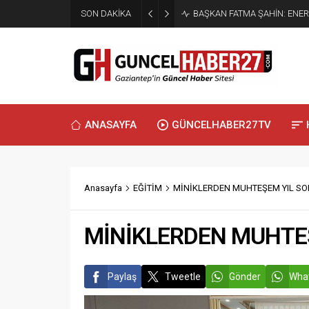
SON DAKİKA
BAŞKAN FATMA ŞAHİN: ENER
ANASAYFA
GÜNCELHABER27TV
Anasayfa
EĞİTİM
MİNİKLERDEN MUHTEŞEM YIL S
MİNİKLERDEN MUHTE
Paylaş
Tweetle
Gönder
What