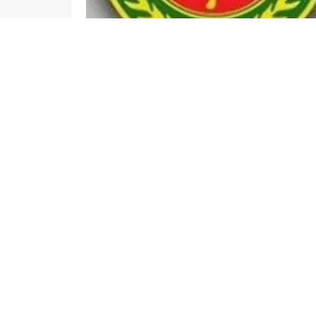
admin
GÜNDEM
İSLAHİYE HABERLERİ
Düzenleme: 10.06.2026 22:13
GAZİANTEP (Güncel Haber 27)
– Hakimler ve
seçim sonucunda, Ankara 14. İdare Mahkemesi B
HSK tarafından yayımlanan duyuruda, Danıştay’d
yapılan gizli oylama sonucunda Ankara 14. İdar
Mahkemesi Başkanı Recep Yılmaz Korkmaz’ın Danı
İslahiye’nin yetiştirdiği önemli hukukçular aras
ilçede büyük memnuniyetle karşılandı.