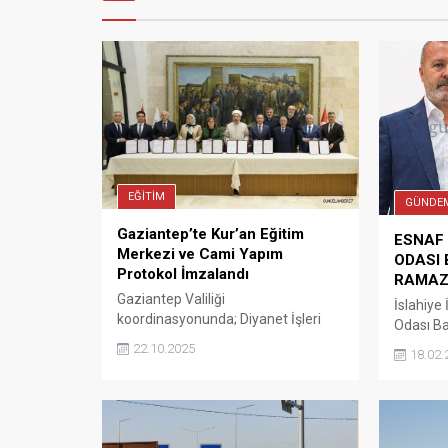
EĞİTİM
GÜNDE
Gaziantep’te Kur’an Eğitim
ESNAF
Merkezi ve Cami Yapım
ODASI
Protokol İmzalandı
RAMAZ
Gaziantep Valiliği
İslahiye
koordinasyonunda; Diyanet İşleri
Odası Ba
Başkanlığı, Gaziantep Büyükşehir
Ramazan 
22.10.2025
18.02.
Belediyesi ve Şahinbey Belediyesi iş
yayınla
birliğiyle, hayırsever iş insanı Ökkeş
mesajınd
Eruslu tarafından yaptırılacak
“Mübare
Mehmet Ali Eruslu Kur’an Eğitim
ülkemizd
Merkezi ve Eyyüp Eruslu Camii için
ve güven