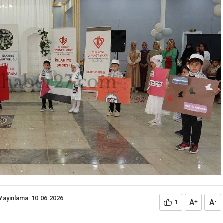
Yayınlama: 10.06.2026
A
A
1
+
-