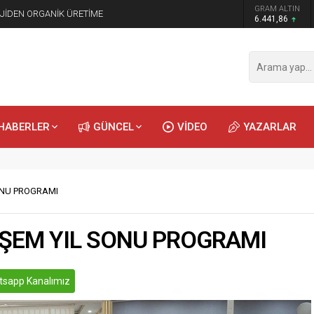
GRAM ALTIN
JİDEN ORGANİK ÜRETİME
6.441,86
HABERLER
GÜNCEL
VİDEO
YAZARLAR
ONU PROGRAMI
ŞEM YIL SONU PROGRAMI
sapp Kanalımız