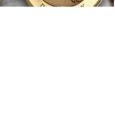
Yayınlama: 10.06.2026
A
A
+
-
 Savcılar Kurulu (HSK) Genel Kurulu tarafından gerçekleştirilen
aşkanı Gülten Hatipoğlu Danıştay üyeliğine seçildi.
a boş bulunan üyelik kadroları için 10 Haziran 2026 tarihinde
e Mahkemesi Başkanı Gülten Hatipoğlu ile İstanbul Bölge İdare
ştay üyeliğine seçildiği bildirildi.
ında yer alan Gülten Hatipoğlu’nun Danıştay üyeliğine seçilmesi,