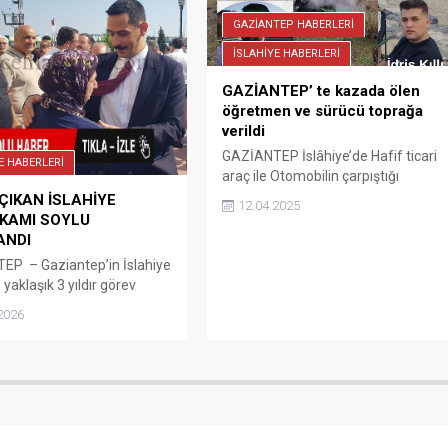
ediyor islahiyeli
GAZİANTEP HABERLERİ
lerimize hayırlı
İSLAHİYE HABERLERİ
ar diliyorum.” Fatih
an Esnaf ve Sanatkârlar
GAZİANTEP’ te kazada ölen
aşkanı Kaynak:
öğretmen ve sürücü toprağa
aber27
verildi
GAZİANTEP İslâhiye’de Hafif ticari
E HABERLERİ
araç ile Otomobilin çarpıştığı
kazada hayatını kaybeden Fen
 ÇIKAN İSLAHİYE
12.04.2025
Bilgisi Öğretmeni Mustafa KADAN
KAMI SOYLU
ve sürücü İdris KILLI, toprağa verildi.
ANDI
Yaralı iki öğretmenin tedavisi
EP – Gaziantep’in İslahiye
sürüyor.
 yaklaşık 3 yıldır görev
slahiye Kaymakamı Mehmet
2026
talya’nın Finike ilçesine
m olarak atanmasının
n düzenlenen programla
da etti. İslahiye
mlığınca düzenlenen veda
na ilçe protokolü, kurum
, çalışma arkadaşları ve