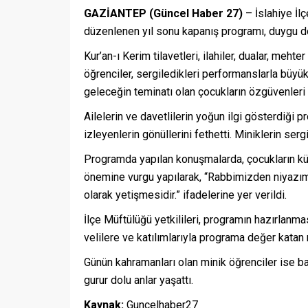
GAZİANTEP (Güncel Haber 27)
– İslahiye İl
düzenlenen yıl sonu kapanış programı, duygu do
Kur’an-ı Kerim tilavetleri, ilahiler, dualar, meht
öğrenciler, sergiledikleri performanslarla büy
geleceğin teminatı olan çocukların özgüvenleri 
Ailelerin ve davetlilerin yoğun ilgi gösterdiği
izleyenlerin gönüllerini fethetti. Miniklerin serg
Programda yapılan konuşmalarda, çocukların küç
önemine vurgu yapılarak, “Rabbimizden niyazımız;
olarak yetişmesidir.” ifadelerine yer verildi.
İlçe Müftülüğü yetkilileri, programın hazırlanm
velilere ve katılımlarıyla programa değer katan 
Günün kahramanları olan minik öğrenciler ise b
gurur dolu anlar yaşattı.
Kaynak:
Guncelhaber27