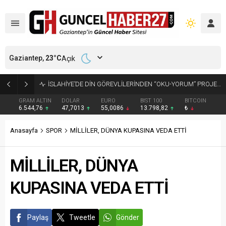
Gaziantep,
23
°C
Açık
GRAM ALTIN
DOLAR
EURO
BIST 100
BITCOIN
6.544,76
47,7013
55,0086
13.798,82
₺
Anasayfa
SPOR
MİLLİLER, DÜNYA KUPASINA VEDA ETTİ
MİLLİLER, DÜNYA
KUPASINA VEDA ETTİ
Paylaş
Tweetle
Gönder