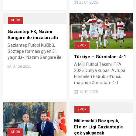
tarafından yapılan
25.04.2025
oynanacağını duyurdu.
değerlendirmeler
sonucunda kamuoyuna
duyuruldu.
SPOR
Gaziantep FK, Nazım
Sangare ile imzaları attı
Gaziantep Futbol Kulübü,
SPOR
Göztepe forması giyen 31
Türkiye – Gürcistan: 4-1
yaşındaki Nazım Sangare ile
1+1 yıllık sözleşme imzaladı.
A Milli Futbol Takımı, FIFA
07.08.2025
2026 Dünya Kupası Avrupa
Elemeleri E Grubu 4’üncü
maçında Gürcistan’ı 4-1
mağlup etti.
15.10.2025
SPOR
Milletvekili Bozgeyik,
Efeler Ligi Gaziantep’e
SPOR
çok yakışacak