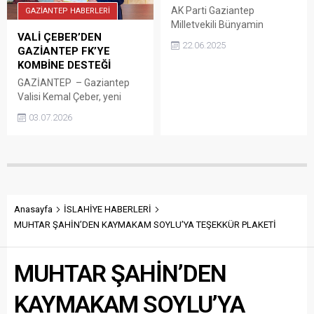
AK Parti Gaziantep
GAZİANTEP HABERLERİ
Milletvekili Bünyamin
VALİ ÇEBER’DEN
Bozgeyik, Gaziantep Gençlik
22.06.2025
GAZİANTEP FK’YE
Spor Voleybol Takımı’nın
KOMBİNE DESTEĞİ
Efeler Ligi’ne davet
edilmesinden büyük bir
GAZİANTEP – Gaziantep
mutluluk ve gurur
Valisi Kemal Çeber, yeni
duyuyorum.
sezon öncesinde Gaziantep
03.07.2026
FK’ye destek olmak
amacıyla kombine bilet satın
aldı. Valilikten yapılan
açıklamaya göre Çeber, yeni
sezon kombinelerini alarak
kırmızı-siyahlı kulübe destek
verdi. Açıklamada,
Anasayfa
İSLAHİYE HABERLERİ
Gaziantep FK’nin kentin en
MUHTAR ŞAHİN’DEN KAYMAKAM SOYLU’YA TEŞEKKÜR PLAKETİ
önemli değerlerinden biri
olduğu vurgulanarak, yeni
MUHTAR ŞAHİN’DEN
sezonda elde edilecek
başarıların tüm
Gazianteplilerin ortak
KAYMAKAM SOYLU’YA
gururu...