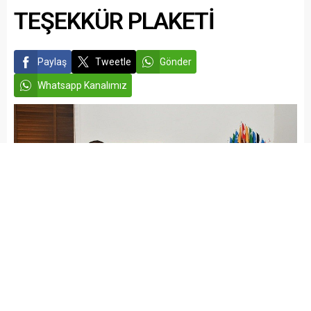
TEŞEKKÜR PLAKETİ
Paylaş
Tweetle
Gönder
Whatsapp Kanalımız
admin
İSLAHİYE HABERLERİ
Yayınlama: 19.06.2026