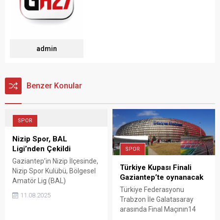
admin
Benzer Konular
SPOR
Nizip Spor, BAL
Ligi’nden Çekildi
SPOR
Gaziantep’in Nizip İlçesinde,
Türkiye Kupası Finali
Nizip Spor Kulübü, Bölgesel
Gaziantep’te oynanacak
Amatör Lig (BAL)
Türkiye Federasyonu
mücadelesine bu sezon
11.08.2025
Trabzon İle Galatasaray
devam etmeme kararı aldı.
arasında Final Maçının14
Karar, kulüp yönetimi
Mayısta Gaziantep’te