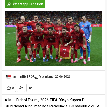
Whatsapp Kanalımız
admin
SPOR
Yayınlama: 20.06.2026
A
A
0
+
-
A Milli Futbol Takımı, 2026 FIFA Dünya Kupası D
Grubu’ndaki ikinci maçında Paraguay’a 1-0 mağlup oldu. A