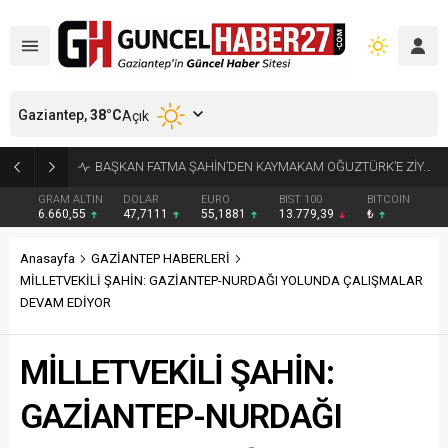
Gaziantep,
38
°C
Açık
KÜÇÜK AK BALIKÇILLAR AĞAÇLARI BEYAZA BÜRÜDÜ
GRAM ALTIN
DOLAR
EURO
BIST 100
BITCOIN
6.660,55
47,7111
55,1881
13.779,39
₺
Anasayfa
GAZİANTEP HABERLERİ
MİLLETVEKİLİ ŞAHİN: GAZİANTEP-NURDAĞI YOLUNDA ÇALIŞMALAR
DEVAM EDİYOR
MİLLETVEKİLİ ŞAHİN:
GAZİANTEP-NURDAĞI