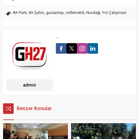
AK Parti
,
Ali Şahin
,
gaziantep
,
milletvekili
,
Nurdağı
,
Yol Çalışması
...
admin
Benzer Konular