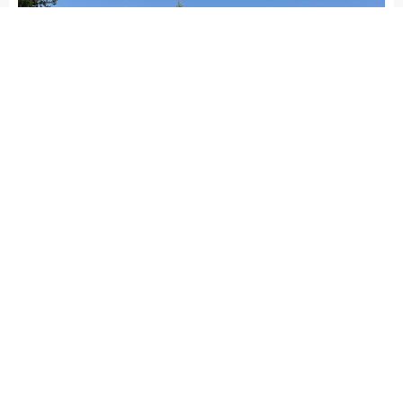
admin
ASAYİŞ
GAZİANTEP HABERLERİ
Yayınlama: 10.05.2026
A
A
+
-
GAZİANTEP – Gaziantep İl Jandarma Komutanlığı ekipleri,
Nisan ayında il genelinde meydana gelen faili meçhul
hırsızlık ve dolandırıcılık olaylarının aydınlatılmasına