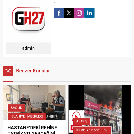
...
admin
Benzer Konular
SAĞLIK
İSLAHİYE HABERLERİ
ASAYİŞ
HASTANE’DEKİ REHİNE
İSLAHİYE HABERLERİ
TATBİKATI GERÇEĞİNİ