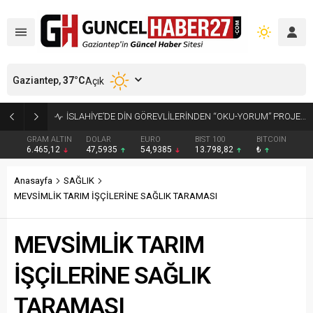
Gaziantep,
37
°C
Açık
GAZİANTEP’TE ARANAN 2 HÜKÜMLÜ YAKALANDI
GRAM ALTIN
DOLAR
EURO
BIST 100
BITCOIN
6.465,12
47,5935
54,9385
13.798,82
₺
Anasayfa
SAĞLIK
MEVSİMLİK TARIM İŞÇİLERİNE SAĞLIK TARAMASI
MEVSİMLİK TARIM
İŞÇİLERİNE SAĞLIK
TARAMASI