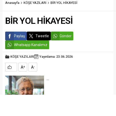
Komutanlığı Merkez İlçe
Anasayfa
KÖŞE YAZILARI
BİR YOL HİKAYESİ
Bayramı’nı kutluyoruz.”
Jandarma Komutanlığına
Kaynak: Guncelhaber27
bağlı Merkez Jandarma
BİR YOL HİKAYESİ
Karakol Komutanlığında
görev yapan Jandarma
Uzman Çavuş Selçuk
Topaloğlu’nun geçirdiği
Paylaş
Tweetle
Gönder
rahatsızlık nedeniyle
hayatını kaybettiği bildirildi.
Whatsapp Kanalımız
Açıklamada, “Merhuma...
KÖŞE YAZILARI
Yayınlama: 23.06.2026
A
A
+
-
...