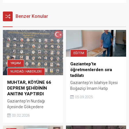
Benzer Konular
EĞİTİM
YAŞAM
Gaziantep’te
öğretmenlerden sıra
NURDAĞI HABERLERİ
tadilatı
MUHTAR, KÖYÜNE 66
Gaziantep'in İslahiye İlçesi
DEPREM ŞEHİDİNİN
Boğaziçi İmam Hatip
ANITINI YAPTIRDI
Lisesi'nde görev yapan
05.09.2025
idareci ve öğretmenler,
Gaziantep’in Nurdağı
okulun masa ve sıralarını
ilçesinde Gökçedere
zımparalayıp boyadı.
Mahallesi Muhtarı Ümit
03.02.2026
Kaçakçı, Kahramanmaraş
merkezli 6 Şubat