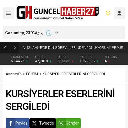
Gaziantep,
23
°C
Açık
GAZİANTEP’TE ARANAN 2 HÜKÜMLÜ YAKALANDI
GRAM ALTIN
DOLAR
EURO
BIST 100
BITCOIN
6.544,76
47,7013
55,0086
13.798,82
₺
Anasayfa
EĞİTİM
KURSİYERLER ESERLERİNİ SERGİLEDİ
KURSİYERLER ESERLERİNİ
SERGİLEDİ
Paylaş
Tweetle
Gönder