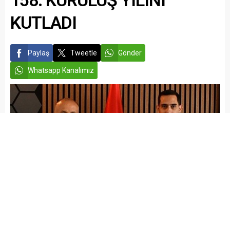
yakınlarının mezarını ziyaret
geldi. Özellikle...
etti. Duygusal anların...
KUTLADI
Paylaş
Tweetle
Gönder
Whatsapp Kanalımız