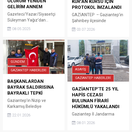
ÖLÜRÜM YENİDEN
KUR’AN KURSU İÇİN
GELİRİM ANNEM
PROTOKOL İMZALANDI
Gazeteci/Yazar/Siyasetçi
GAZİANTEP – Gaziantep’in
Süleyman Yağız'dan...
Şahinbey ilçesinde
hayırseverlerin katkılarıyla
08.05.2025
03.07.2026
yaptırılacak cami ile 4-6 yaş
Kur’an kursunun yapımı için
protokol imzalandı.
Gaziantep Valiliği
koordinasyonunda, Beştepe
Mahallesi’nde inşa edilecek
GÜNDEM
Abdulhakim Kotan Camii ile
ASAYİŞ
GAZİANTEP HABERLERİ
Mehmet-Fatma Yüceler 4-6
GAZİANTEP HABERLERİ
Yaş Kur’an Kursu’nun
BAŞKANLARDAN
yapımına ilişkin protokol,
BAYRAK SALDIRISINA
GAZİANTEP’TE 25 YIL
Valilik Fuaye Alanı’nda
BAYRAKLI TEPKİ
HAPİS CEZASI
düzenlenen törenle
BULUNAN FİRARİ
Gaziantep’in Nizip ve
imzalandı. Törene
HÜKÜMLÜ YAKALANDI
Karkamış Belediye
Gaziantep Valisi Kemal
Başkanları, Nusaybin-
Gaziantep İl Jandarma
Çeber, Büyükşehir...
22.01.2026
Kamışlı sınır hattında terör
Komutanlığı ekiplerince,
08.01.2026
örgütü YPG/SDG
Cumhuriyet Başsavcılığı
yandaşlarının Türk
koordinesinde yürütülen