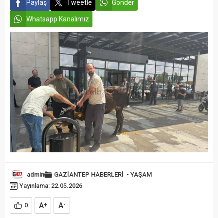
Paylaş
Tweetle
Gönder
Whatsapp Kanalımız
admin
GAZİANTEP HABERLERİ
-
YAŞAM
Yayınlama: 22.05.2026
A
A
0
+
-