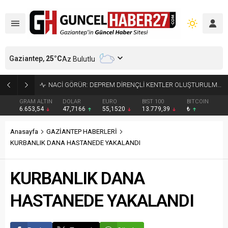
Gaziantep,
25
°C
Az Bulutlu
4.5 BÜYÜKLÜĞÜNDEKİ DEPREM GÜVENLİK KAMERASINDA
GRAM ALTIN
DOLAR
EURO
BIST 100
BITCOIN
6.653,54
47,7166
55,1520
13.779,39
₺
Anasayfa
GAZİANTEP HABERLERİ
KURBANLIK DANA HASTANEDE YAKALANDI
KURBANLIK DANA
HASTANEDE YAKALANDI