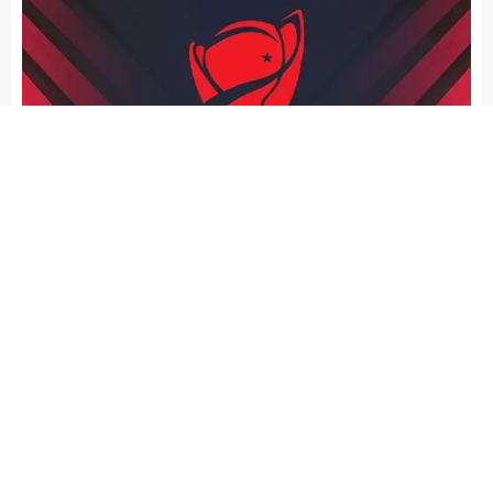
admin
SPOR
Yayınlama: 24.12.2025
Düzenleme: 24.12.2025 01:36
A
A
+
-
Fenerbahçe, Ziraat Türkiye Kupası C Grubu ilk hafta
maçında sahasında ağırladığı Beşiktaş’a 2-1 mağlup oldu
Ziraat Türkiye Kupası C Grubu ilk hafta maçında
Fenerbahçe sahasında Beşiktaş’ı konuk etti. Chobani