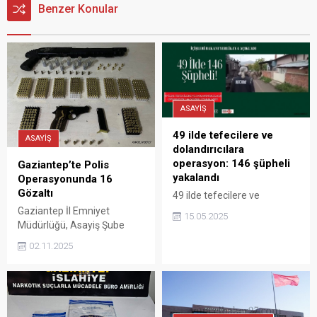
Benzer Konular
ASAYİŞ
49 ilde tefecilere ve
ASAYİŞ
dolandırıcılara
operasyon: 146 şüpheli
Gaziantep’te Polis
yakalandı
Operasyonunda 16
Gözaltı
49 ilde tefecilere ve
dolandırıcılara yönelik
Gaziantep İl Emniyet
15.05.2025
düzenlenen operasyonlarda
Müdürlüğü, Asayiş Şube
146 şüpheli yakalandı.
Müdürlüğü ekiplerinin silah
02.11.2025
Operasyonlar sonucu sahte
kaçakçılığı ve aranan
altın atölyesi deşifre edildi.
kişilerin yakalanmasına
yönelik yaptığı çalışmalarda
16 kişi gözaltına alındı.