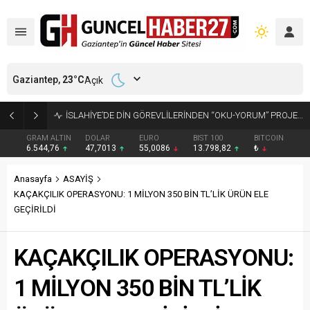
Gaziantep,
23
°C
Açık
GAZİANTEP’TE ARANAN 2 HÜKÜMLÜ YAKALANDI
GRAM ALTIN
DOLAR
EURO
BIST 100
BITCOIN
6.544,76
47,7013
55,0086
13.798,82
₺
Anasayfa
ASAYİŞ
KAÇAKÇILIK OPERASYONU: 1 MİLYON 350 BİN TL’LİK ÜRÜN ELE
GEÇİRİLDİ
KAÇAKÇILIK OPERASYONU:
1 MİLYON 350 BİN TL’LİK