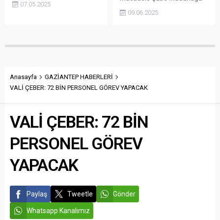
Abdülhamit Gül, Vali Kemal...
07.05.2025
ekipleri tarafından yasaklı
suçlardan aranan 199 şahsı
09.06.2025
madde ile mücadele
yakalandı. Şüpheli şahısların
kapsamında yürütülen
tamamı sevk edildiği adli
operasyonla 58 kilo 450
makamlarca tutuklandı.
gram metamfetamin ele
geçirildi.2 kişi tutuklandı.
Anasayfa
GAZİANTEP HABERLERİ
VALİ ÇEBER: 72 BİN PERSONEL GÖREV YAPACAK
VALİ ÇEBER: 72 BİN
PERSONEL GÖREV
YAPACAK
Paylaş
Tweetle
Gönder
Whatsapp Kanalımız