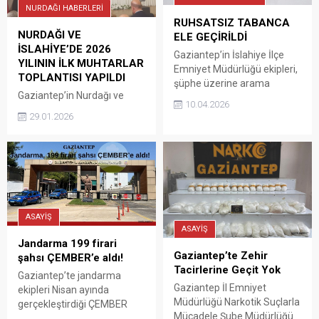
yasal işlem başlatıldığı
NURDAĞI HABERLERİ
bildirildi. Kaynak:
RUHSATSIZ TABANCA
Guncelhaber27
NURDAĞI VE
ELE GEÇİRİLDİ
İSLAHİYE’DE 2026
Gaziantep’in İslahiye İlçe
YILININ İLK MUHTARLAR
Emniyet Müdürlüğü ekipleri,
TOPLANTISI YAPILDI
şüphe üzerine arama
Gaziantep’in Nurdağı ve
yaptıkları şüphelinin
10.04.2026
İslahiye ilçelerinde 2026
üzerinde ruhsatsız tabanca
29.01.2026
yılının ilk muhtarlar
ele geçirildi. 1 şüpheli
toplantısı, AK Parti Grup
gözaltına alındı İslahiye ilçe
Başkanvekili ve Gaziantep
Emniyet Müdürü Mehmet
Milletvekili Abdülhamit
Taşkır koordinesinde suç ve
Gül’ün yanı sıra Vali Kemal
suçlularla mücadele
Çeber ve Gaziantep
kapsaında Necip Fazıl
Büyükşehir Belediye
Kısakürek Caddesi üzerinde
ASAYİŞ
Başkanı Fatma Şahin’in
şüphe üzerine durdurulan
ASAYİŞ
katılımıyla gerçekleştirildi.
Ö.D’nin üst aramasında
Jandarma 199 firari
Nurdağı Kaymakamlığı
ruhsatsız tabanca ele
Gaziantep’te Zehir
şahsı ÇEMBER’e aldı!
Toplantı Salonu’nda
geçirdi. Gözaltına alınan
Tacirlerine Geçit Yok
Gaziantep’te jandarma
düzenlenen toplantıya; AK
şüphelinin...
Gaziantep İl Emniyet
ekipleri Nisan ayında
Parti Grup Başkanvekili ve
Müdürlüğü Narkotik Suçlarla
gerçekleştirdiği ÇEMBER
Gaziantep Milletvekili
Mücadele Şube Müdürlüğü
operasyonlarında çeşitli