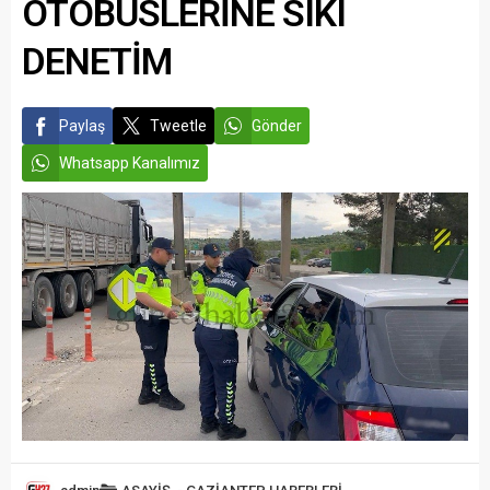
OTOBÜSLERİNE SIKI
DENETİM
Paylaş
Tweetle
Gönder
Whatsapp Kanalımız