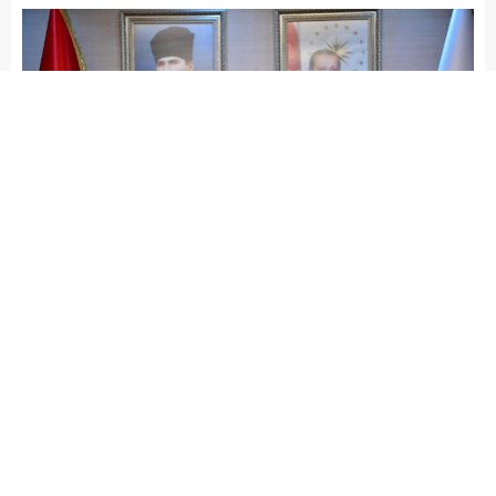
admin
GAZİANTEP HABERLERİ
YAŞAM
Yayınlama: 23.05.2026
Düzenleme: 23.05.2026 11:08
A
A
+
-
Gaziantep Valisi Kemal Çeber, vatandaşların Kurban