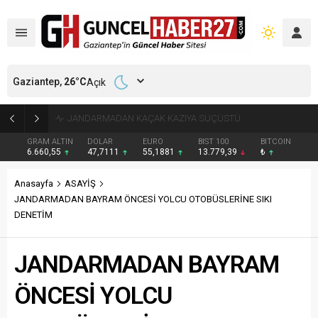
Gaziantep,
26
°C
Açık
TİCARET ODASINDAN GELENEKSEL YKS BAŞARI ÖDÜLÜ
GRAM ALTIN
DOLAR
EURO
BIST 100
BITCOIN
6.660,55
47,7111
55,1881
13.779,39
₺
Anasayfa
ASAYİŞ
JANDARMADAN BAYRAM ÖNCESİ YOLCU OTOBÜSLERİNE SIKI
DENETİM
JANDARMADAN BAYRAM
ÖNCESİ YOLCU