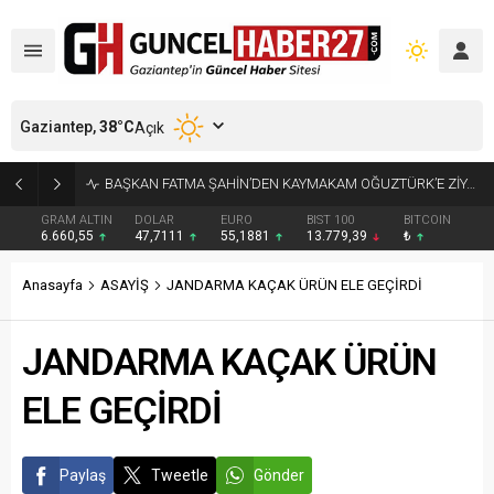
Gaziantep,
38
°C
Açık
KÜÇÜK AK BALIKÇILLAR AĞAÇLARI BEYAZA BÜRÜDÜ
GRAM ALTIN
DOLAR
EURO
BIST 100
BITCOIN
6.660,55
47,7111
55,1881
13.779,39
₺
Anasayfa
ASAYİŞ
JANDARMA KAÇAK ÜRÜN ELE GEÇİRDİ
JANDARMA KAÇAK ÜRÜN
ELE GEÇİRDİ
Paylaş
Tweetle
Gönder