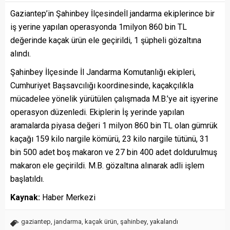
Gaziantep’in Şahinbey İlçesindeİl jandarma ekiplerince bir
iş yerine yapılan operasyonda 1milyon 860 bin TL
değerinde kaçak ürün ele geçirildi, 1 şüpheli gözaltına
alındı.
Şahinbey İlçesinde İl Jandarma Komutanlığı ekipleri,
Cumhuriyet Başsavcılığı koordinesinde, kaçakçılıkla
mücadelee yönelik yürütülen çalışmada M.B.’ye ait işyerine
operasyon düzenledi. Ekiplerin İş yerinde yapılan
aramalarda piyasa değeri 1 milyon 860 bin TL olan gümrük
kaçağı 159 kilo nargile kömürü, 23 kilo nargile tütünü, 31
bin 500 adet boş makaron ve 27 bin 400 adet doldurulmuş
makaron ele geçirildi. M.B. gözaltına alınarak adli işlem
başlatıldı.
Kaynak:
Haber Merkezi
gaziantep
,
jandarma
,
kaçak ürün
,
şahinbey
,
yakalandı