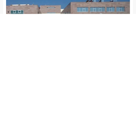
admin
ASAYİŞ
İSLAHİYE HABERLERİ
Yayınlama: 10.06.2026
A
A
+
-
Gaziantep’in İslahiye ilçesinde, bir ekmek fabrikasında
hamur dinlendirme makinesine kolunu kaptıran suriye
uyruklu işçi K.İ. yaralandı. İslahiye Cumhuriyet Mahallesi
Hakkı Demirel Caddesi’nde faaliyet gösteren franlaca
ekmek fırınında çalışan Suriye uyruklu K.İ. (22), üretim