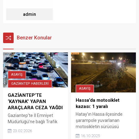
admin
Benzer Konular
ASAYİŞ
GAZİANTEP HABERLERİ
ASAYİŞ
GAZİANTEP’TE
Hassa’da motosiklet
‘KAYNAK’ YAPAN
kazası: 1 yaralı
ARAÇLARA CEZA YAĞDI
Hatay’ın Hassa ilçesinde
Gaziantep’te İl Emniyet
şarampole yuvarlanan
Müdürlüğü’ne bağlı Trafik
motosikletin sürücüsü
Denetleme Şube Müdürlüğü
23.02.2026
yaralandı.
ekipleri, kaynak yaparak
16.10.2025