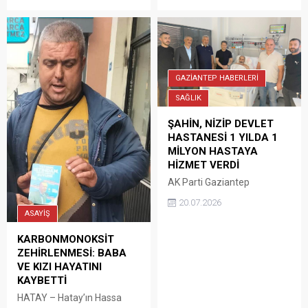
hatalı şerit değiştiren 694
araç sürücüye 864 bin 724 tl
cezai işlem uygulandı.
Gaziantep İl Emniyet
Müdürlüğü’ne bağlı Trafik
Denetleme Şube Müdürlüğü
GAZİANTEP HABERLERİ
ekipleri son bir hafta
içerisinde kent genelinde
SAĞLIK
denetim gerçekleştirdi.
ŞAHİN, NİZİP DEVLET
Denetimler kapsamında,
HASTANESİ 1 YILDA 1
694 araç sürücüsüne 864
MİLYON HASTAYA
bin...
HİZMET VERDİ
AK Parti Gaziantep
Milletvekili Ali Şahin, 28
20.07.2026
Haziran 2025 tarihinde
ASAYİŞ
hizmete açılan Yeni Nizip
Devlet Hastanesi’nin ilk
KARBONMONOKSİT
hizmet yılını doldurması
ZEHİRLENMESİ: BABA
dolayısıyla yaptığı
VE KIZI HAYATINI
açıklamada, hastanenin kısa
KAYBETTİ
sürede bölgenin en önemli
HATAY – Hatay’ın Hassa
sağlık merkezlerinden biri