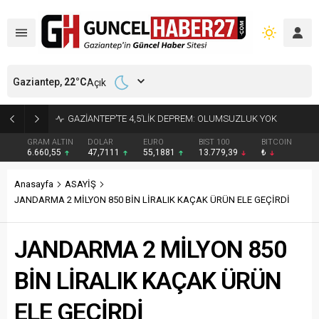
Gaziantep,
22
°C
Açık
17 YIL 6 AY KESİNLEŞMİŞ HAPİS CEZASI BULUNAN HÜKÜMLÜ YAKALANDI
GRAM ALTIN
DOLAR
EURO
BIST 100
BITCOIN
6.660,55
47,7111
55,1881
13.779,39
₺
Anasayfa
ASAYİŞ
JANDARMA 2 MİLYON 850 BİN LİRALIK KAÇAK ÜRÜN ELE GEÇİRDİ
JANDARMA 2 MİLYON 850
BİN LİRALIK KAÇAK ÜRÜN
ELE GEÇİRDİ