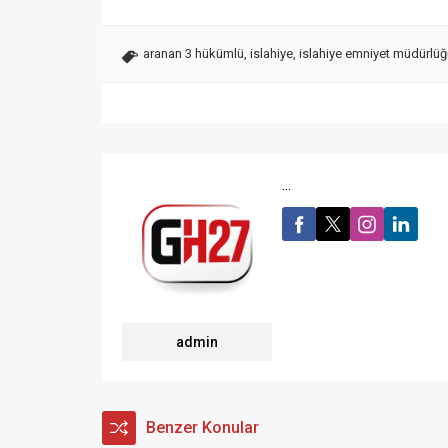
aranan 3 hükümlü
,
islahiye
,
islahiye emniyet müdürlü
...
admin
Benzer Konular