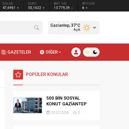
DOLAR
EURO
BIST 100
BITCOIN
47,6961
55,1622
13.779,39
₺
Gaziantep,
37
°C
Açık
GAZETELER
DİĞER
POPÜLER KONULAR
500 BİN SOSYAL
KONUT GAZİANTEP
HAK SAHİPLİĞİ
20.02.2026
0
BELİRLEME KURASI-
CANLI-