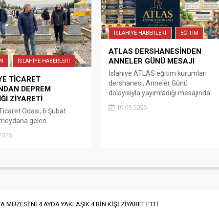
on Sınavları 7 ve 8 Şubat
İl Milli Eğitim Müdürü Dr. Önder
e...
Arpacı, İslâhiye Belediye Başkanı...
İSLAHİYE HABERLERİ
EĞİTİM
ATLAS DERSHANESİNDEN
ANNELER GÜNÜ MESAJI
İ
İSLAHİYE HABERLERİ
İslahiye ATLAS eğitim kurumları
YE TİCARET
dershanesi, Anneler Günü
’NDAN DEPREM
dolayısıyla yayımladığı mesajında
İĞİ ZİYARETİ
tüm annelerin bu özel gününü
10.05.2026
 Ticaret Odası, 6 Şubat
kutladı. ATLAS eğitim kurumları
 meydana gelen
dershanesi kurucu müdürü Orçun
nmaraş merkezli
Çelik, mesajında “annelerin
2026
erde hayatını kaybeden
toplumun temel direği olduğunu
şları anmak amacıyla
vurgulayarak, “Başta şehit anneleri
hitliği’ni ziyaret etti.
olmak üzere, evlatlarını büyük eme
tirilen ziyaret
ve özveriyle yetiştiren, iyi bir eğitim
nda, depremde vefat eden
alması için mücadele veren
 Ticaret Odası Genel
öğrencilerimizin...
ri merhum Haşim Erdoğan
 MÜZESİ’Nİ 4 AYDA YAKLAŞIK 4 BİN KİŞİ ZİYARET ETTİ
 Yönetim Kurulu Başkan
sı merhum Kadir Bal’ın