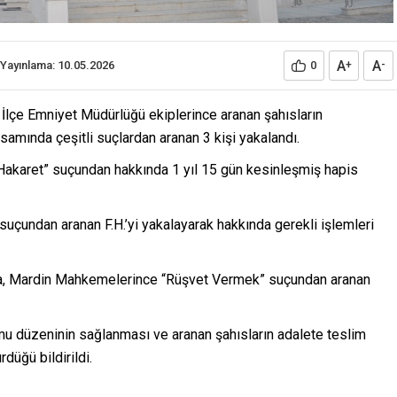
A
A
Yayınlama: 10.05.2026
0
+
-
İlçe Emniyet Müdürlüğü ekiplerince aranan şahısların
amında çeşitli suçlardan aranan 3 kişi yakalandı.
akaret” suçundan hakkında 1 yıl 15 gün kesinleşmiş hapis
 suçundan aranan F.H.’yi yakalayarak hakkında gerekli işlemleri
da, Mardin Mahkemelerince “Rüşvet Vermek” suçundan aranan
amu düzeninin sağlanması ve aranan şahısların adalete teslim
düğü bildirildi.