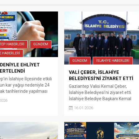
TEP HABERLERİ
GÜNDEM
E HABERLERİ
GÜNDEM
İSLAHİYE HABERLERİ
DENİYLE EHLİYET
 ERTELENDİ
VALİ ÇEBER, İSLAHİYE
BELEDİYESİ’Nİ ZİYARET ETTİ
’in İslahiye İlçesinde etkili
un kar yağışı nedeniyle 24
Gaziantep Valisi Kemal Çeber,
ak tarihlerinde yapılması
İslahiye Belediyesi’ni ziyaret etti.
n direksiyon sınavı 7 ve 8
İslahiye Belediye Başkanı Kemal
2026
ihlerine ertelendi.
Vural’dan çalışmalar ile ilgili bilgi
16.01.2026
de etkili olan kar yağışı
alan Çeber, Belediye ye ait
lumsuz şekilde
ataölyeleri ile şehir içi dolmuşlarını
en,24 ve 25 Ocak
inceledi. Gaziantep Valisi Kemal
inde yapılması planlanan
Çeber, Vali Yardımcısı Sedat Sezik,
Taşıt Sürücüleri Kursu
İslahiye Kaymakamı Mehmet Soylu,