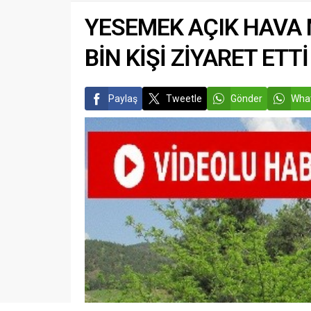
gerçekleştirdi.....
kabirleri
YESEMEK AÇIK HAVA M
ve aileleri
BİN KİŞİ ZİYARET ETTİ
Paylaş
Tweetle
Gönder
What