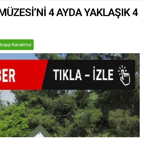
 ziyaret edilerek, kendileri
ÜZESİ’Nİ 4 AYDA YAKLAŞIK 4
 için...
sapp Kanalımız