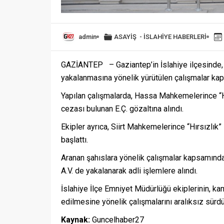
admin
ASAYİŞ
-
İSLAHİYE HABERLERİ
GAZİANTEP – Gaziantep’in İslahiye ilçesinde, 
yakalanmasına yönelik yürütülen çalışmalar kaps
Yapılan çalışmalarda, Hassa Mahkemelerince “H
cezası bulunan E.Ç. gözaltına alındı.
Ekipler ayrıca, Siirt Mahkemelerince “Hırsızlık”
başlattı.
Aranan şahıslara yönelik çalışmalar kapsamın
A.V. de yakalanarak adli işlemlere alındı.
İslahiye İlçe Emniyet Müdürlüğü ekiplerinin, k
edilmesine yönelik çalışmalarını aralıksız sürdür
Kaynak:
Guncelhaber27