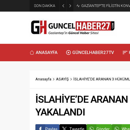
SON DAKİKA
GAZİANTEP’TE FİLİSTİN KO
ANASAYFA
GÜNCELHABER27TV
Anasayfa
ASAYİŞ
İSLAHİYE’DE ARANAN 3 HÜKÜML
İSLAHİYE’DE ARANAN
YAKALANDI
Paylaş
Tweetle
Gönder
What