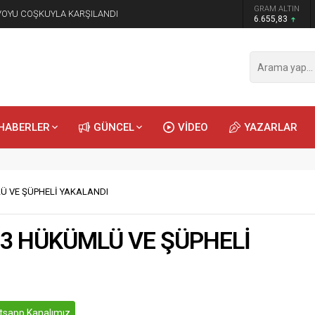
GRAM ALTIN
NVOYU COŞKUYLA KARŞILANDI
6.655,83
HABERLER
GÜNCEL
VİDEO
YAZARLAR
Ü VE ŞÜPHELİ YAKALANDI
 3 HÜKÜMLÜ VE ŞÜPHELİ
sapp Kanalımız