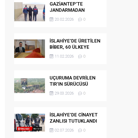
GAZİANTEP’TE
JANDARMADAN
GÖÇMEN
20.02.2026
0
KAÇAKÇILARINA
OPERASYON
İSLAHİYE’DE ÜRETİLEN
BİBER, 60 ÜLKEYE
İHRAÇ EDİLİYOR
11.02.2026
0
UÇURUMA DEVRİLEN
TIR’IN SÜRÜCÜSÜ
HAYATINI KAYBETTİ
29.03.2026
0
İSLAHİYE’DE CİNAYET
ZANLISI TUTUKLANDI
02.07.2026
0