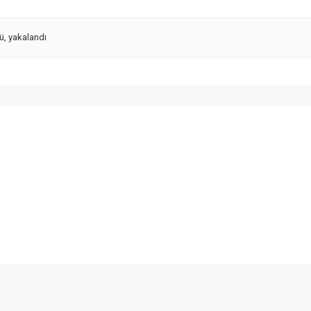
ğü
,
yakalandı