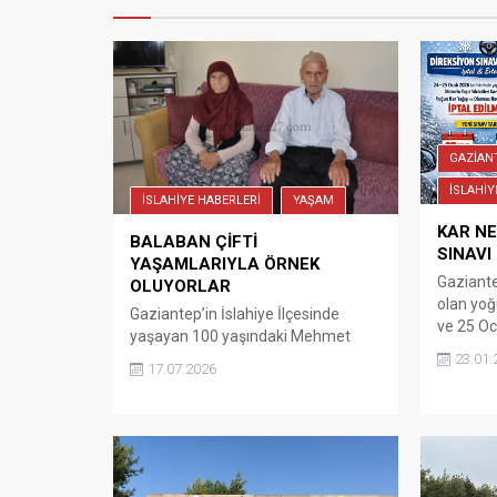
GAZİAN
İSLAHİY
İSLAHİYE HABERLERİ
YAŞAM
KAR NE
BALABAN ÇİFTİ
SINAVI
YAŞAMLARIYLA ÖRNEK
Gaziantep
OLUYORLAR
olan yoğ
Gaziantep’in İslahiye İlçesinde
ve 25 Oc
yaşayan 100 yaşındaki Mehmet
planlana
Balaban ile 103 yaşındaki eşi
23.01.
17.07.2026
Şubat tar
Cennet Balaban sevgi ve saygı
İslahiye’
kapsamında yaşamlarıyla
hayatı o
çevrelerine örnek oluyorlar. Balaban
etkilerk
Çiftti, Az yemek ve doğal
tarihler
beslenmek bizi bugüne kadar
Motorlu 
ayakta tuttu. İslahiye ilçesinde