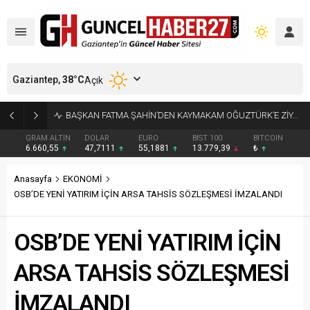
Gaziantep,
38
°C
Açık
KÜÇÜK AK BALIKÇILLAR AĞAÇLARI BEYAZA BÜRÜDÜ
GRAM ALTIN
DOLAR
EURO
BIST 100
BITCOIN
6.660,55
47,7111
55,1881
13.779,39
₺
Anasayfa
EKONOMİ
OSB’DE YENİ YATIRIM İÇİN ARSA TAHSİS SÖZLEŞMESİ İMZALANDI
OSB’DE YENİ YATIRIM İÇİN
ARSA TAHSİS SÖZLEŞMESİ
İMZALANDI