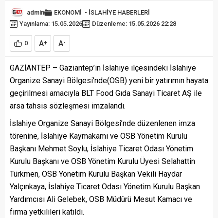
admin
EKONOMİ
-
İSLAHİYE HABERLERİ
Yayınlama: 15.05.2026
Düzenleme: 15.05.2026 22:28
A
A
0
+
-
GAZİANTEP – Gaziantep’in İslahiye ilçesindeki İslahiye
Organize Sanayi Bölgesi’nde(OSB) yeni bir yatırımın hayata
geçirilmesi amacıyla BLT Food Gıda Sanayi Ticaret AŞ ile
arsa tahsis sözleşmesi imzalandı.
İslahiye Organize Sanayi Bölgesi’nde düzenlenen imza
törenine, İslahiye Kaymakamı ve OSB Yönetim Kurulu
Başkanı Mehmet Soylu, İslahiye Ticaret Odası Yönetim
Kurulu Başkanı ve OSB Yönetim Kurulu Üyesi Selahattin
Türkmen, OSB Yönetim Kurulu Başkan Vekili Haydar
Yalçınkaya, İslahiye Ticaret Odası Yönetim Kurulu Başkan
Yardımcısı Ali Gelebek, OSB Müdürü Mesut Kamacı ve
firma yetkilileri katıldı.