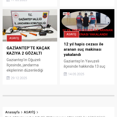
operasyonlarda gözaltına
silahlı saldırısına uğrayarak
alınan 6 şüpheliden 3’ü
yaşamını yitirdi.
tutuklandı.
ASAYİŞ
ASAYİŞ
12 yıl hapis cezası ile
GAZİANTEP’TE KAÇAK
aranan suç makinası
KAZIYA 2 GÖZALTI
yakalandı
Gaziantep’in Oğuzeli
Gaziantep’in Yavuzeli
İlçesinde, jandarma
ilçesinde hakkında 13 suç
ekiplerinin düzenlediği
kaydı ve kesinleşmiş 12 yıl 6
14.05.2025
operasyonda 2 kişi kaçak
ay hapis cezası bulunan
29.12.2025
kazı yaparken yakalandı. İl
hükümlü yakalandı.
Jandarma Komutanlığına
bağlı ekipler, tarihi eser
kaçakçılığının önlenmesine
yönelik yürüttüğü çalışmalar
kapsamında, kırsal bölgede
define bulmak amacıyla
Anasayfa
ASAYİŞ