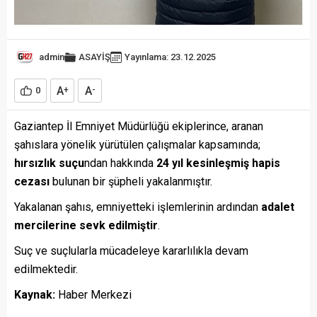
admin
ASAYİŞ
Yayınlama: 23.12.2025
A
A
0
+
-
Gaziantep İl Emniyet Müdürlüğü ekiplerince, aranan
şahıslara yönelik yürütülen çalışmalar kapsamında;
hırsızlık suçu
ndan hakkında
24 yıl kesinleşmiş hapis
cezası
bulunan bir şüpheli yakalanmıştır.
Yakalanan şahıs, emniyetteki işlemlerinin ardından
adalet
mercilerine sevk edilmiştir
.
Suç ve suçlularla mücadeleye kararlılıkla devam
edilmektedir.
Kaynak:
Haber Merkezi