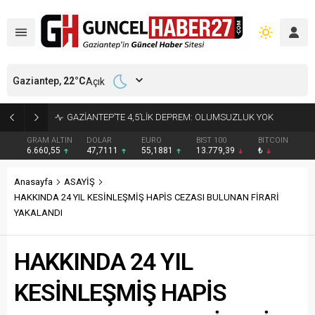
Gaziantep,
22
°C
Açık
17 YIL 6 AY KESİNLEŞMİŞ HAPİS CEZASI BULUNAN HÜKÜMLÜ YAKALANDI
GRAM ALTIN
DOLAR
EURO
BIST 100
BITCOIN
6.660,55
47,7111
55,1881
13.779,39
₺
Anasayfa
ASAYİŞ
HAKKINDA 24 YIL KESİNLEŞMİŞ HAPİS CEZASI BULUNAN FİRARİ
YAKALANDI
HAKKINDA 24 YIL
KESİNLEŞMİŞ HAPİS