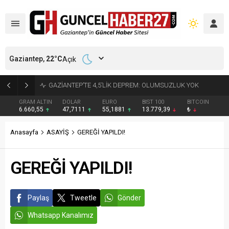
Gaziantep,
22
°C
Açık
17 YIL 6 AY KESİNLEŞMİŞ HAPİS CEZASI BULUNAN HÜKÜMLÜ YAKALANDI
GRAM ALTIN
DOLAR
EURO
BIST 100
BITCOIN
6.660,55
47,7111
55,1881
13.779,39
₺
Anasayfa
ASAYİŞ
GEREĞİ YAPILDI!
GEREĞİ YAPILDI!
Paylaş
Tweetle
Gönder
Whatsapp Kanalımız