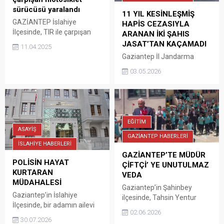
sürücüsü yaralandı
11 YIL KESİNLEŞMİŞ
GAZİANTEP İslahiye
HAPİS CEZASIYLA
İlçesinde, TIR ile çarpışan
ARANAN İKİ ŞAHIS
sepetli motosiklet sürücüsü
JASAT’TAN KAÇAMADI
11.04.2025
61 yaşındaki Enver K.
Gaziantep İl Jandarma
yaralandı.
Komutanlığı ekiplerince
03.05.2026
düzenlenen operasyonda,
haklarında 11 yıl 3 ay
kesinleşmiş hapis cezası
bulunan 2 hükümlü
yakalandı. Valilikten yapılan
EĞİTİM
açıklamaya göre,
ASAYİŞ
Cumhuriyet Başsavcılığı
GAZİANTEP HABERLERİ
İSLAHİYE HABERLERİ
koordinesinde yürütülen
GAZİANTEP’TE MÜDÜR
istihbari çalışmalar
POLİSİN HAYAT
ÇİFTÇİ’ YE UNUTULMAZ
kapsamında, Jandarma Suç
KURTARAN
VEDA
Araştırma Timi (JASAT)
MÜDAHALESİ
ekiplerince “uyuşturucu
Gaziantep’in Şahinbey
Gaziantep’in İslahiye
ticareti yapmak” suçundan
ilçesinde, Tahsin Yentur
İlçesinde, bir adamın ailevi
aranan T.K. ve A.P’nin
İlkokulu müdürü Ökkeş
02.06.2026
problemlerden kaynaklı
Şehitkâmil ve Oğuzeli
Çiftçi, düzenlenen duygusal
30.07.2026