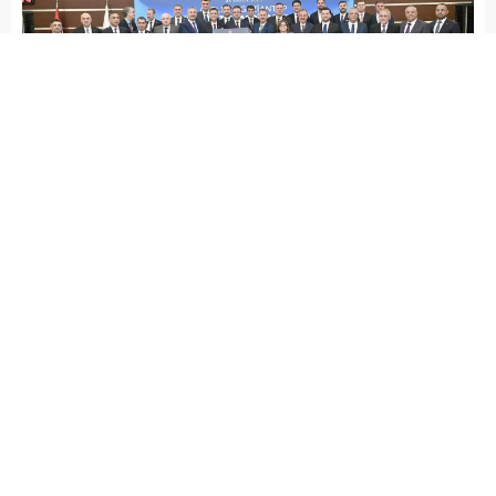
admin
GÜNDEM
Yayınlama: 25.12.2025
Düzenleme: 25.12.2025 22:24
A
A
+
-
Cumhurbaşkanlığı Savunma Sanayii Başkanlığı (SSB)
koordinesinde, ASELSAN ve Gaziantep Sanayi Odası
(GSO) işbirliğiyle hayata geçirilecek “ASELSAN Gaziantep
Kayar Bilezik Fabrikası” için ortaklık sözleşmesi
imzalandı. Yerli ve milli savunma sanayimizin gururu ALTAY
tankının en kritik parçalarından biri olan Kayar Bilezik,