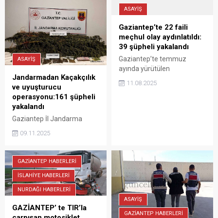
ASAYİŞ
Gaziantep’te 22 faili
meçhul olay aydınlatıldı:
39 şüpheli yakalandı
Gaziantep’te temmuz
ASAYİŞ
ayında yürütülen
Jandarmadan Kaçakçılık
çalışmalarda 22 faili meçhul
11.08.2025
ve uyuşturucu
olay aydınlatılarak, olaylara
operasyonu:161 şüpheli
karıştığı tespit edilen 39
yakalandı
şüpheli yakalandı.
Gaziantep İl Jandarma
Komutanlığınca, Kaçakçılık
09.11.2025
Olayları ve Uyuşturucuyla
Mücadele kapsamında Ekim
ayı boyunca gerçekleştirilen
GAZİANTEP HABERLERİ
operasyonlarda 132 olaya
İSLAHİYE HABERLERİ
müdahale edilerek 161
şüpheli yakalandı.
NURDAĞI HABERLERİ
ASAYİŞ
GAZİANTEP’ te TIR’la
GAZİANTEP HABERLERİ
çarpışan motosiklet