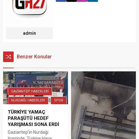
admin
Benzer Konular
GAZİANTEP HABERLERİ
NURDAĞI HABERLERİ
SPOR
TÜRKİYE YAMAÇ
PARAŞÜTÜ HEDEF
YARIŞMASI SONA ERDİ
Gaziantep’in Nurdağı
ilçesinde Türkiye Hava