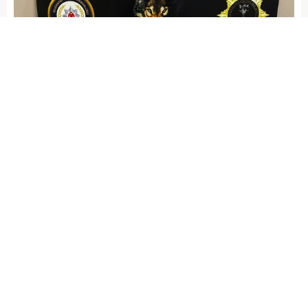
admin
ASAYİŞ
İSLAHİYE HABERLERİ
Yayınlama: 21.05.2026
A
A
+
-
Gaziantep’in İslahiye İlçesinde, polis ekipleri tarafından