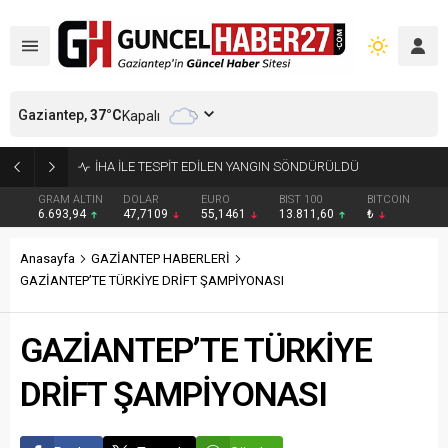
Gaziantep,
37
°C
Kapalı
GAZİANTEP’TE YENİ PARTİ’NİN KADROSU BELLİ OLDU
GRAM ALTIN
DOLAR
EURO
BIST 100
BITCOIN
6.693,94
47,7109
55,1461
13.811,60
₺
Anasayfa
GAZİANTEP HABERLERİ
GAZİANTEP’TE TÜRKİYE DRİFT ŞAMPİYONASI
GAZİANTEP’TE TÜRKİYE
DRİFT ŞAMPİYONASI