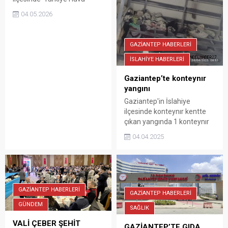
Sporları Fedarasyonu
04.05.2026
tarafından düzenlenen
Türkiye Yamaç Paraşütü
Hedef Yarışması
GAZİANTEP HABERLERİ
tamamlandı. Gaziantep
Büyükşehir Belediyesi ve
İSLAHİYE HABERLERİ
Gaziantep Valiliği desteğiyle
Gaziantep’te konteynır
Gaziantep’in Nurdağı
yangını
İlçesi’nin bin 60 rakımlı
Sakcagözü Mahallesi’nde
Gaziantep'in İslahiye
düzenlenen Türkiye Yamaç
ilçesinde konteynır kentte
Paraşütü Hedef Yarışması
çıkan yangında 1 konteynır
Gaziantep 2026
yandı. Yanan konteynırda
04.04.2025
gerçekleştirildi. Toros,
oturan afetzede aile başka
Erzincan, İnönü ve Elazığ
konteynıra yerleştirildi.
havacılık kulüpleri olmak
üzere milli takım...
GAZİANTEP HABERLERİ
GAZİANTEP HABERLERİ
GÜNDEM
SAĞLIK
VALİ ÇEBER ŞEHİT
GAZİANTEP’TE GIDA