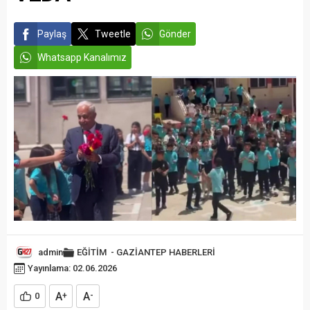
Paylaş
Tweetle
Gönder
Whatsapp Kanalımız
admin
EĞİTİM
-
GAZİANTEP HABERLERİ
Yayınlama: 02.06.2026
A
A
0
+
-