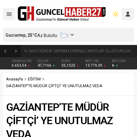
Gaziantep,
25
°C
Az Bulutlu
4.5 BÜYÜKLÜĞÜNDEKİ DEPREM GÜVENLİK KAMERASINDA
GRAM ALTIN
DOLAR
EURO
BIST 100
BITCOIN
6.653,54
47,7166
55,1520
13.779,39
₺
Anasayfa
EĞİTİM
GAZİANTEP’TE MÜDÜR ÇİFTÇİ’ YE UNUTULMAZ VEDA
GAZİANTEP’TE MÜDÜR
ÇİFTÇİ’ YE UNUTULMAZ
VEDA