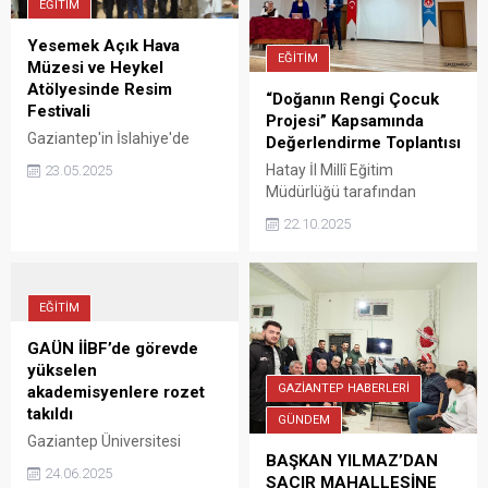
EĞİTİM
Yesemek Açık Hava
EĞİTİM
Müzesi ve Heykel
Atölyesinde Resim
“Doğanın Rengi Çocuk
Festivali
Projesi” Kapsamında
Gaziantep'in İslahiye'de
Değerlendirme Toplantısı
UNESCO Dünya Mirası geçici
Hatay İl Millî Eğitim
23.05.2025
listesinde yer alan Yesemek
Müdürlüğü tarafından
Açık Hava Müzesi ve Heykel
yürütülen “Doğanın Rengi
22.10.2025
Atölyesinde “ Yesemek
Çocuk Projesi” kapsamında,
birinci resim festivali”
Hassa Anadolu İmam Hatip
düzenlendi.
Lisesi Konferans Salonu’nda
bilgilendirme ve
EĞİTİM
değerlendirme toplantısı
gerçekleştirildi.
GAÜN İİBF’de görevde
yükselen
GAZİANTEP HABERLERİ
akademisyenlere rozet
takıldı
GÜNDEM
Gaziantep Üniversitesi
BAŞKAN YILMAZ’DAN
(GAÜN) İktisadi ve İdari
24.06.2025
SACIR MAHALLESİNE
Bilimler Fakültesi’nde