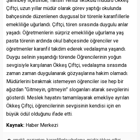
Şahinbey ilçesinde, Tahsin Yentur İlkokulu müdürü Ökkeş
Çiftçi, uzun yıllar müdür olarak görev yaptığı okulunda
bahçesinde düzenlenen duygusal bir törenle karanfillerle
emekliliğe uğurlandı. Çiftçi, tören sırasında duygulu anlar
yaşadı. Öğretmenlerin sürpriz emekliliğe uğurlama yaş
pasta törenin ardında okul bahçesinde öğrenciler ve
öğretmenler karanfil takdim ederek vedalaşma yaşandı.
Duygu selinin yaşandığı törende Öğrencilerinin yoğun
sevgisiyle karşılanan Ökkeş Çiftçi, vedalaşma sırasında
zaman zaman duygulanarak gözyaşlarına hakim olamadı.
Müdürlerini bırakmak istemeyen öğrenciler ise hep bir
ağızdan “Gitmeyin, gitmeyin” sloganları atarak sevgilerini
gösterdi. Meslek hayatını tamamlayarak emekliye ayrılan
Ökkeş Çiftçi, öğrencilerinin sevgisinin kendisi için en
büyük ödül olduğunu ifade etti.
Kaynak:
Haber Merkezi
emekli
,
gaziantep
,
karanfillerle uğurlama
,
müdür ökkeş çiftçi
,