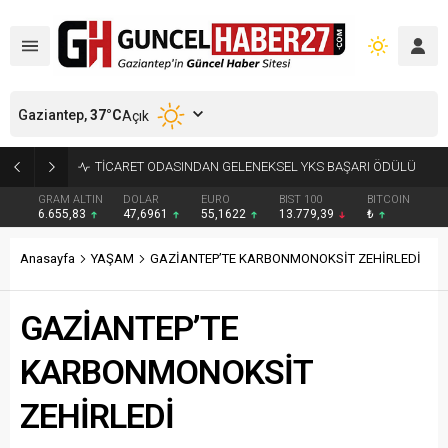
Gaziantep,
37
°C
Açık
GRAM ALTIN
DOLAR
EURO
BIST 100
BITCOIN
6.655,83
47,6961
55,1622
13.779,39
₺
Anasayfa
YAŞAM
GAZİANTEP’TE KARBONMONOKSİT ZEHİRLEDİ
GAZİANTEP’TE
KARBONMONOKSİT
ZEHİRLEDİ