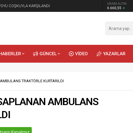
GRAM ALTIN
NVOYU COŞKUYLA KARŞILANDI
6.660,55
HABERLER
GÜNCEL
VİDEO
YAZARLAR
 AMBULANS TRAKTÖRLE KURTARILDI
 SAPLANAN AMBULANS
DI
sapp Kanalımız