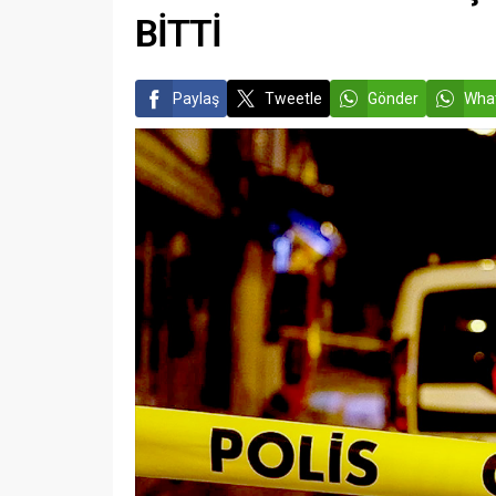
BİTTİ
Paylaş
Tweetle
Gönder
What