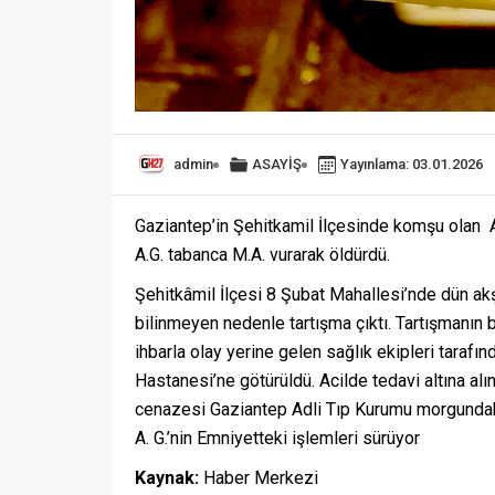
admin
ASAYİŞ
Yayınlama: 03.01.2026
Gaziantep’in Şehitkamil İlçesinde komşu olan A
A.G. tabanca M.A. vurarak öldürdü.
Şehitkâmil İlçesi 8 Şubat Mahallesi’nde dün ak
bilinmeyen nedenle tartışma çıktı. Tartışmanın b
ihbarla olay yerine gelen sağlık ekipleri taraf
Hastanesi’ne götürüldü. Acilde tedavi altına al
cenazesi Gaziantep Adli Tıp Kurumu morgundaki i
A. G.’nin Emniyetteki işlemleri sürüyor
Kaynak:
Haber Merkezi