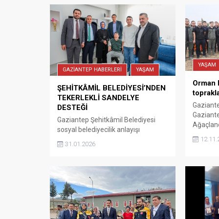
YAŞAM
GAZİANTEP HABERLERİ
YAŞAM
Orman h
ŞEHİTKÂMİL BELEDİYESİ’NDEN
toprakl
TEKERLEKLİ SANDELYE
Gaziantep
DESTEĞİ
Gaziante
Gaziantep Şehitkâmil Belediyesi
Ağaçlan
sosyal belediyecilik anlayışı
katkı sağ
doğrultusunda ihtiyaç sahibi
12.11.
31.01.2026
güçlendi
vatandaşların yaşamını
kampüs 
kolaylaştırmak amacıyla İhtiyaç
İslahiye
sahibi vatandaşlara tekerlekli
toprakla
sandalye desteği veriyor. Tekerlekli
Sandelye Teslimi yapan Başkan
Yılmaz, “Engel tanımıyor, hayatı
kolaylaştıran çözümler üretmeye
devam ediyoruz” dedi. Şehitkamil