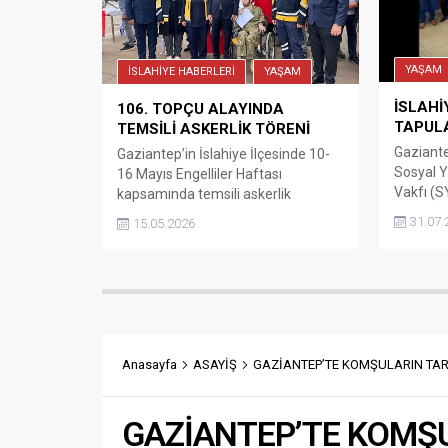
Belediye Başkanı Umut Yılmaz, AK
Parti Şehitkamil İlçe Başkanı İsmail
Güler ve Belediye Meclis...
YAŞAM
İSLAHİYE HABERLERİ
YAŞAM
İSLAHİ
106. TOPÇU ALAYINDA
TAPULA
TEMSİLİ ASKERLİK TÖRENİ
Gaziantep
Gaziantep’in İslahiye İlçesinde 10-
Sosyal 
16 Mayıs Engelliler Haftası
Vakfı (SY
kapsamında temsili askerlik
hayata g
eğitimine alınan özel gereksinimli
31.07.
15.05.2026
projesin
bireyler, askerlik yemini ederek
11 hak s
terhis oldu. İslahiye 106’ncı Topçu
düzenlen
Alay Komutanlığı Şehit Üsteğmen
İslahiy
Alpay Başaran Kışlası’nda Engelliler
ile Sosy
Haftası kapsamında düzenlenen
Dayanış
törene; İslahiye Kaymakamı
Faruk Uya
Mehmet Soylu, Garnizon Komutanı
Anasayfa
ASAYİŞ
GAZİANTEP’TE KOMŞULARIN TART
yıllık öd
Albay Mehmet Özsoy, İslahiye
tamamla
Ticaret Odası Başkanı Selahattin
Türkmen,...
GAZİANTEP’TE KOMŞU