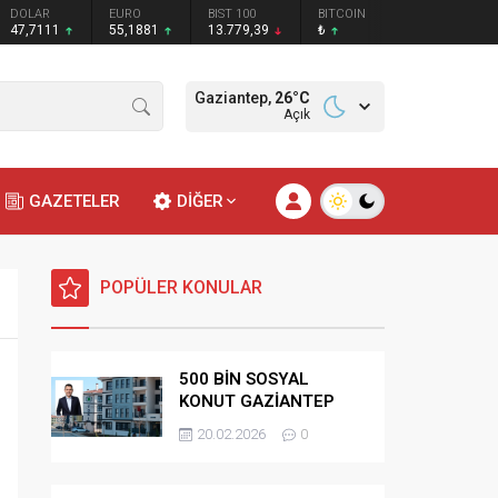
DOLAR
EURO
BIST 100
BITCOIN
47,7111
55,1881
13.779,39
₺
Gaziantep,
26
°C
Açık
GAZETELER
DİĞER
POPÜLER KONULAR
500 BİN SOSYAL
KONUT GAZİANTEP
HAK SAHİPLİĞİ
20.02.2026
0
BELİRLEME KURASI-
CANLI-