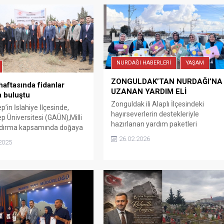
NURDAĞI HABERLERİ
YAŞAM
ZONGULDAK’TAN NURDAĞI’NA
aftasında fidanlar
UZANAN YARDIM ELİ
a buluştu
Zonguldak ili Alaplı İlçesindeki
’in İslahiye İlçesinde,
hayırseverlerin destekleriyle
p Üniversitesi (GAÜN),Milli
hazırlanan yardım paketleri
dırma kapsamında doğaya
Gaziantep’in Nurdağı İlçe
lamak, çevre bilincini
26.02.2026
2025
Müftülüğünce ihtiyaç sahiplerine
rmek ve daha yeşil bir
ulaştırıldı. Nurdağı İlçe Müftülüğü ve
oluşturmak amacıyla
Türkiye Diyanet Vakfı Nurdağı
 kampüsünde fidanlar
Şubesi tarafından, Zonguldak İli
 buluşturuldu.
Alaplı İlçesindeki hayırseverlerin
destekleriyle hazırlanan yardım
paketleri ihtiyaç sahibi ailelere
ulaştırıldı. Alaplı’dan gelen yardım