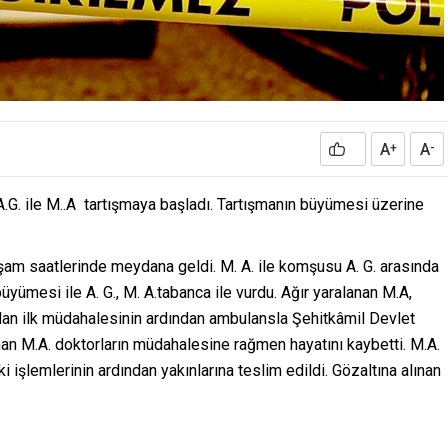
A
A
+
-
.G. ile M..A tartışmaya başladı. Tartışmanın büyümesi üzerine
şam saatlerinde meydana geldi. M. A. ile komşusu A. G. arasında
üyümesi ile A. G., M. A.tabanca ile vurdu. Ağır yaralanan M.A,
ından ilk müdahalesinin ardından ambulansla Şehitkâmil Devlet
ınan M.A. doktorların müdahalesine rağmen hayatını kaybetti. M.A.
şlemlerinin ardından yakınlarına teslim edildi. Gözaltına alınan