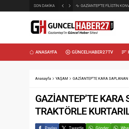
SON DAKİKA
GAZİANTEP’TE FİLİSTİN KO
ANASAYFA
GÜNCELHABER27TV
Anasayfa
YAŞAM
GAZİANTEP’TE KARA SAPLANAN
GAZİANTEP’TE KARA
TRAKTÖRLE KURTARIL
Paylaş
Tweetle
Gönder
What