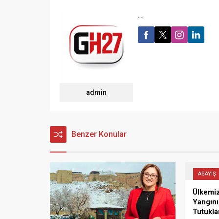
...
admin
Benzer Konular
ASAYİŞ
Ülkemi
Yangını
Tutukl