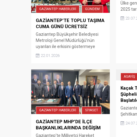
Ülke ge
2025 tar
GAZİANTEP HABERLERİ
GÜNDEM
yangını 
23.07.
GAZİANTEP’TE TOPLU TAŞIMA
İlgili J
CUMA GÜNÜ ÜCRETSİZ
ekipleri
23 şüphel
Gaziantep Büyükşehir Belediyesi
Gözaltın
Metroloji Genel Müdürlüğü’nün
tutuklanı
uyarıları ile erkisini göstermeye
şartıyla 
başlayan Kar yağışı ile 23 Ocak
22.01.2026
Cuma Günü Turuncu Otobüsler,
Tramvay ve GAZİRAY’ın ücretsiz
olacağını açıkladı. Gaziantep
Büyükşehir Belediyesi Metroloji
ASAYİŞ
Genel Müdürlüğü’nün uyarıları ile
Kaçak T
erkisini kar yağışı etkisini
Şüpheli
göstermeye başladı. Büyükşehir
Başlatıl
Belediye Başkanı Fatma Şahin,
ulaşımda aksama yaşanmaması ve
Gaziante
GAZİANTEP HABERLERİ
SİYASET
vatandaşların...
Şehitkam
kaçak t
GAZİANTEP MHP’DE İLÇE
24.07.
şüpheli 
BAŞKANLIKLARINDA DEĞİŞİM
Gaziantep’te Milliyetçi Hareket