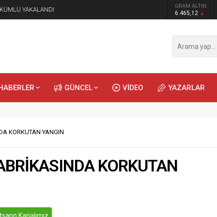
GRAM ALTIN
ÜKÜMLÜ YAKALANDI
6.465,12
HABERLER
GÜNCEL
VİDEO
YAZARLAR
NDA KORKUTAN YANGIN
FABRİKASINDA KORKUTAN
sapp Kanalımız