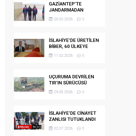
GAZİANTEP’TE
JANDARMADAN
GÖÇMEN
20.02.2026
0
KAÇAKÇILARINA
OPERASYON
İSLAHİYE’DE ÜRETİLEN
BİBER, 60 ÜLKEYE
İHRAÇ EDİLİYOR
11.02.2026
0
UÇURUMA DEVRİLEN
TIR’IN SÜRÜCÜSÜ
HAYATINI KAYBETTİ
29.03.2026
0
İSLAHİYE’DE CİNAYET
ZANLISI TUTUKLANDI
02.07.2026
0