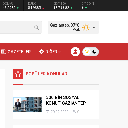
DOLAR
EURO
BIST 100
BITCOIN
47,5935
54,9385
13.798,82
₺
Gaziantep,
37
°C
Açık
GAZETELER
DİĞER
POPÜLER KONULAR
500 BİN SOSYAL
KONUT GAZİANTEP
HAK SAHİPLİĞİ
20.02.2026
0
BELİRLEME KURASI-
CANLI-