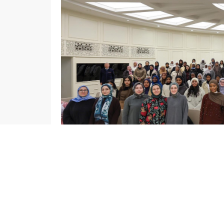
admin
EĞİTİM
GAZİANTEP HABERLERİ