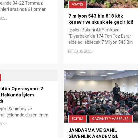
nelinde 04-22 Temmuz
ASAYİŞ
ihleri arasında 61 orman
meydana geldi. Yangınlarla
7 milyon 543 bin 818 kök
2025
andarma Genel Komutanlığı
kenevir ve skunk ele geçirildi!
nce yürütülen çalışmalarda
İçişleri Bakanı Ali Yerlikaya:
i gözaltına alındı.
“Diyarbakır’da 174 Ton Toz Esrar
a alınanlardan 4’ü
elde edilebilecek 7 Milyon 543 Bin
rken, 19 kişi adli kontrol
818 Kök Kenevir ve Skunk ele
20.05.2025
serbest bırakıldı.
geçirdik”
ütün Operasyonu: 2
 Hakkında İşlem
dı
p’in Şahinbey ve
il ilçelerinde düzenlenen
EĞİTİM
GAZİANTEP HABERLERİ
ütün operasyonunda 2
2025
yakalandı.
JANDARMA VE SAHİL
GÜVENLİK AKADEMİSİ,