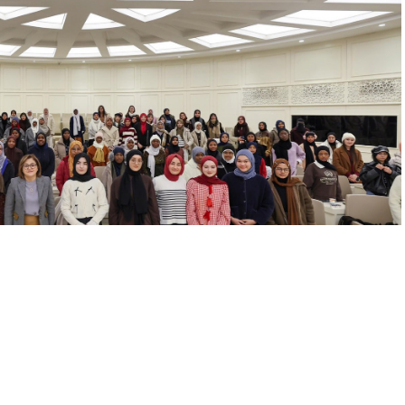
A
A
Yayınlama: 19.01.2026
+
-