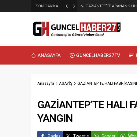
SON DAKİKA
GAZİANTEP’TE ARANAN 2 H
ANASAYFA
GÜNCELHABER27TV
Anasayfa
ASAYİŞ
GAZİANTEP’TE HALI FABRİKASI
GAZİANTEP’TE HALI 
YANGIN
Paylaş
Tweetle
Gönder
What