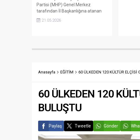
Partisi (MHP) Genel Merkez
tarafından İl Başkanlığına atanan
Mehmet Sait Kılıç’ın ardından 9 İlçe
21.05.2026
MHP Başkanlıklarına yeni atamalar
gerçekleştirildi. Gaziantep MHP İl
Başkanlık görevine kısa süre önce
atanan Mehmet Sait Kılıç’ın
Başkanlığında Merkez ilçeler ile
birlikte 9 ilçede MHP ilçe
Başkanlıklarında yaşanan değişim
ile yeni Başkanlar atandı....
Anasayfa
EĞİTİM
60 ÜLKEDEN 120 KÜLTÜR ELÇİSİ
60 ÜLKEDEN 120 KÜLT
BULUŞTU
Paylaş
Tweetle
Gönder
What