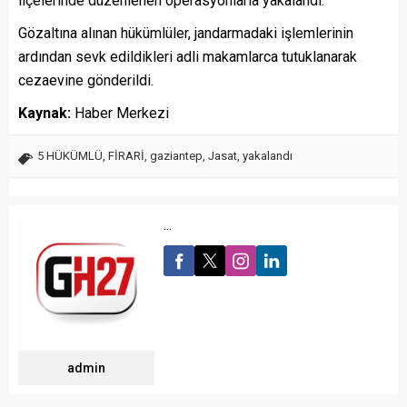
ilçelerinde düzenlenen operasyonlarla yakalandı.
Gözaltına alınan hükümlüler, jandarmadaki işlemlerinin
ardından sevk edildikleri adli makamlarca tutuklanarak
cezaevine gönderildi.
Kaynak:
Haber Merkezi
5 HÜKÜMLÜ
,
FİRARİ
,
gaziantep
,
Jasat
,
yakalandı
...
admin