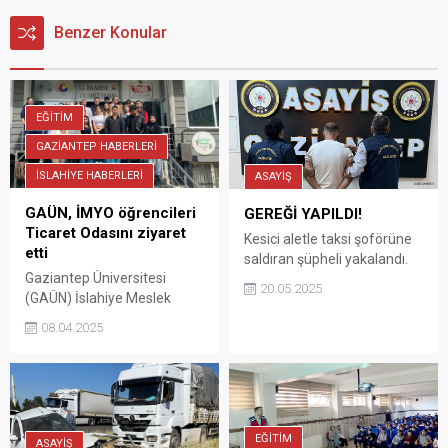
Benzer Konular
EĞİTİM
GAZİANTEP HABERLERİ
İSLAHİYE HABERLERİ
ASAYİŞ
GAÜN, İMYO öğrencileri
GEREĞİ YAPILDI!
Ticaret Odasını ziyaret
Kesici aletle taksi şoförüne
etti
saldıran şüpheli yakalandı.
Gaziantep Üniversitesi
20.05.2025
(GAÜN) İslahiye Meslek
Yüksekokulu (İMYO)
08.04.2025
Yönetim ve Organizasyon
Bölümü, Lojistik Programı
öğrencileri İslahiye Ticaret
Odasını ziyaret etti.
EĞİTİM
ASAYİŞ