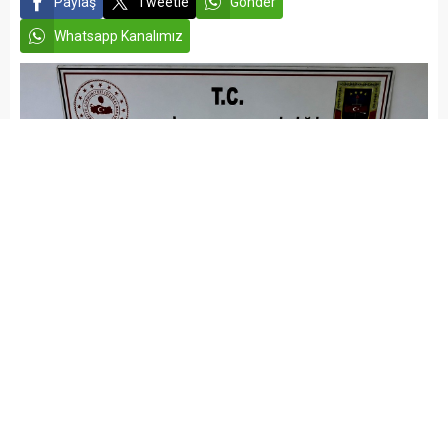
Paylaş
Tweetle
Gönder
Whatsapp Kanalımız
admin
ASAYİŞ
GAZİANTEP HABERLERİ
Yayınlama: 21.06.2026
Düzenleme: 22.06.2026 10:52
A
A
+
-