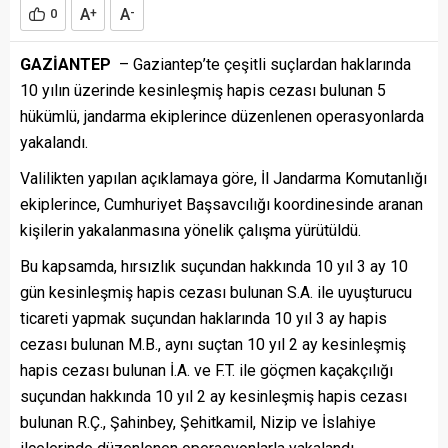
A
A
0
+
-
GAZİANTEP
– Gaziantep’te çeşitli suçlardan haklarında
10 yılın üzerinde kesinleşmiş hapis cezası bulunan 5
hükümlü, jandarma ekiplerince düzenlenen operasyonlarda
yakalandı.
Valilikten yapılan açıklamaya göre, İl Jandarma Komutanlığı
ekiplerince, Cumhuriyet Başsavcılığı koordinesinde aranan
kişilerin yakalanmasına yönelik çalışma yürütüldü.
Bu kapsamda, hırsızlık suçundan hakkında 10 yıl 3 ay 10
gün kesinleşmiş hapis cezası bulunan S.A. ile uyuşturucu
ticareti yapmak suçundan haklarında 10 yıl 3 ay hapis
cezası bulunan M.B., aynı suçtan 10 yıl 2 ay kesinleşmiş
hapis cezası bulunan İ.A. ve F.T. ile göçmen kaçakçılığı
suçundan hakkında 10 yıl 2 ay kesinleşmiş hapis cezası
bulunan R.Ç., Şahinbey, Şehitkamil, Nizip ve İslahiye