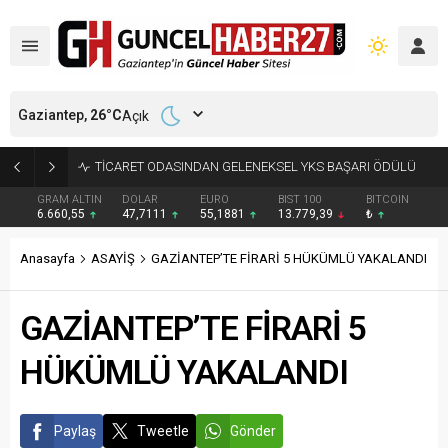
Gaziantep,
26
°C
Açık
GAZİANTEP’TE FİLİSTİN KONVOYU COŞKUYLA KARŞILANDI
GRAM ALTIN
DOLAR
EURO
BIST 100
BITCOIN
6.660,55
47,7111
55,1881
13.779,39
₺
Anasayfa
ASAYİŞ
GAZİANTEP’TE FİRARİ 5 HÜKÜMLÜ YAKALANDI
GAZİANTEP’TE FİRARİ 5
HÜKÜMLÜ YAKALANDI
Paylaş
Tweetle
Gönder