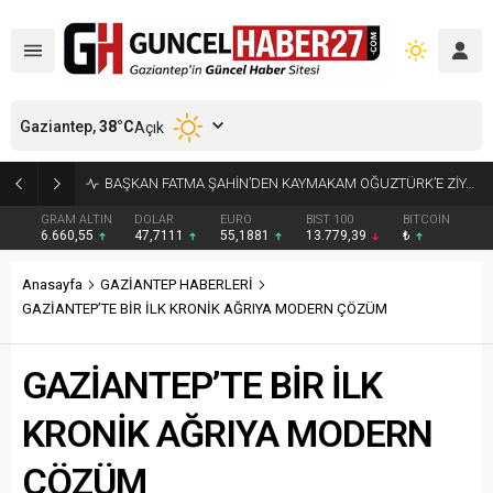
Gaziantep,
38
°C
Açık
KÜÇÜK AK BALIKÇILLAR AĞAÇLARI BEYAZA BÜRÜDÜ
GRAM ALTIN
DOLAR
EURO
BIST 100
BITCOIN
6.660,55
47,7111
55,1881
13.779,39
₺
Anasayfa
GAZİANTEP HABERLERİ
GAZİANTEP’TE BİR İLK KRONİK AĞRIYA MODERN ÇÖZÜM
GAZİANTEP’TE BİR İLK
KRONİK AĞRIYA MODERN
ÇÖZÜM