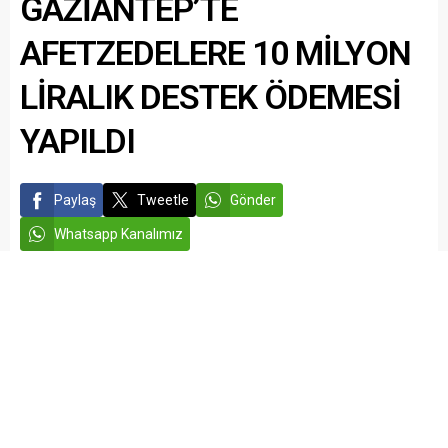
GAZİANTEP’TE
Komutanlığı ekiplerince,
Cumhuriyet Başsavcılığı
AFETZEDELERE 10 MİLYON
koordinesinde yürütülen...
LİRALIK DESTEK ÖDEMESİ
YAPILDI
Paylaş
Tweetle
Gönder
Whatsapp Kanalımız
admin
GÜNDEM
GAZİANTEP HABERLERİ
Yayınlama: 12.05.2026
Düzenleme: 12.05.2026 23:11
A
A
+
-