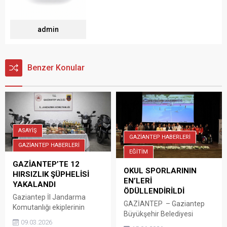
admin
Benzer Konular
ASAYİŞ
GAZİANTEP HABERLERİ
GAZİANTEP HABERLERİ
EĞİTİM
GAZİANTEP’TE 12
OKUL SPORLARININ
HIRSIZLIK ŞÜPHELİSİ
EN’LERİ
YAKALANDI
ÖDÜLLENDİRİLDİ
Gaziantep İl Jandarma
GAZİANTEP – Gaziantep
Komutanlığı ekiplerinin
Büyükşehir Belediyesi
düzenlediği operasyonda 12
09.03.2026
tarafından düzenlenen