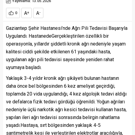
Yayınlama: 13.05.2026
A
A
0
+
-
Gaziantep Şehir Hastanesi’nde Ağrı Pili Tedavisi Başarıyla
Uygulandı. HastanedeGerçekleştirilen özellikli bir
operasyonla, yıllardır şiddetli kronik ağrı nedeniyle yaşam
kalitesi ciddi şekilde etkilenen 61 yaşındaki hasta,
uygulanan ağrı pili tedavisi sayesinde yeniden rahat
uyumaya başladı.
Yaklaşık 3-4 yıldır kronik ağrı şikâyeti bulunan hastanın
daha önce bel bölgesinden 6 kez ameliyat geçirdiği,
toplamda 20 vida uygulandığı, 4 kez algolojik tedavi aldığı
ve defalarca fizik tedavi gördüğü öğrenildi. Yoğun ağrıları
nedeniyle üçlü narkotik ağrı kesici tedavisi kullanan hasta,
yapılan ileri ağrı tedavisi sonrasında belirgin rahatlama
yaşadı.Hastaya, sırt bölgesinden yaklaşık 4-5
santimetrelik kesi ile yerleştirilen elektrotlar aracılığıyla,