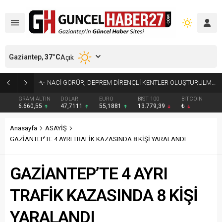
Gaziantep,
37
°C
Açık
4.5 BÜYÜKLÜĞÜNDEKİ DEPREM GÜVENLİK KAMERASINDA
GRAM ALTIN
DOLAR
EURO
BIST 100
BITCOIN
6.660,55
47,7111
55,1881
13.779,39
₺
Anasayfa
ASAYİŞ
GAZİANTEP’TE 4 AYRI TRAFİK KAZASINDA 8 KİŞİ YARALANDI
GAZİANTEP’TE 4 AYRI
TRAFİK KAZASINDA 8 KİŞİ
YARALANDI