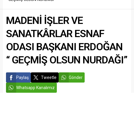
sırada yol kenarında bir
çanta buldu. Çantada
sahibine ait kimlik ya da
MADENİ İŞLER VE
iletişim bilgisi olabileceğini...
SANATKÂRLAR ESNAF
ODASI BAŞKANI ERDOĞAN
“ GEÇMİŞ OLSUN NURDAĞI”
Paylaş
Tweetle
Gönder
Whatsapp Kanalımız
admin
GÜNDEM
NURDAĞI HABERLERİ
Yayınlama: 25.01.2026
Düzenleme: 29.01.2026 21:34