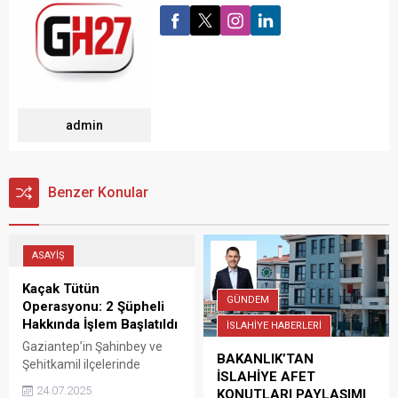
admin
Benzer Konular
ASAYİŞ
Kaçak Tütün
GÜNDEM
Operasyonu: 2 Şüpheli
Hakkında İşlem Başlatıldı
İSLAHİYE HABERLERİ
Gaziantep’in Şahinbey ve
BAKANLIK’TAN
Şehitkamil ilçelerinde
İSLAHİYE AFET
düzenlenen kaçak tütün
24.07.2025
KONUTLARI PAYLAŞIMI