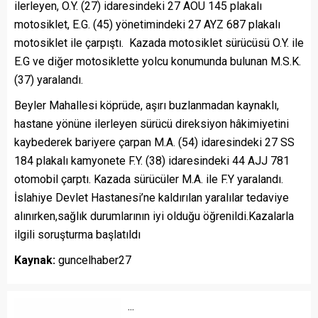
ilerleyen, O.Y. (27) idaresindeki 27 AOU 145 plakalı
motosiklet, E.G. (45) yönetimindeki 27 AYZ 687 plakalı
motosiklet ile çarpıştı. Kazada motosiklet sürücüsü O.Y. ile
E.G ve diğer motosiklette yolcu konumunda bulunan M.S.K.
(37) yaralandı.
Beyler Mahallesi köprüde, aşırı buzlanmadan kaynaklı,
hastane yönüne ilerleyen sürücü direksiyon hâkimiyetini
kaybederek bariyere çarpan M.A. (54) idaresindeki 27 SS
184 plakalı kamyonete F.Y. (38) idaresindeki 44 AJJ 781
otomobil çarptı. Kazada sürücüler M.A. ile F.Y yaralandı.
İslahiye Devlet Hastanesi’ne kaldırılan yaralılar tedaviye
alınırken,sağlık durumlarının iyi olduğu öğrenildi.Kazalarla
ilgili soruşturma başlatıldı
Kaynak:
guncelhaber27
...