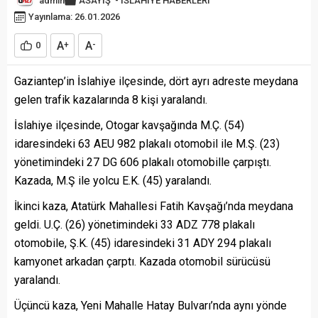
admin
ASAYİŞ
-
İSLAHİYE HABERLERİ
Yayınlama: 26.01.2026
A
A
0
+
-
Gaziantep’in İslahiye ilçesinde, dört ayrı adreste meydana
gelen trafik kazalarında 8 kişi yaralandı.
İslahiye ilçesinde, Otogar kavşağında M.Ç. (54)
idaresindeki 63 AEU 982 plakalı otomobil ile M.Ş. (23)
yönetimindeki 27 DG 606 plakalı otomobille çarpıştı.
Kazada, M.Ş ile yolcu E.K. (45) yaralandı.
İkinci kaza, Atatürk Mahallesi Fatih Kavşağı’nda meydana
geldi. U.Ç. (26) yönetimindeki 33 ADZ 778 plakalı
otomobile, Ş.K. (45) idaresindeki 31 ADY 294 plakalı
kamyonet arkadan çarptı. Kazada otomobil sürücüsü
yaralandı.
Üçüncü kaza, Yeni Mahalle Hatay Bulvarı’nda aynı yönde