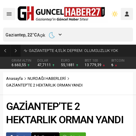
Gaziantep,
22
°C
Açık
17 YIL 6 AY KESİNLEŞMİŞ HAPİS CEZASI BULUNAN HÜKÜMLÜ YAKALANDI
GRAM ALTIN
DOLAR
EURO
BIST 100
BITCOIN
6.660,55
47,7111
55,1881
13.779,39
₺
Anasayfa
NURDAĞI HABERLERİ
GAZİANTEP’TE 2 HEKTARLIK ORMAN YANDI
GAZİANTEP’TE 2
HEKTARLIK ORMAN YANDI