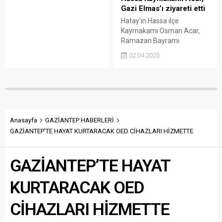
SÖZ Medya İmtiyaz Sahibi
Gazi Elmas’ı ziyareti etti
M. Hanifi Kılıç’ın ağabeyi
Hatay'ın Hassa ilçe
İbrahim Kılıç, yaşamını yitirdi.
Kaymakamı Osman Acar,
Uzun süredir Gaziantep
Ramazan Bayramı
Şehir Hastanesi’nde tedavi
dolaysısıyla Pençe-Kilit
gören 70 yaşındaki İbrahim
02.04.2025
Operasyonunda yaralanarak
Kılç, akşam saatlerinde
gazi olan Mesut Elmas’ı
hayata gözlerini
ziyaret ederek bayramını
yumdu.Kılıç’ın naaşı yarın
kutladı.
öğle namazına müteakip
Yeşilkent Mezarlığı’nda
kılınacak cenaze...
Anasayfa
GAZİANTEP HABERLERİ
GAZİANTEP’TE HAYAT KURTARACAK OED CİHAZLARI HİZMETTE
GAZİANTEP’TE HAYAT
KURTARACAK OED
CİHAZLARI HİZMETTE