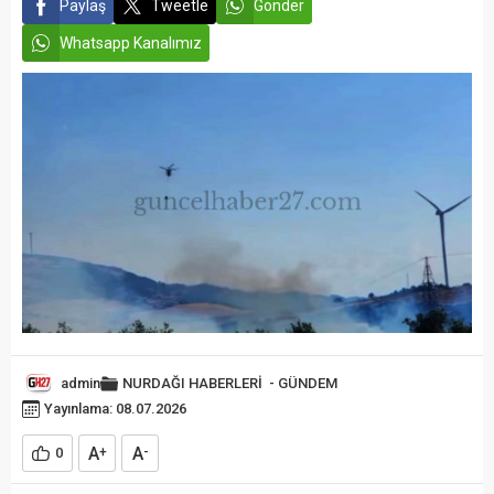
Paylaş
Tweetle
Gönder
Whatsapp Kanalımız
admin
NURDAĞI HABERLERİ
-
GÜNDEM
Yayınlama: 08.07.2026
A
A
0
+
-