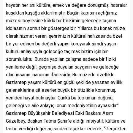
hayatın her anı kültüre, emek ve değere dönüşmüş, hatıralar
kuşaktan kuşağa aktarılmıştır. Bugün kapısını açtığımız
müzesi böylesine köklü bir birikimin geleceğe taşıma
iddiasının somut bir göstergesidir. Yıllarca bu konak müze
olarak hizmet veren, şehrimizin kültürel hafızasında özel
bir yer edinen bu değerli yapıyı koruyarak şimdi yaşam
kültürü anlayışıyla geleceğe taşımak bizim için bir
sorumluluktu. Burada yapılan çalışma sadece bir fiziki
yenileme değil, geçmişe duyulan saygının ve geleceğe
olan insanın inancının ifadesidir. Bu müzede özellikle
Gaziantep yaşam kültürü en güçlü şekilde yansıtan evlilik
geleneklerine ait eserler büyük bir titizlikle korunmuş,
yeniden hayat bulmuştur. Çünkü bu toplumun düğünü,
geleneği ve aile anlayışı onun medeniyetinin aynasıdır.”
Gaziantep Büyükşehir Belediyesi Eski Başkanı Asım
Güzelbey, Başkan Fatma Şahin’e aldığı inisiyatif, kültüre ve
tarihe verdiği değer açısından teşekkür ederek, “Gerçekten