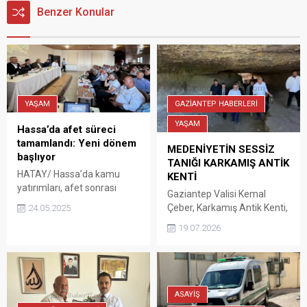
Benzer Konular
GAZİANTEP HABERLERİ
YAŞAM
YAŞAM
Hassa’da afet süreci
tamamlandı: Yeni dönem
MEDENİYETİN SESSİZ
başlıyor
TANIĞI KARKAMIŞ ANTİK
HATAY/ Hassa’da kamu
KENTİ
yatırımları, afet sonrası
Gaziantep Valisi Kemal
iyileştirme çalışmaları ve köy
Çeber, Karkamış Antik Kenti,
24.05.2025
afet konutlarının son
yaklaşık 8 bin yıllık
19.07.2026
durumu gündemiyle istişare
geçmişiyle Anadolu’nun en
toplantısı düzenlendi.
önemli arkeolojik
alanlarından biri olan yerde
yürütülen çalışmaları
yerinde inceledi Vali Kemal
ASAYİŞ
Çeber, Karkamış Belediye