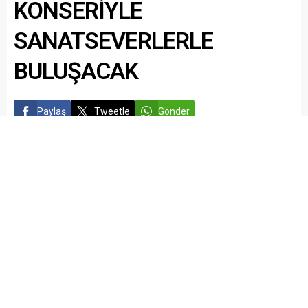
KONSERİYLE
SANATSEVERLERLE
BULUŞACAK
Paylaş
Tweetle
Gönder
Whatsapp Kanalımız
admin
GAZİANTEP HABERLERİ
YAŞAM
Yayınlama: 11.05.2026
Düzenleme: 11.05.2026 14:04
A
A
+
-
GAZİANTEP – Dönemin Gaziantep Valisi Abdülkadir Aksu
tarafından 40 yıl önce kurulan Gaziantep Valiliği İl Kültür ve