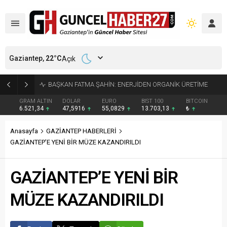
Gaziantep,
22
°C
Açık
BAŞKAN FATMA ŞAHİN: ENERJİDEN ORGANİK ÜRETİME
GRAM ALTIN
DOLAR
EURO
BIST 100
BITCOIN
6.521,34
47,5916
55,0829
13.703,13
₺
Anasayfa
GAZİANTEP HABERLERİ
GAZİANTEP’E YENİ BİR MÜZE KAZANDIRILDI
GAZİANTEP’E YENİ BİR
MÜZE KAZANDIRILDI