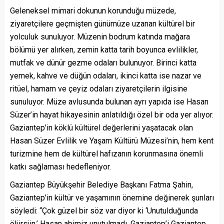
Geleneksel mimari dokunun korunduğu müzede,
ziyaretçilere geçmişten günümüze uzanan kültürel bir
yolculuk sunuluyor. Müzenin bodrum katında mağara
bölümü yer alırken, zemin katta tarih boyunca evlilikler,
mutfak ve dünür gezme odaları bulunuyor. Birinci katta
yemek, kahve ve düğün odaları, ikinci katta ise nazar ve
ritüel, hamam ve çeyiz odaları ziyaretçilerin ilgisine
sunuluyor. Müze avlusunda bulunan ayrı yapıda ise Hasan
Süzer’in hayat hikayesinin anlatıldığı özel bir oda yer alıyor.
Gaziantep’in köklü kültürel değerlerini yaşatacak olan
Hasan Süzer Evlilik ve Yaşam Kültürü Müzesi’nin, hem kent
turizmine hem de kültürel hafızanın korunmasına önemli
katkı sağlaması hedefleniyor.
Gaziantep Büyükşehir Belediye Başkanı Fatma Şahin,
Gaziantep’in kültür ve yaşamının önemine değinerek şunları
söyledi: “Çok güzel bir söz var diyor ki ‘Unutulduğunda
ölürsün.’ Hasan abimiz unutulmadı. Gaziantep’i Gaziantep