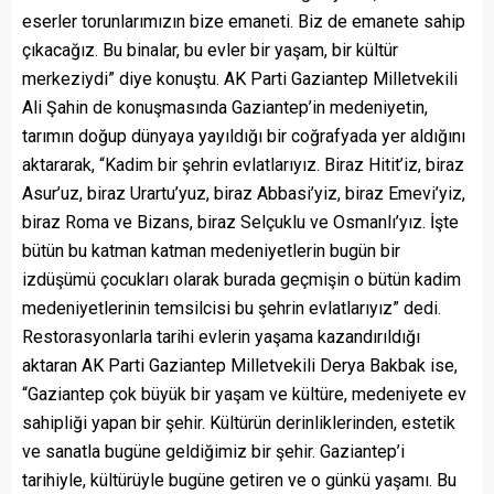
eserler torunlarımızın bize emaneti. Biz de emanete sahip
çıkacağız. Bu binalar, bu evler bir yaşam, bir kültür
merkeziydi” diye konuştu. AK Parti Gaziantep Milletvekili
Ali Şahin de konuşmasında Gaziantep’in medeniyetin,
tarımın doğup dünyaya yayıldığı bir coğrafyada yer aldığını
aktararak, “Kadim bir şehrin evlatlarıyız. Biraz Hitit’iz, biraz
Asur’uz, biraz Urartu’yuz, biraz Abbasi’yiz, biraz Emevi’yiz,
biraz Roma ve Bizans, biraz Selçuklu ve Osmanlı’yız. İşte
bütün bu katman katman medeniyetlerin bugün bir
izdüşümü çocukları olarak burada geçmişin o bütün kadim
medeniyetlerinin temsilcisi bu şehrin evlatlarıyız” dedi.
Restorasyonlarla tarihi evlerin yaşama kazandırıldığı
aktaran AK Parti Gaziantep Milletvekili Derya Bakbak ise,
“Gaziantep çok büyük bir yaşam ve kültüre, medeniyete ev
sahipliği yapan bir şehir. Kültürün derinliklerinden, estetik
ve sanatla bugüne geldiğimiz bir şehir. Gaziantep’i
tarihiyle, kültürüyle bugüne getiren ve o günkü yaşamı. Bu