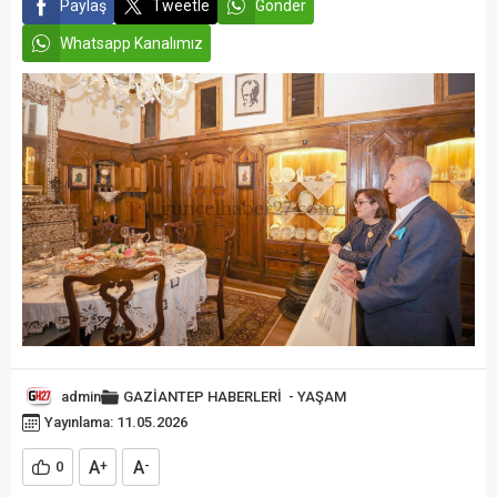
Paylaş
Tweetle
Gönder
Whatsapp Kanalımız
admin
GAZİANTEP HABERLERİ
-
YAŞAM
Yayınlama: 11.05.2026
A
A
0
+
-