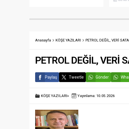
yaşıyord
gün sonr
Büyükşeh
Şahin, 
Şubat 20
büyük acı
yaşadığın
Anasayfa
KÖŞE YAZILARI
PETROL DEĞİL, VERİ SA
medya h
paylaşımı
PETROL DEĞİL, VERİ
Paylaş
Tweetle
Gönder
What
KÖŞE YAZILARI
Yayınlama: 10.05.2026