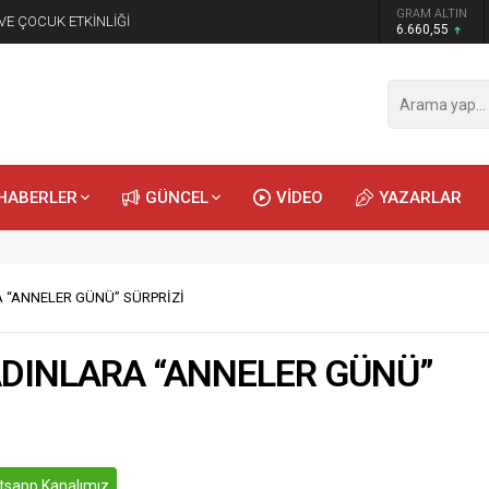
GRAM ALTIN
 VE ÇOCUK ETKİNLİĞİ
6.660,55
HABERLER
GÜNCEL
VİDEO
YAZARLAR
 “ANNELER GÜNÜ” SÜRPRİZİ
DINLARA “ANNELER GÜNÜ”
sapp Kanalımız