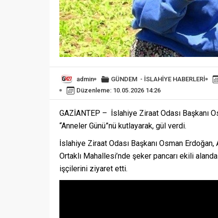
admin
GÜNDEM
-
İSLAHİYE HABERLERİ
Düzenleme: 10.05.2026 14:26
GAZİANTEP – İslahiye Ziraat Odası Başkanı Osm
“Anneler Günü”nü kutlayarak, gül verdi.
İslahiye Ziraat Odası Başkanı Osman Erdoğan, A
Ortaklı Mahallesi’nde şeker pancarı ekili alan
işçilerini ziyaret etti.