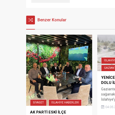
Benzer Konular
İSLAHİY
GAZİAN
YENİCE
DOLU İ
Gaziante
sağanak v
İslahiye’
SİYASET
İSLAHİYE HABERLERİ
Mahallesi
04.05.
Gaziante
AK PARTİ ESKİ İLÇE
aniden b