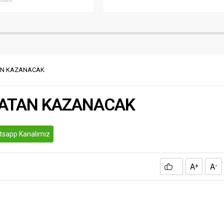
ukki Gaziantep Kalesini 45
kurumların yöneticilerinin katılımıyla
a görebilmiştim dedi
tanıtım toplantısı gerçekleştirildi.
ir Belediye Başkanı Fatma
Aktif iş gücü hizmetleri
Kahramanmaraş merkezli 6
kapsamında, kamu kurum ve
23 tarihli depremlerinin
kuruluşlarıyla iş birliği içinde bilgi,
larını İslahiye ve Nurdağı
beceri, çalışma alışkanlığı ve disiplin
ı belirtti. Şahin, Sosyal
kazandırmayı amaçlayan İşgücü
TAN KAZANACAK
asabında yaptığı duygusal
Uyum Programı’nın yerel
nda; İslahiye’de,...
uygulamasında...
 SATAN KAZANACAK
sapp Kanalımız
A
A
+
-