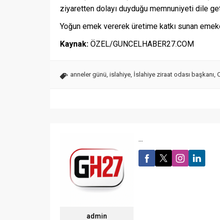
ziyaretten dolayı duyduğu memnuniyeti dile geti
Yoğun emek vererek üretime katkı sunan emekçi k
Kaynak:
ÖZEL/GUNCELHABER27.COM
anneler günü
,
islahiye
,
İslahiye ziraat odası başkanı
,
...
admin