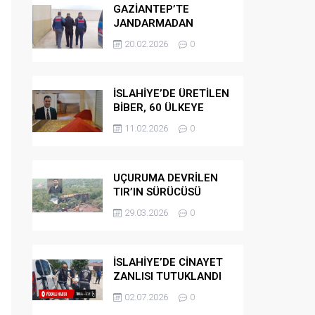
GAZİANTEP’TE
JANDARMADAN
GÖÇMEN
20.02.2026
0
KAÇAKÇILARINA
OPERASYON
İSLAHİYE’DE ÜRETİLEN
BİBER, 60 ÜLKEYE
İHRAÇ EDİLİYOR
11.02.2026
0
UÇURUMA DEVRİLEN
TIR’IN SÜRÜCÜSÜ
HAYATINI KAYBETTİ
29.03.2026
0
İSLAHİYE’DE CİNAYET
ZANLISI TUTUKLANDI
02.07.2026
0