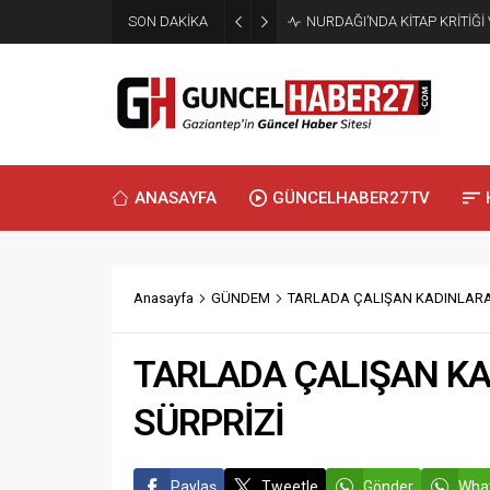
SON DAKİKA
NURDAĞI’NDA KİTAP KRİTİĞİ
ANASAYFA
GÜNCELHABER27TV
Anasayfa
GÜNDEM
TARLADA ÇALIŞAN KADINLARA
TARLADA ÇALIŞAN KA
SÜRPRİZİ
Paylaş
Tweetle
Gönder
What