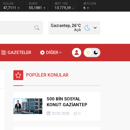
DOLAR
EURO
BIST 100
BITCOIN
47,7111
55,1881
13.779,39
₺
Gaziantep,
26
°C
Açık
GAZETELER
DİĞER
POPÜLER KONULAR
500 BİN SOSYAL
KONUT GAZİANTEP
HAK SAHİPLİĞİ
20.02.2026
0
BELİRLEME KURASI-
CANLI-