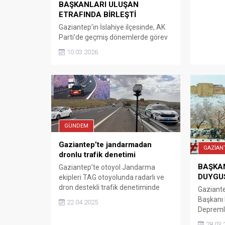
BAŞKANLARI ULUŞAN
verilen 
ETRAFINDA BİRLEŞTİ
rüzgâr İ
Gaziantep’in İslahiye ilçesinde, AK
zor anla
Parti’de geçmiş dönemlerde görev
öğrenildi
yapan ilçe başkanları mevcut İlçe
Mahalles
10.03.2026
Başkanı Reşit Uluşan etrafında bir
aniden y
araya gelerek birlik ve beraberlik
mesajı verdi. İş insanı ve eski AK
Parti İlçe Başkanı Şaban Doğan’ın
ofisinde gerçekleştirilen buluşmaya,
önceki dönem ilçe başkanları Ali
Korkmaz, İbrahim Erdoğan ve
GÜNDEM
Mehmet Arslan ile...
Gaziantep’te jandarmadan
GAZİAN
dronlu trafik denetimi
BAŞKA
Gaziantep’te otoyol Jandarma
DUYGU
ekipleri TAG otoyolunda radarlı ve
dron destekli trafik denetiminde
Gaziante
kurallara uymayan 63 araca ceza
Başkanı 
22.04.2025
kesildi.
Depremle
Nurdağı’
28.03.