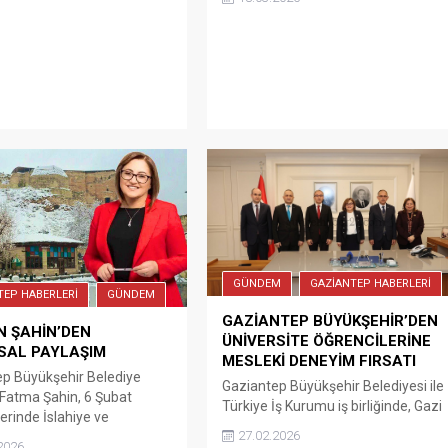
Gaziantep’te, 18 Mart Çanakkale
sağanak yağış, dolu ve
Deniz Zaferi ve Şehitleri Anma
l merkezinde vatandaşlar
Günü nedeniyle düzenlenen
r yaşaken 23 kişi yaralandığı
programa: Gaziantep Valisi Kemal
. İslahiye’nin Yeniceli
Çeber, Büyükşehir Belediye
i’nde ‘Süper Hücre’ ile
Başkanvekili Halil Uğur, Şehitkâmil
ağan dolu...
Belediye Başkanı Umut Yılmaz,
Şahinbey Belediye Başkanı Mehmet
Tahmazoğlu, İl Emniyet Müdürü...
GÜNDEM
GAZİANTEP HABERLERİ
TEP HABERLERİ
GÜNDEM
GAZİANTEP BÜYÜKŞEHİR’DEN
N ŞAHİN’DEN
ÜNİVERSİTE ÖĞRENCİLERİNE
SAL PAYLAŞIM
MESLEKİ DENEYİM FIRSATI
p Büyükşehir Belediye
Gaziantep Büyükşehir Belediyesi ile
Fatma Şahin, 6 Şubat
Türkiye İş Kurumu iş birliğinde, Gazi
rinde İslahiye ve
şehirde hayata geçirilecek İşgücü
27.02.2026
nda öyle büyük acılar
Uyum Programı için tüm paydaş
2026