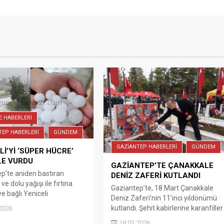
E HABERLERİ
TEP HABERLERİ
GÜNDEM
GAZİANTEP HABERLERİ
GÜNDEM
Lİ’Yİ ‘SÜPER HÜCRE’
LE VURDU
GAZİANTEP’TE ÇANAKKALE
p’te aniden bastıran
DENİZ ZAFERİ KUTLANDI
e dolu yağışı ile fırtına
Gaziantep’te, 18 Mart Çanakkale
ye bağlı Yeniceli
Deniz Zaferi’nin 11’inci yıldönümü
’nde de etkili oldu.
kutlandı. Şehit kabirlerine karanfiller
2026
p’te dün öğleden sonra
bırakılarak dualar edildi.
18.03.2026
astıran ‘Süper Hücre’ adı