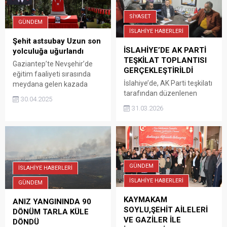
SİYASET
GÜNDEM
İSLAHİYE HABERLERİ
Şehit astsubay Uzun son
İSLAHİYE’DE AK PARTİ
yolculuğa uğurlandı
TEŞKİLAT TOPLANTISI
Gaziantep’te Nevşehir’de
GERÇEKLEŞTİRİLDİ
eğitim faaliyeti sırasında
İslahiye’de, AK Parti teşkilatı
meydana gelen kazada
tarafından düzenlenen
şehit olan Jandarma
30.04.2025
olağan toplantı
Astsubay Kıdemli Başçavuş
31.03.2026
gerçekleştirildi. Toplantıya,
Hüseyin Uzun'un (48)
İslahiye Belediye Başkanı
cenazesi, memleketinde
Kemal Vural, AK Parti
toprağa verildi.
Gaziantep İl Başkanı Fatih
Muhaddis Fedaioğlu, AK
Parti İslahiye İlçe Başkanı
GÜNDEM
İSLAHİYE HABERLERİ
Reşit Uluşan ile yönetim
İSLAHİYE HABERLERİ
GÜNDEM
kurulu üyeleri katıldı.
Toplantıda, ilçenin ihtiyaçları,
KAYMAKAM
ANIZ YANGININDA 90
devam eden çalışmalar ve
SOYLU,ŞEHİT AİLELERİ
DÖNÜM TARLA KÜLE
önümüzdeki döneme ilişkin
VE GAZİLER İLE
DÖNDÜ
projeler ele alındı.