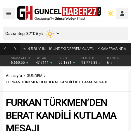
Gaziantep,
37
°C
Açık
GAZİANTEP’TE 4,5’LİK DEPREM: OLUMSUZLUK YOK
GRAM ALTIN
DOLAR
EURO
BIST 100
BITCOIN
6.660,55
47,7111
55,1881
13.779,39
₺
Anasayfa
GÜNDEM
FURKAN TÜRKMEN’DEN BERAT KANDİLİ KUTLAMA MESAJI
FURKAN TÜRKMEN’DEN
BERAT KANDİLİ KUTLAMA
MESAJI