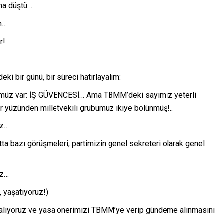
ına düştü…
ün…
r!
eki bir günü, bir süreci hatırlayalım:
zümüz var: İŞ GÜVENCESİ… Ama TBMM’deki sayımız yeterli
r yüzünden milletvekili grubumuz ikiye bölünmüş!..
uz…
tta bazı görüşmeleri, partimizin genel sekreteri olarak genel
uz…
, yaşatıyoruz!)
 alıyoruz ve yasa önerimizi TBMM’ye verip gündeme alınmasını