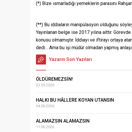
(*) Bize ısmarladığı yemeklerin parasını Rahşa
(**) Bu iddiaların manipülasyon olduğunu söyle
Yayınlanan belge ise 2017 yılına aittir. Görevd
konusu olmamıştır. İddiayı ve iftirayı ortaya ata
dedi… Ama bu işi müdür olmadan yapmış anlaşı
Yazarın Son Yazıları
ÖLDÜREMEZSİN!
23.05.2026
HALKI BU HÂLLERE KOYAN UTANSIN
04.06.2026
ALAMAZSIN ALAMAZSIN
11.06.2026