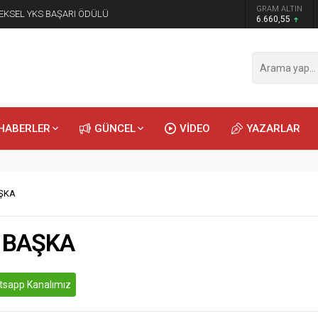
GRAM ALTIN
EKSEL YKS BAŞARI ÖDÜLÜ
6.660,55
HABERLER
GÜNCEL
VİDEO
YAZARLAR
AŞKA
İ BAŞKA
sapp Kanalımız