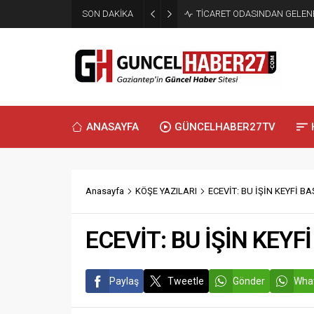
SON DAKİKA
TİCARET ODASINDAN GELEN
ANASAYFA
GÜNCELHABER27TV
Anasayfa
KÖŞE YAZILARI
ECEVİT: BU İŞİN KEYFİ B
ECEVİT: BU İŞİN KEYF
Paylaş
Tweetle
Gönder
What