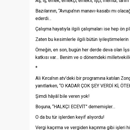
Aş, iş, emek, emekçi, emekli, işçi, memur, tarım v
Bazılarının, “Avrupa’nın manavı-kasabı mı olacağ
ederdi…
Çalışma hayatıyla ilgili çalışmaları ise hep ön 
Zaten bu kesimlerle ilgili bütün iyileştirmelerin 
Örneğin, en son, bugün her derde deva olan İşsiz
katkısı var… Benim ve o dönemdeki milletvekille
*
Ali Kırca’nın atv’deki bir programına katılan Z
yanıtlarken, “O KADAR ÇOK ŞEY VERDİ Kİ, ÖT
Şimdi hâyâl bile veren yok!
Boşuna, “HALKÇI ECEVİT” dememişler…
O da bu tür işlerden keyif alıyordu!
Vergi kaçırma ve vergiden kaçınma gibi işleri h