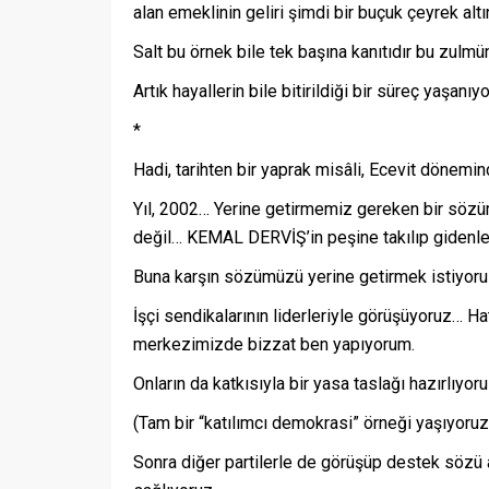
alan emeklinin geliri şimdi bir buçuk çeyrek alt
Salt bu örnek bile tek başına kanıtıdır bu zulm
Artık hayallerin bile bitirildiği bir süreç yaşanıyo
*
Hadi, tarihten bir yaprak misâli, Ecevit dönemind
Yıl, 2002… Yerine getirmemiz gereken bir sö
değil… KEMAL DERVİŞ’in peşine takılıp gidenle
Buna karşın sözümüzü yerine getirmek istiyor
İşçi sendikalarının liderleriyle görüşüyoruz… Ha
merkezimizde bizzat ben yapıyorum.
Onların da katkısıyla bir yasa taslağı hazırlıyor
(Tam bir “katılımcı demokrasi” örneği yaşıyoruz
Sonra diğer partilerle de görüşüp destek sözü