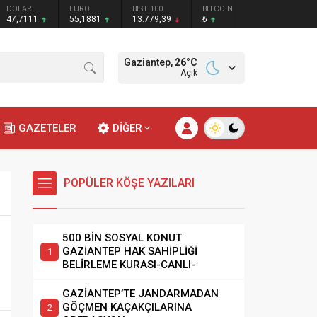
DOLAR
EURO
BIST 100
BITCOIN
47,7111
55,1881
13.779,39
₺
Gaziantep,
26
°C
Açık
GAZETELER
DİĞER
POPÜLER KÖŞE YAZILARI
500 BİN SOSYAL KONUT
GAZİANTEP HAK SAHİPLİĞİ
BELİRLEME KURASI-CANLI-
GAZİANTEP’TE JANDARMADAN
GÖÇMEN KAÇAKÇILARINA