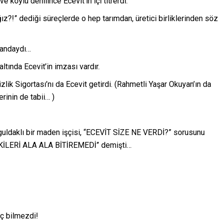
e köylü denilince Ecevit’in içi titrerdi.
ız?!” dediği süreçlerde o hep tarımdan, üretici birliklerinden söz
plandaydı…
altında Ecevit’in imzası vardır.
lik Sigortası’nı da Ecevit getirdi. (Rahmetli Yaşar Okuyan’ın da
rinin de tabii… )
onguldaklı bir maden işçisi, “ECEVİT SİZE NE VERDİ?” sorusunu
EKİLERİ ALA ALA BİTİREMEDİ” demişti…
iç bilmezdi!