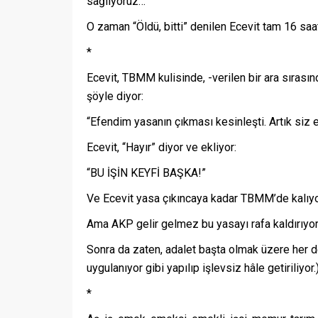
sağlıyoruz…
O zaman “Öldü, bitti” denilen Ecevit tam 16 sa
*
Ecevit, TBMM kulisinde, -verilen bir ara sırasınd
şöyle diyor:
“Efendim yasanın çıkması kesinleşti. Artık siz e
Ecevit, “Hayır” diyor ve ekliyor:
“BU İŞİN KEYFİ BAŞKA!”
Ve Ecevit yasa çıkıncaya kadar TBMM’de kalıyor
Ama AKP gelir gelmez bu yasayı rafa kaldırıyor
Sonra da zaten, adalet başta olmak üzere her de
uygulanıyor gibi yapılıp işlevsiz hâle getiriliyor.
*