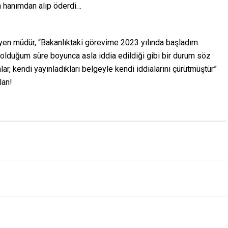
n hanımdan alıp öderdi…
yen müdür, “Bakanlıktaki görevime 2023 yılında başladım.
e olduğum süre boyunca asla iddia edildiği gibi bir durum söz
nlar, kendi yayınladıkları belgeyle kendi iddialarını çürütmüştür”
lan!