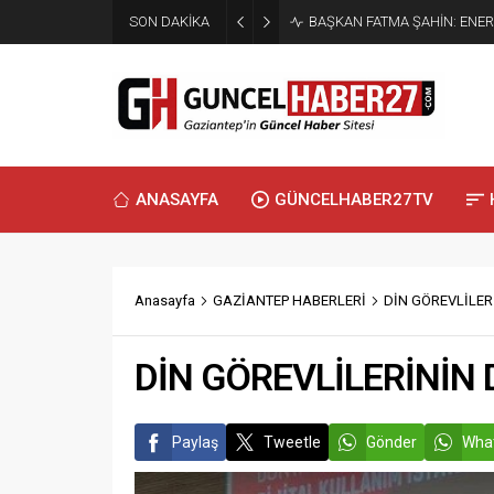
SON DAKİKA
BAŞKAN FATMA ŞAHİN: ENER
ANASAYFA
GÜNCELHABER27TV
Anasayfa
GAZİANTEP HABERLERİ
DİN GÖREVLİLER
DİN GÖREVLİLERİNİN 
Paylaş
Tweetle
Gönder
What