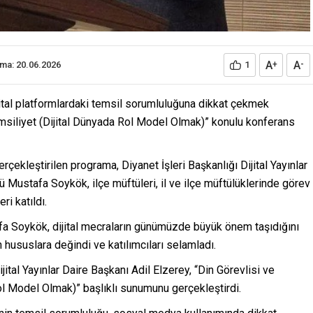
A
A
ama: 20.06.2026
1
+
-
jital platformlardaki temsil sorumluluğuna dikkat çekmek
siliyet (Dijital Dünyada Rol Model Olmak)” konulu konferans
ekleştirilen programa, Diyanet İşleri Başkanlığı Dijital Yayınlar
ü Mustafa Soykök, ilçe müftüleri, il ve ilçe müftülüklerinde görev
ri katıldı.
fa Soykök, dijital mecraların günümüzde büyük önem taşıdığını
 hususlara değindi ve katılımcıları selamladı.
jital Yayınlar Daire Başkanı Adil Elzerey, “Din Görevlisi ve
l Model Olmak)” başlıklı sunumunu gerçekleştirdi.