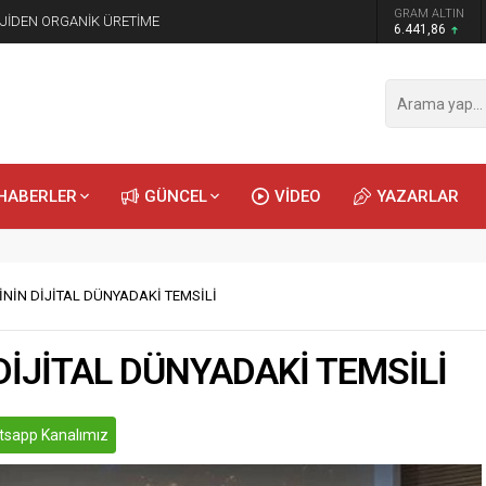
GRAM ALTIN
JİDEN ORGANİK ÜRETİME
6.441,86
HABERLER
GÜNCEL
VİDEO
YAZARLAR
İNİN DİJİTAL DÜNYADAKİ TEMSİLİ
DİJİTAL DÜNYADAKİ TEMSİLİ
sapp Kanalımız