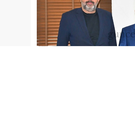
admin
İSLAHİYE HABERLERİ
GÜNDEM
NURD
Osmaniye Valisi Mehmet Fatih Serdengeçti, Gazi