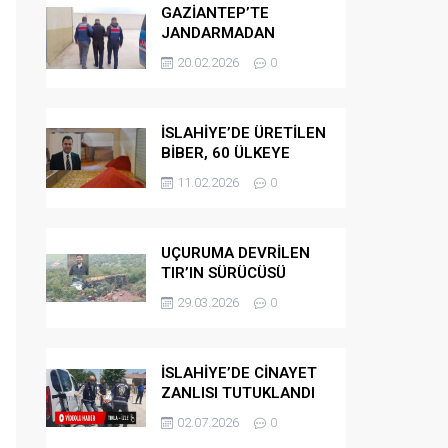
GAZİANTEP’TE
JANDARMADAN
GÖÇMEN
20.02.2026
0
KAÇAKÇILARINA
OPERASYON
İSLAHİYE’DE ÜRETİLEN
BİBER, 60 ÜLKEYE
İHRAÇ EDİLİYOR
11.02.2026
0
UÇURUMA DEVRİLEN
TIR’IN SÜRÜCÜSÜ
HAYATINI KAYBETTİ
29.03.2026
0
İSLAHİYE’DE CİNAYET
ZANLISI TUTUKLANDI
02.07.2026
0