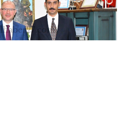
A
A
AĞI HABERLERİ
Yayınlama: 20.06.2026
+
-
antep’in İslahiye ve Nurdağı Kaymakamlarını ziyaret etti.