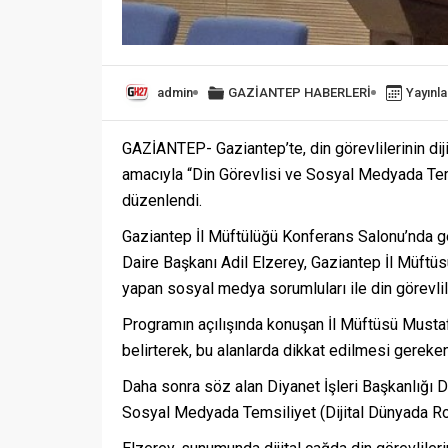
admin
GAZİANTEP HABERLERİ
Yayınl
GAZİANTEP- Gaziantep’te, din görevlilerinin di
amacıyla “Din Görevlisi ve Sosyal Medyada Tem
düzenlendi.
Gaziantep İl Müftülüğü Konferans Salonu’nda gerç
Daire Başkanı Adil Elzerey, Gaziantep İl Müftüs
yapan sosyal medya sorumluları ile din görevlile
Programın açılışında konuşan İl Müftüsü Musta
belirterek, bu alanlarda dikkat edilmesi gereken
Daha sonra söz alan Diyanet İşleri Başkanlığı Di
Sosyal Medyada Temsiliyet (Dijital Dünyada Ro