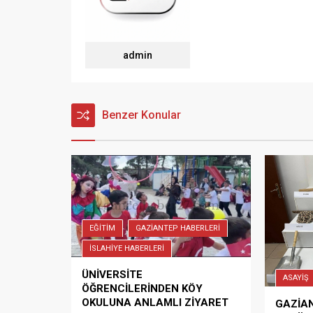
admin
Benzer Konular
EĞİTİM
GAZİANTEP HABERLERİ
İSLAHİYE HABERLERİ
ÜNİVERSİTE
ASAYİŞ
ÖĞRENCİLERİNDEN KÖY
OKULUNA ANLAMLI ZİYARET
GAZİAN