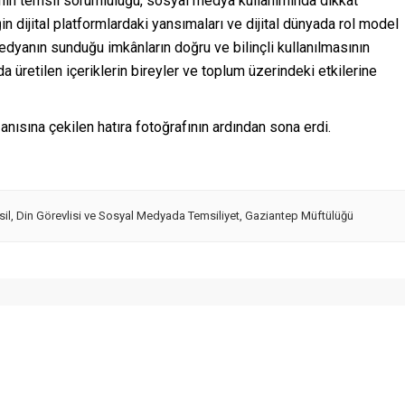
rinin temsil sorumluluğu, sosyal medya kullanımında dikkat
n dijital platformlardaki yansımaları ve dijital dünyada rol model
edyanın sunduğu imkânların doğru ve bilinçli kullanılmasının
a üretilen içeriklerin bireyler ve toplum üzerindeki etkilerine
n anısına çekilen hatıra fotoğrafının ardından sona erdi.
sil
,
Din Görevlisi ve Sosyal Medyada Temsiliyet
,
Gaziantep Müftülüğü