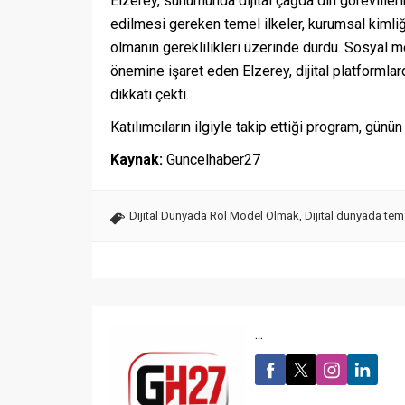
Elzerey, sunumunda dijital çağda din görevlile
edilmesi gereken temel ilkeler, kurumsal kimliği
olmanın gereklilikleri üzerinde durdu. Sosyal m
önemine işaret eden Elzerey, dijital platformlard
dikkati çekti.
Katılımcıların ilgiyle takip ettiği program, günü
Kaynak:
Guncelhaber27
Dijital Dünyada Rol Model Olmak
,
Dijital dünyada tem
...