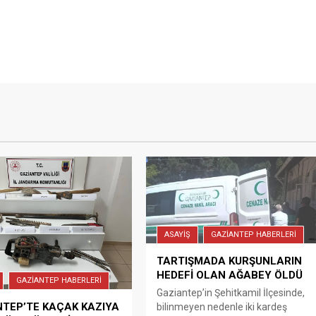
ASAYİŞ
GAZİANTEP HABERLERİ
TARTIŞMADA KURŞUNLARIN
HEDEFİ OLAN AĞABEY ÖLDÜ
GAZİANTEP HABERLERİ
Gaziantep’in Şehitkamil İlçesinde,
TEP’TE KAÇAK KAZIYA
bilinmeyen nedenle iki kardeş