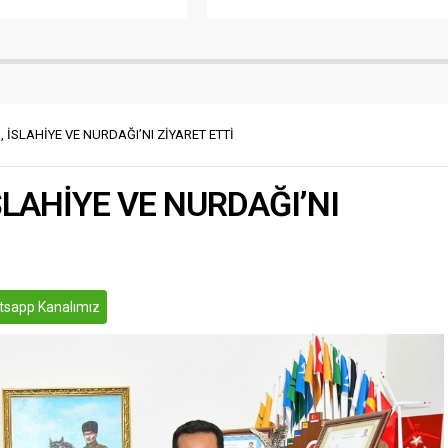
 yağışa hayatı olumsuz
düzenlenen değerlendirme
 Havaların ısınmasıyla
toplantısında ele alındı. Toplantı,
ı giyenler yağışa hazırlıksız
Kemal Çeber başkanlığında
n vatandaşlar kapalı
gerçekleştirildi. Programa, Fatma
a girerken, trafikteki
Şahin, Mehmet Emin Taşçı, Ömer
 zor anlar yaşadı. Metroloji
Hilmi Yamlı, Umut Yılmaz ile İl
dürlüğünün paylaştığı
Emniyet Müdürlüğü, İl Jandarma
 İSLAHİYE VE NURDAĞI’NI ZİYARET ETTİ
.
Komutanlığı ve ilgili kurum amirleri
katıldı. Toplantıda, 6306 sayılı...
SLAHİYE VE NURDAĞI’NI
sapp Kanalımız