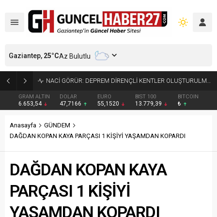
Gaziantep,
25
°C
Az Bulutlu
4.5 BÜYÜKLÜĞÜNDEKİ DEPREM GÜVENLİK KAMERASINDA
GRAM ALTIN
DOLAR
EURO
BIST 100
BITCOIN
6.653,54
47,7166
55,1520
13.779,39
₺
Anasayfa
GÜNDEM
DAĞDAN KOPAN KAYA PARÇASI 1 KİŞİYİ YAŞAMDAN KOPARDI
DAĞDAN KOPAN KAYA
PARÇASI 1 KİŞİYİ
YAŞAMDAN KOPARDI