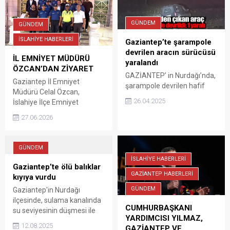
GÜNDEM
GÜNDEM
İSLAHİYE HABERLERİ
Gaziantep’te şarampole
devrilen aracın sürücüsü
İL EMNİYET MÜDÜRÜ
yaralandı
ÖZCAN’DAN ZİYARET
GAZİANTEP’ in Nurdağı’nda,
Gaziantep İl Emniyet
şarampole devrilen hafif
Müdürü Celal Özcan,
ticari araç sürücüsü M.K.(25)
26.04.2025
İslahiye İlçe Emniyet
yaralandı
Müdürlüğünü ziyaret ederek
27.06.2026
emniyet personeliyle bir
araya geldi. İl Emniyet
Müdürü Celal Özcan’ı İlçe
GÜNDEM
Emniyet Müdürü Mehmet
İSLAHİYE HABERLERİ
Taşkır ve beraberindekiler
Gaziantep’te ölü balıklar
karşıladı. İlçe Emniyet
GAZİANTEP HABERLERİ
kıyıya vurdu
Müdürlüğünde
GÜNDEM
Gaziantep'in Nurdağı
gerçekleştirilen ziyarette İl
ilçesinde, sulama kanalında
Müdürü Özcan, yürütülen
CUMHURBAŞKANI
su seviyesinin düşmesi ile
güvenlik ve asayiş
YARDIMCISI YILMAZ,
birlikte balık ölümleri kıyıya
çalışmaları hakkında İlçe
12.08.2025
GAZİANTEP VE