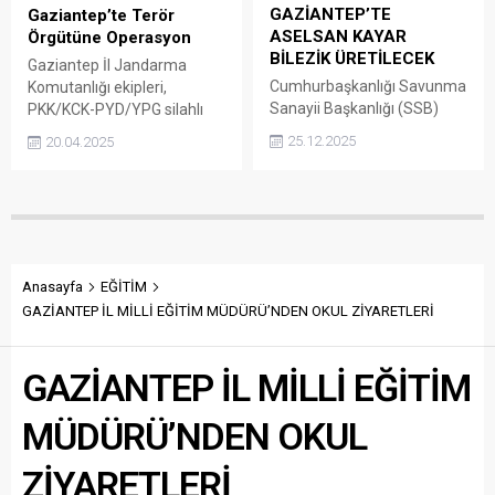
TUİK’e göre; evlenen...
GAZİANTEP’TE
Gaziantep’te Terör
yuvarlanarak sondaj
ASELSAN KAYAR
Örgütüne Operasyon
makinesi ve çalışma
BİLEZİK ÜRETİLECEK
ekipmanlarına
Gaziantep İl Jandarma
çarptı.Çarpmanın etkisiyle
Cumhurbaşkanlığı Savunma
Komutanlığı ekipleri,
savrulan kaya parçaları,
Sanayii Başkanlığı (SSB)
PKK/KCK-PYD/YPG silahlı
çalışma alanında bulunan...
koordinesinde, ASELSAN ve
terör örgütüne yönelik
25.12.2025
20.04.2025
Gaziantep Sanayi Odası
operasyonda 2 şahıs
(GSO) işbirliğiyle hayata
yakalandı.1 şüpheli
geçirilecek “ASELSAN
tutuklandı.
Gaziantep Kayar Bilezik
Fabrikası” için ortaklık
sözleşmesi imzalandı. Yerli
ve milli savunma
Anasayfa
EĞİTİM
sanayimizin gururu ALTAY
GAZİANTEP İL MİLLİ EĞİTİM MÜDÜRÜ’NDEN OKUL ZİYARETLERİ
tankının en kritik
parçalarından biri olan Kayar
Bilezik, ASELSAN tarafından
GAZİANTEP İL MİLLİ EĞİTİM
Gaziantep’te üretilecek
ASELSAN Gaziantep Kayar
MÜDÜRÜ’NDEN OKUL
Bilezik Fabrikası Yatırımı
Ortaklık...
ZİYARETLERİ