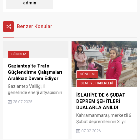
admin
Benzer Konular
GÜNDEM
Gaziantep’te Trafo
Güçlendirme Çalışmaları
GÜNDEM
Aralıksız Devam Ediyor
İSLAHİYE HABERLERİ
Gaziantep Valiliği, il
genelinde enerji altyapısının
İSLAHİYE’DE 6 ŞUBAT
güçlendirilmesine yönelik
DEPREM ŞEHİTLERİ
28.07.2025
çalışmaların tüm hızıyla
DUALARLA ANILDI
sürdüğünü duyurdu.
Kahramanmaraş merkezli 6
Şubat depremlerinin 3. yıl
dönümünde, Gaziantep’in
07.02.2026
İslahiye ilçesinde hayatını