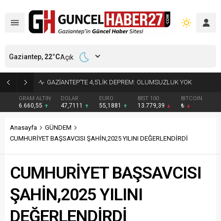
Gaziantep,
22
°C
Açık
17 YIL 6 AY KESİNLEŞMİŞ HAPİS CEZASI BULUNAN HÜKÜMLÜ YAKALANDI
GRAM ALTIN
DOLAR
EURO
BIST 100
BITCOIN
6.660,55
47,7111
55,1881
13.779,39
₺
Anasayfa
GÜNDEM
CUMHURİYET BAŞSAVCISI ŞAHİN,2025 YILINI DEĞERLENDİRDİ
CUMHURİYET BAŞSAVCISI
ŞAHİN,2025 YILINI
DEĞERLENDİRDİ