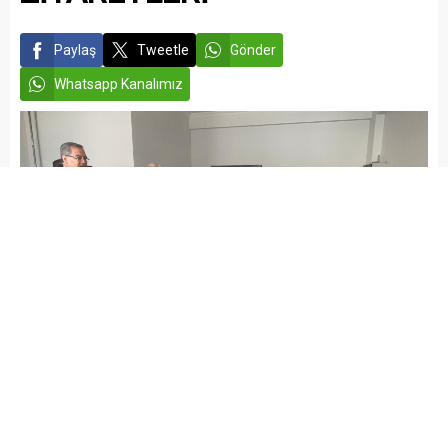
Paylaş
Tweetle
Gönder
Whatsapp Kanalımız
admin
EĞİTİM
Yayınlama: 08.01.2026
A
A
+
-