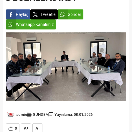
Paylaş
Tweetle
Gönder
Whatsapp Kanalımız
admin
GÜNDEM
Yayınlama: 08.01.2026
A
A
0
+
-