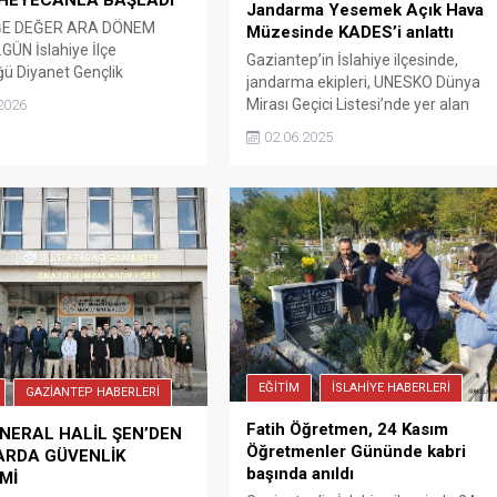
Jandarma Yesemek Açık Hava
ĞE DEĞER ARA DÖNEM
Müzesinde KADES’i anlattı
GÜN İslahiye İlçe
Gaziantep’in İslahiye ilçesinde,
ü Diyanet Gençlik
jandarma ekipleri, UNESKO Dünya
törlüğü tarafından Diyanet
Mirası Geçici Listesi’nde yer alan
2026
şkanlığı’nın “Gençliğe Değer
Yesemek Açık Hava Müzesi ve
02.06.2025
em Kampı” projesi
Heykel Atölyesi’nde, ziyaretçi
nda düzenlenen 3 günlük
kadınlara KADES’i anlattı
 kamp programı başladı.
n tatile girmesinin ardından
40 öğrencinin katılımıyla
eçirilen kamp programı,
p İl Müftü Vekili Aziz
 Müftü...
EĞİTİM
İSLAHİYE HABERLERİ
GAZİANTEP HABERLERİ
Fatih Öğretmen, 24 Kasım
NERAL HALİL ŞEN’DEN
Öğretmenler Gününde kabri
ARDA GÜVENLİK
başında anıldı
Mİ