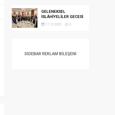
GELENEKSEL
İSLÂHİYELİLER GECESİ
DÜZENLENDİ
17.12.2025
0
SİDEBAR REKLAM BİLEŞENİ