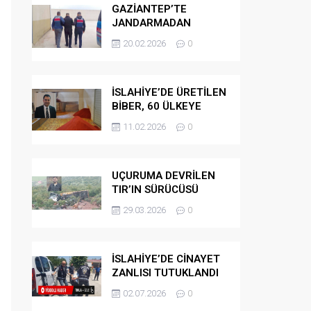
GAZİANTEP’TE
JANDARMADAN
GÖÇMEN
20.02.2026
0
KAÇAKÇILARINA
OPERASYON
İSLAHİYE’DE ÜRETİLEN
BİBER, 60 ÜLKEYE
İHRAÇ EDİLİYOR
11.02.2026
0
UÇURUMA DEVRİLEN
TIR’IN SÜRÜCÜSÜ
HAYATINI KAYBETTİ
29.03.2026
0
İSLAHİYE’DE CİNAYET
ZANLISI TUTUKLANDI
02.07.2026
0