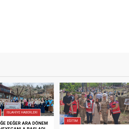
İSLAHİYE HABERLERİ
EĞİTİM
İĞE DEĞER ARA DÖNEM
 HEYECANLA BAŞLADI