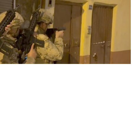
Yayınlama: 09.01.2026
A
A
+
-