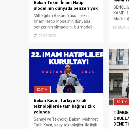
Bakan Tekin: İmam Hatip
GENÇLİ
modelinin dünyada benzeri yok
KAMPI 1.
Milli Eğitim Bakanı Yusuf Tekin,
Müftülüğ
İmam Hatip modelinin dünyada
Koordina
benzerinin olmadığını, bu modeli
28.01.
İşleri Ba
Dünyada İmam Hatip tarzı
06.09.2025
Ara Dön
eğitimleri, yani hem pozitif hem dini
kapsamı
eğitim vermek isteyen ülkeler ile bu
gündüzlü
modeli paylaşabiliriz diye
Okulları
düşünüyorum.
yaklaşık 
hayata g
Gaziante
Aktan, İl
EĞİTİM
Bakan Kacır: Türkiye kritik
EĞİTİM
teknolojilerde tam bağımsızlık
yolunda
TÜMGE
OKULL
Sanayi ve Teknoloji Bakanı Mehmet
DENETİ
Fatih Kacır, uzay teknolojileri ile ilgili