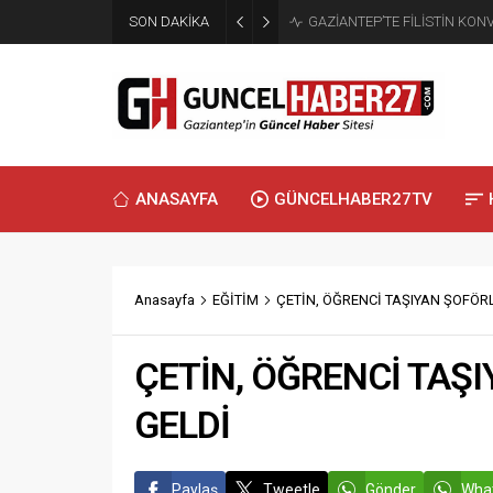
SON DAKİKA
GAZİANTEP’TE FİLİSTİN KO
ANASAYFA
GÜNCELHABER27TV
Anasayfa
EĞİTİM
ÇETİN, ÖĞRENCİ TAŞIYAN ŞOFÖR
ÇETİN, ÖĞRENCİ TAŞ
GELDİ
Paylaş
Tweetle
Gönder
What