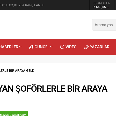
GRAM ALTIN
NVOYU COŞKUYLA KARŞILANDI
6.660,55
HABERLER
GÜNCEL
VİDEO
YAZARLAR
LERLE BİR ARAYA GELDİ
IYAN ŞOFÖRLERLE BİR ARAYA
sapp Kanalımız