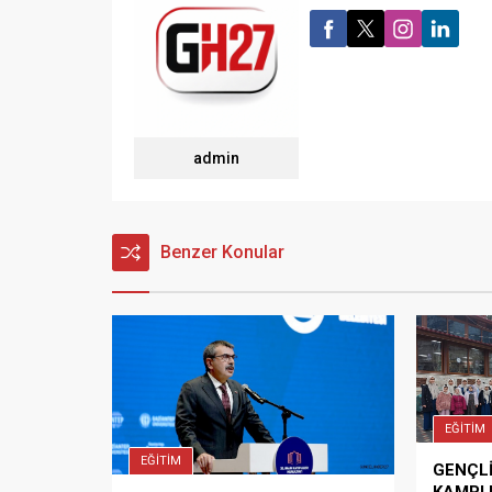
admin
Benzer Konular
EĞİTİM
EĞİTİM
GENÇL
KAMPI