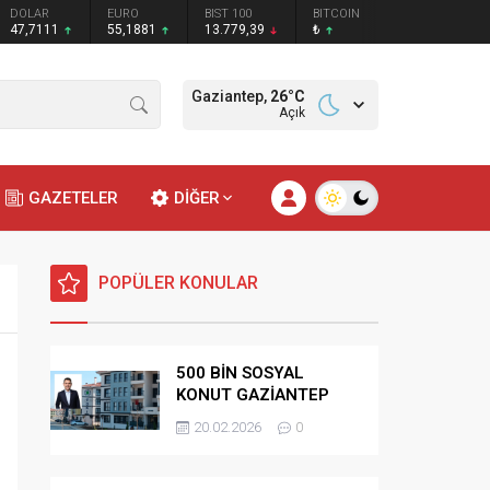
DOLAR
EURO
BIST 100
BITCOIN
47,7111
55,1881
13.779,39
₺
Gaziantep,
26
°C
Açık
GAZETELER
DİĞER
POPÜLER KONULAR
500 BİN SOSYAL
KONUT GAZİANTEP
HAK SAHİPLİĞİ
20.02.2026
0
BELİRLEME KURASI-
CANLI-