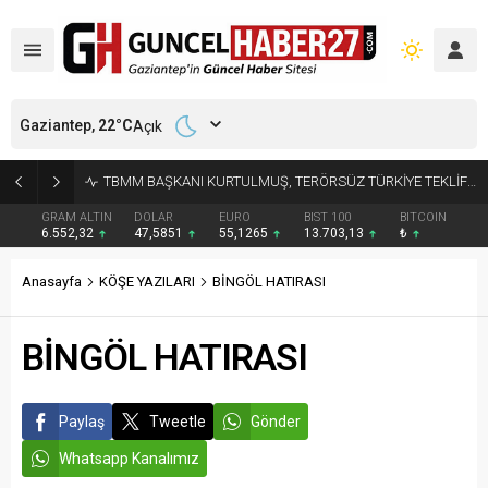
Gaziantep,
22
°C
Açık
TBMM BAŞKANI KURTULMUŞ, TERÖRSÜZ TÜRKİYE TEKLİFİNİ DEĞERLENDİRDİ
GRAM ALTIN
DOLAR
EURO
BIST 100
BITCOIN
6.552,32
47,5851
55,1265
13.703,13
₺
Anasayfa
KÖŞE YAZILARI
BİNGÖL HATIRASI
BİNGÖL HATIRASI
Paylaş
Tweetle
Gönder
Whatsapp Kanalımız