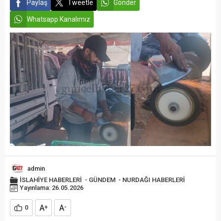
Paylaş
Tweetle
Gönder
Whatsapp Kanalımız
admin
İSLAHİYE HABERLERİ
-
GÜNDEM
-
NURDAĞI HABERLERİ
Yayınlama: 26.05.2026
A
A
0
+
-