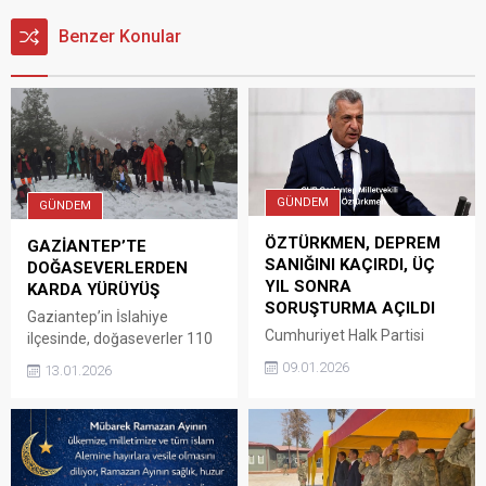
Benzer Konular
GÜNDEM
GÜNDEM
ÖZTÜRKMEN, DEPREM
GAZİANTEP’TE
SANIĞINI KAÇIRDI, ÜÇ
DOĞASEVERLERDEN
YIL SONRA
KARDA YÜRÜYÜŞ
SORUŞTURMA AÇILDI
Gaziantep’in İslahiye
Cumhuriyet Halk Partisi
ilçesinde, doğaseverler 110
Gaziantep Milletvekili Hasan
rakımda 8 kilometrelik kar
09.01.2026
13.01.2026
Öztürkmen,
yürüyüşü etkinliği düzenledi.
Kahramanmaraş merkezli
İslahiye Rota Amanos Doğa
depremlerde Gaziantep’in
Sporları Kulübü ile
Nurdağı ilçesinde yaptığı
İskenderun Dağcılık ve Doğa
binaların tamamı yıkılan AK
Sporları Kulübü (İDOK)