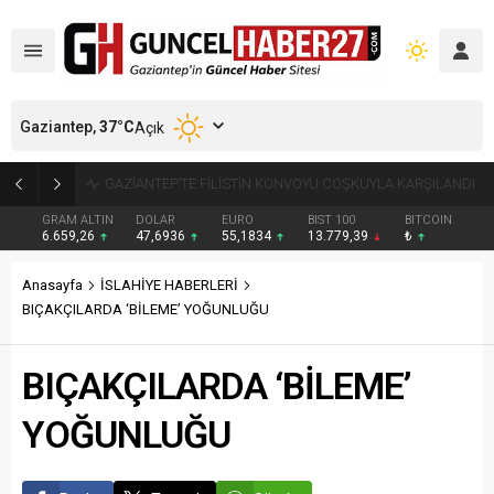
Gaziantep,
37
°C
Açık
GAZİANTEP’TE FİLİSTİN KONVOYU COŞKUYLA KARŞILANDI
GRAM ALTIN
DOLAR
EURO
BIST 100
BITCOIN
6.659,26
47,6936
55,1834
13.779,39
₺
Anasayfa
İSLAHİYE HABERLERİ
BIÇAKÇILARDA ‘BİLEME’ YOĞUNLUĞU
BIÇAKÇILARDA ‘BİLEME’
YOĞUNLUĞU