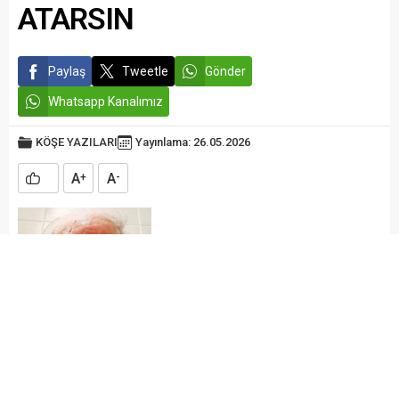
ATARSIN
Paylaş
Tweetle
Gönder
Whatsapp Kanalımız
KÖŞE YAZILARI
Yayınlama: 26.05.2026
A
A
+
-
Gazeteci Yazar
Süleyman Yağız