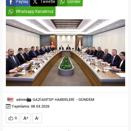
Paylaş
Tweetle
Gönder
Whatsapp Kanalımız
admin
GAZİANTEP HABERLERİ
-
GÜNDEM
Yayınlama: 08.04.2026
A
A
0
+
-