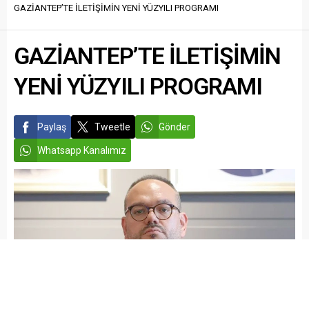
bağlı Trafik Şube Müdürlüğü,
GAZİANTEP’TE İLETİŞİMİN YENİ YÜZYILI PROGRAMI
Narkotik Suçlarla Mücadele
Şube Müdürlüğü, Siber
GAZİANTEP’TE İLETİŞİMİN
Suçlarla Mücadele Şube
Müdürlüğü ile Kadına
Yönelik Şiddetle Mücadele
YENİ YÜZYILI PROGRAMI
ve Çocuk Kısım Amirliği
tarafından stantlar...
Paylaş
Tweetle
Gönder
Whatsapp Kanalımız