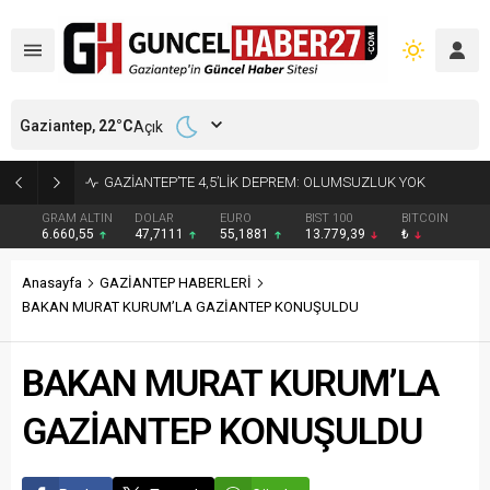
Gaziantep,
22
°C
Açık
17 YIL 6 AY KESİNLEŞMİŞ HAPİS CEZASI BULUNAN HÜKÜMLÜ YAKALANDI
GRAM ALTIN
DOLAR
EURO
BIST 100
BITCOIN
6.660,55
47,7111
55,1881
13.779,39
₺
Anasayfa
GAZİANTEP HABERLERİ
BAKAN MURAT KURUM’LA GAZİANTEP KONUŞULDU
BAKAN MURAT KURUM’LA
GAZİANTEP KONUŞULDU