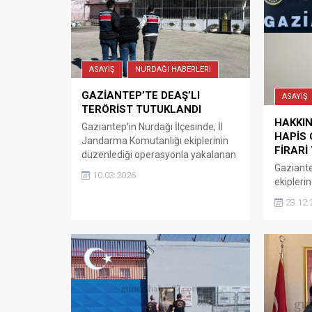
ASAYİŞ
NURDAĞI HABERLERİ
GAZİANTEP’TE DEAŞ’LI
ASAYİŞ
TERÖRİST TUTUKLANDI
HAKKIN
Gaziantep’in Nurdağı İlçesinde, İl
HAPİS 
Jandarma Komutanlığı ekiplerinin
FİRARİ
düzenlediği operasyonla yakalanan
Gaziante
DEAŞ’lı terörist tutuklandı. Nurdağı
10.03.2026
ekipleri
İlçesinde, İl Jandarma Komutanlığı
yürütüle
ekipleri, terör örgütlerinin ve
23.12.
hırsızlı
işbirlikçilerinin faaliyetkerinin
kesinleş
deşifre edilmesi ve engellenmesine
bir şüph
yönelik yürüten TEM şübe
şahıs, e
müdürlüğünce yapılan fiziki takip
ardından
sonucu Ülkemize yasa yollarla
edilmişti
geçerek terör eylemlerinde
mücadele
bulunabileceği değerlendirilen ve
edilmekt
2015-2017 yılları arasında