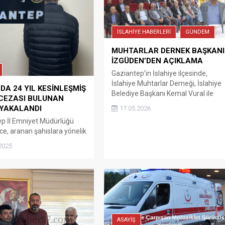
İSLAHİYE HABERLERİ
GÜNDEM
MUHTARLAR DERNEK BAŞKANI
İZGÜDEN’DEN AÇIKLAMA
Gaziantep’in İslahiye ilçesinde,
İslahiye Muhtarlar Derneği, İslahiye
DA 24 YIL KESİNLEŞMİŞ
Belediye Başkanı Kemal Vural ile
CEZASI BULUNAN
Cevdetpaşa Mahallesi Muhtarı
 YAKALANDI
17.05.2026
Şahin Güzey arasında ocak ayında
p İl Emniyet Müdürlüğü
yaşanan olayın yeniden gündeme
nce, aranan şahıslara yönelik
getirilmesine ilişkin yazılı açıklama
n çalışmalar kapsamında;
yaptı. İslahiye Muhtarlar Derneği
2025
k suçundan hakkında 24 yıl
Başkanı ve Yukarıbilenler Mahallesi
miş hapis cezası bulunan
Muhtarı Şehmuz İzgüden, yaptığı
eli yakalanmıştır. Yakalanan
açıklamada, olayın dernek yönetimi
mniyetteki işlemlerinin
ve ilçedeki 50 muhtarla birlikte
 adalet mercilerine sevk
değerlendirildiğini...
r. Suç ve suçlularla
ye kararlılıkla devam
ASAYİŞ
edir. Kaynak: Haber