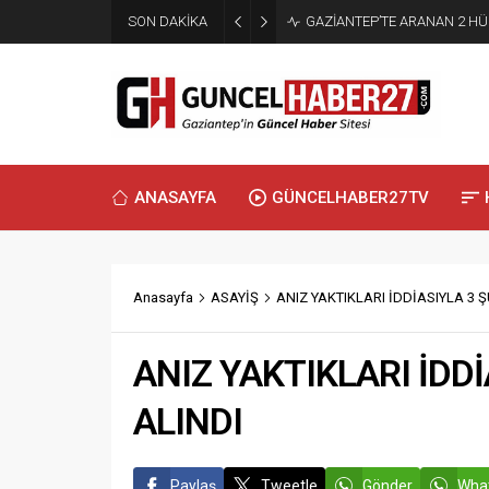
SON DAKİKA
GAZİANTEP’TE ARANAN 2 H
ANASAYFA
GÜNCELHABER27TV
Anasayfa
ASAYİŞ
ANIZ YAKTIKLARI İDDİASIYLA 3 
ANIZ YAKTIKLARI İDD
ALINDI
Paylaş
Tweetle
Gönder
What