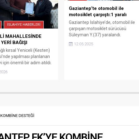
Gaziantep’te otomobil ile
motosiklet çarpıştı:1 yaralı
Gaziantep İslahiye’de, otomobil ile
İSLAHİYE HABERLERİ
çarpışan motosiklet sürücüsü
Süleyman Y.(37) yaralandı.
Lİ MAHALLESİNDE
 YERİ BAĞIŞI
12.05.2025
ğlı kırsal Yeniceli (Kesten)
i’nde yapılması planlanan
i için önemli bir adım atıldı.
e taziye evi olarak
2026
acak alanın tapusunu
an Ali Ateş, Köy Muhtarı
oz ile birlikte Belediye
 Kemal Vural’ı makamında
etti. Ziyarette konuşan
emal Vural,
ştirilen bu anlamlı bağışın
E KOMBİNE DESTEĞİ
alkı için...
İANTEP FK’YE KOMBİNE