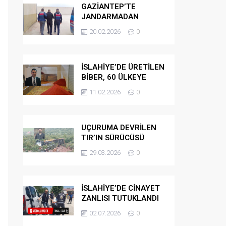
GAZİANTEP’TE
JANDARMADAN
GÖÇMEN
20.02.2026
0
KAÇAKÇILARINA
OPERASYON
İSLAHİYE’DE ÜRETİLEN
BİBER, 60 ÜLKEYE
İHRAÇ EDİLİYOR
11.02.2026
0
UÇURUMA DEVRİLEN
TIR’IN SÜRÜCÜSÜ
HAYATINI KAYBETTİ
29.03.2026
0
İSLAHİYE’DE CİNAYET
ZANLISI TUTUKLANDI
02.07.2026
0