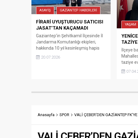
Merkezi
Suriye/halep...
ASAYİŞ
GAZİANTEP HABERLERİ
FİRARİ UYUŞTURUCU SATICISI
YAŞAM
JASAT’TAN KAÇAMADI
Gaziantep’in Şehitkamil İlçesinde İl
YENİCE
Jandarma Komutanlığı ekipleri,
TAZİYE
hakkında 10 yıl kesinleşmiş hapis
İlçeye ba
cezası bulunan firari hükümlüyü
Mahalles
20.07.2026
düzenlediği operasyonla
taziye ev
yakalayarak cezaevine teslim etti.
Mahalled
07.04.
Şehitkamil İlçesinde İl Jandarma
kullanıl
Komutanlığı ekipleri, Cumhuriyet
bağışlay
Başsavcılığı koordinesinde
İlhan Hor
yürütülen istihbari çalışmalar
Başkanı
kapsamında, Jandarma Suç
ziyaret 
Araştırma Timi (JASAT) ekipleri
Başkan K
“Uyuşturucu veya Uyarıcı Madde
gerçekle
Anasayfa
SPOR
VALİ ÇEBER’DEN GAZİANTEP FK’Y
Ticareti Yapma veya Sağlama”
Mahalle h
suçundan...
VALİ ÇEBER’DEN GAZ