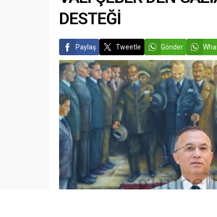
DESTEĞİ
Paylaş
Tweetle
Gönder
What