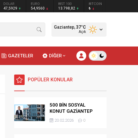
DOLAR
EURO
BIST 100
BITCOIN
47,5929
54,9560
13.798,82
₺
Gaziantep,
37
°C
Açık
GAZETELER
DİĞER
POPÜLER KONULAR
500 BİN SOSYAL
KONUT GAZİANTEP
HAK SAHİPLİĞİ
20.02.2026
0
BELİRLEME KURASI-
CANLI-