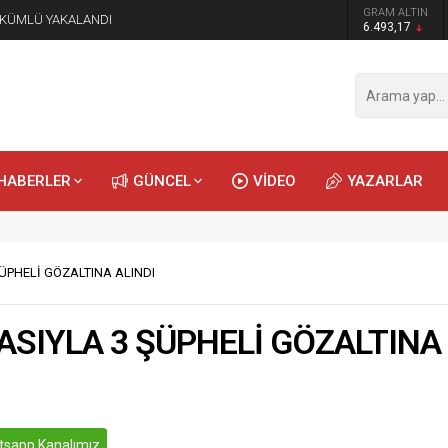
GRAM ALTIN
ÜKÜMLÜ YAKALANDI
6.493,17
HABERLER
GÜNCEL
VİDEO
YAZARLAR
ŞÜPHELİ GÖZALTINA ALINDI
İASIYLA 3 ŞÜPHELİ GÖZALTINA
sapp Kanalımız