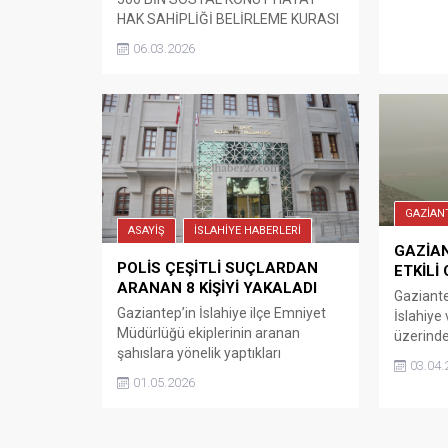
HAK SAHİPLİĞİ BELİRLEME KURASI
– CANLI-
06.03.2026
https://www.youtube.com/watch?
v=zrWd9Pd1Xl4 Kaynak:
Guncelhaber27
GAZİAN
ASAYİŞ
İSLAHİYE HABERLERİ
GAZİAN
POLİS ÇEŞİTLİ SUÇLARDAN
ETKİLİ
ARANAN 8 KİŞİYİ YAKALADI
Gaziante
Gaziantep’in İslahiye ilçe Emniyet
İslahiye 
Müdürlüğü ekiplerinin aranan
üzerinde
şahıslara yönelik yaptıkları
çöl tozu
03.04.
çalışmada çeşitli suçlardan araması
renge bü
01.05.2026
bulunan 8 kişi yakalandı, İslahiye
yaşamı o
Emniyet Müdürlüğü ekiplerinin
birlikte 
araması bulunanların
dönüştü.