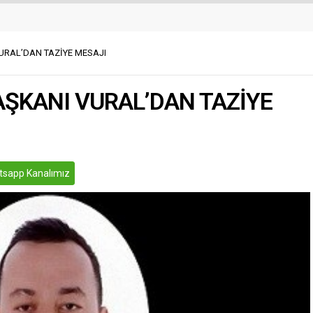
ken, vatandaşlar korunmak
rine girerek kapı ve
rini kapattı. Trafikte
r hızlarını düşürmek
VURAL’DAN TAZİYE MESAJI
..
AŞKANI VURAL’DAN TAZİYE
sapp Kanalımız