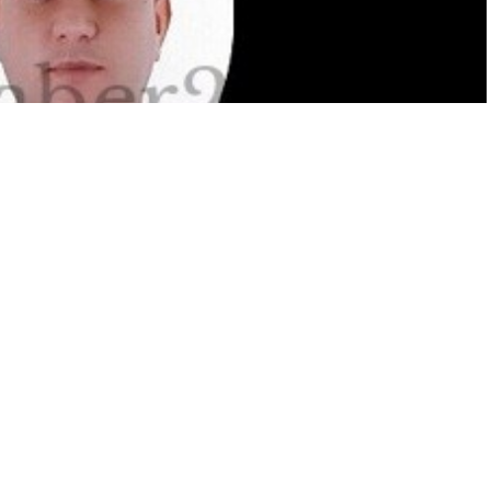
A
A
Yayınlama: 05.07.2026
+
-