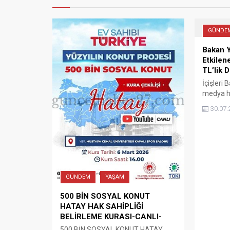
GÜNDE
Bakan Y
Etkilen
TL’lik 
İçişleri 
medya h
açıklama
30.07.
ayların
yangınla
çalışmal
belirtti.
GÜNDEM
YAŞAM
500 BİN SOSYAL KONUT
HATAY HAK SAHİPLİĞİ
BELİRLEME KURASI-CANLI-
500 BİN SOSYAL KONUT HATAY