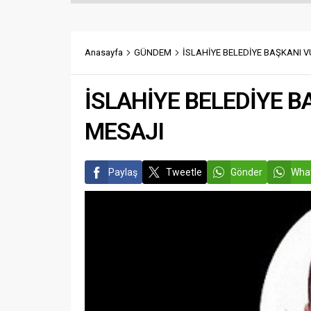
yakalanmasına yönelik yürüttüğü
kaplanır
titiz çalışma sonucunda ilçe
için evle
genelinde 28-30 Nisan tarihlerinde
pencerele
gerçekleştirilen uygulamalarda,
sürücüle
Anasayfa
GÜNDEM
İSLAHİYE BELEDİYE BAŞKANI 
haklarında kesinleşmiş hapis cezası
zorunda.
bulunan A.E, Ö.T, A.A, S.B. ile
haklarında yakalama kararı...
İSLAHİYE BELEDİYE B
MESAJI
Paylaş
Tweetle
Gönder
What