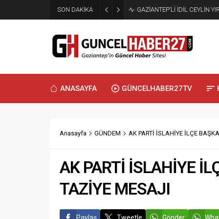
SON DAKİKA
GAZİANTEP’Lİ İDİL CEYLİN Y
ANASAYFA
GÜNCELHABER27TV
Anasayfa
GÜNDEM
AK PARTİ İSLAHİYE İLÇE BAŞK
AK PARTİ İSLAHİYE İ
TAZİYE MESAJI
Paylaş
Tweetle
Gönder
What