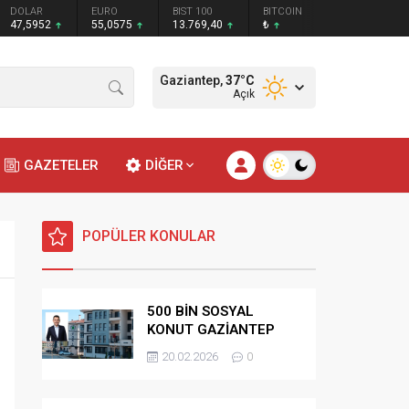
DOLAR
EURO
BIST 100
BITCOIN
47,5952
55,0575
13.769,40
₺
Gaziantep,
37
°C
Açık
GAZETELER
DİĞER
POPÜLER KONULAR
500 BİN SOSYAL
KONUT GAZİANTEP
HAK SAHİPLİĞİ
20.02.2026
0
BELİRLEME KURASI-
CANLI-