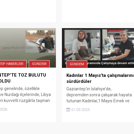
Koordinatörü Mehmet Emin Arslan,
okulların güvenliğinin toplumun
ortak sorumluluğu olduğunu
vurgulayarak herkesi sağduyuya
davet etti. Milli İrade Platformu
olarak saldırılarda hayatını...
TEP HABERLERİ
GÜNDEM
GÜNDEM
TEP’TE TOZ BULUTU
Kadınlar 1 Mayıs’ta çalışmalarını
 OLDU
sürdürdüler
p genelinde, özellikle
Gaziantep’in İslahiye’de,
ve Nurdağı ilçelerinde, Libya
depremden sonra çalışarak hayata
n kuvvetli rüzgârla taşınan
tutunan Kadınlar,1 Mayıs Emek ve
 nedeniyle gökyüzü turuncu
Dayanışma Günü’nde de
2026
01.05.2025
ründü. Toz bulutu günlük
çalışmalarını sürdürdü.
lumsuz etkilerken, yağışla
yer yer çamur yağışına
 Araçların üzeri tozla