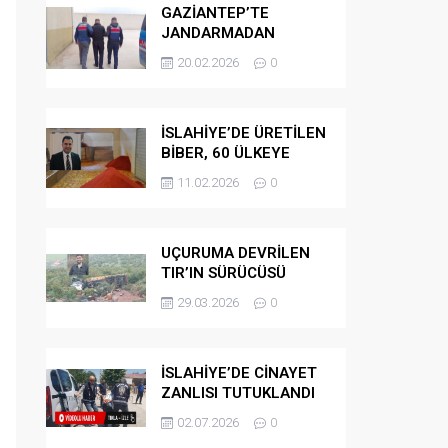
GAZİANTEP’TE
JANDARMADAN
GÖÇMEN
20.02.2026
0
KAÇAKÇILARINA
OPERASYON
İSLAHİYE’DE ÜRETİLEN
BİBER, 60 ÜLKEYE
İHRAÇ EDİLİYOR
11.02.2026
0
UÇURUMA DEVRİLEN
TIR’IN SÜRÜCÜSÜ
HAYATINI KAYBETTİ
29.03.2026
0
İSLAHİYE’DE CİNAYET
ZANLISI TUTUKLANDI
02.07.2026
0