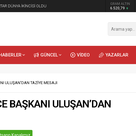
GRAM ALTIN
IRTAR DÜNYA İKİNCİSİ OLDU
6.520,79
HABERLER
GÜNCEL
VİDEO
YAZARLAR
ANI ULUŞAN’DAN TAZİYE MESAJI
LÇE BAŞKANI ULUŞAN’DAN
sapp Kanalımız