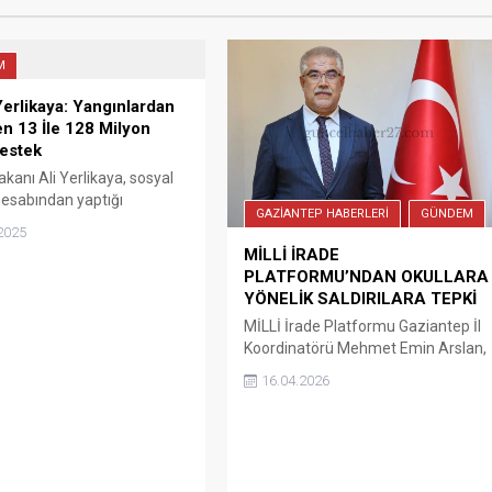
M
erlikaya: Yangınlardan
en 13 İle 128 Milyon
Destek
Bakanı Ali Yerlikaya, sosyal
esabından yaptığı
GAZİANTEP HABERLERİ
GÜNDEM
da, Türkiye genelinde yaz
2025
da meydana gelen
MİLLİ İRADE
rın ardından zarar tespit
PLATFORMU’NDAN OKULLARA
arının hızla yürütüldüğünü
YÖNELİK SALDIRILARA TEPKİ
MİLLİ İrade Platformu Gaziantep İl
Koordinatörü Mehmet Emin Arslan,
Siverek ve Kahramanmaraş’ta
16.04.2026
okullarda meydana gelen
saldırılarının ardından ‘Okullar
Hapimizin, Öğretmenler Hepimizin,
Çocuklar Hepimizin’ dedi. MİLLİ
irade Platformu Gaziantep İl