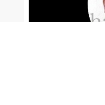
admin
GÜNDEM
İSLAHİYE HABERLERİ